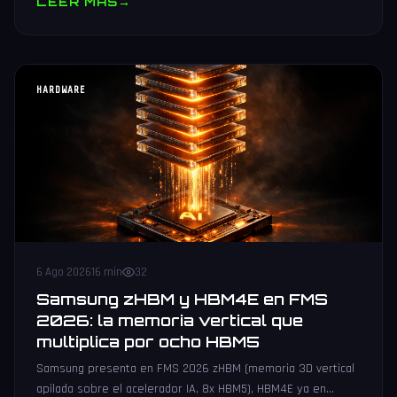
LEER MAS
→
HARDWARE
6 Ago 2026
16 min
32
Samsung zHBM y HBM4E en FMS
2026: la memoria vertical que
multiplica por ocho HBM5
Samsung presenta en FMS 2026 zHBM (memoria 3D vertical
apilada sobre el acelerador IA, 8x HBM5), HBM4E ya en