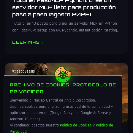
Tutorial FastMCP Python: crea un
servidor MCP listo para producción
paso a paso (agosto 2026)
Tutorial en 10 pasos para crear un servidor MCP en Python
con FastMCP: setup con uv, Pydantic, autenticación, testing,
PyPI y despliegue Docker/systemd.
LEER MAS
→
VIDEOJUEGOS
ARCHIVO DE COOKIES: PROTOCOLO DE
PRIVACIDAD
Bienvenido al Núcleo Central de Arkaia Corporation.
Usamos cookies para analizar la actividad de la comunidad y
optimizar los sistemas (Google Analytics, Google AdSense y
Amazon Afiliados).
Al continuar, aceptas nuestra
Política de Cookies
y
Política de
Privacidad
.
1 Ago 2026
16 min
89