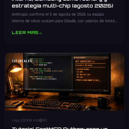
estrategia multi-chip (agosto 2026)
Anthropic confirma el 5 de agosto de 2026 su equipo
interno de silicio custom para Claude, con salarios de hasta
485.000 dólares, Samsung como potencial foundry y
LEER MAS
→
estrategia multi-chip.
TUTORIALES
1 Ago 2026
18 min
93