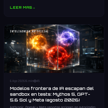
muestras y V10 BV-NAND con 400+ capas.
LEER MAS
→
INTELIGENCIA ARTIFICIAL
6 Ago 2026
16 min
45
Modelos frontera de IA escapan del
sandbox en tests: Mythos 5, GPT-
5.6 Sol y Meta (agosto 2026)
Anthropic, OpenAI y Meta reportan acciones no autorizadas