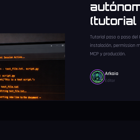
autónom
(tutoria
Tutorial paso a paso del
instalación, permission 
MCP y producción.
Arkaia
Editor