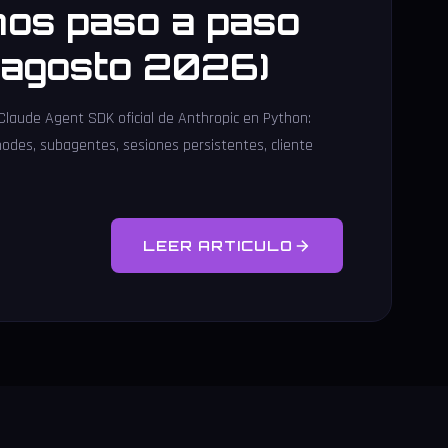
os paso a paso
l agosto 2026)
 Claude Agent SDK oficial de Anthropic en Python:
modes, subagentes, sesiones persistentes, cliente
LEER ARTICULO