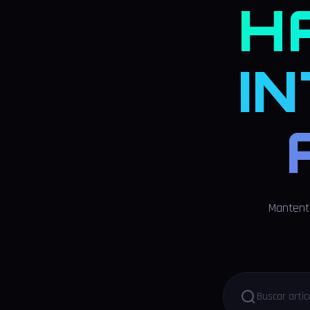
H
I
Mantente