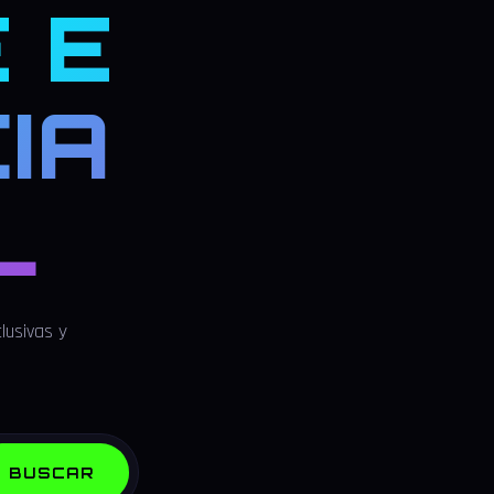
 E
IA
L
lusivas y
BUSCAR