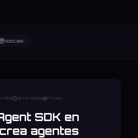
Noticias
to 2026
20 min lectura
17 visitas
Agent SDK en
 crea agentes