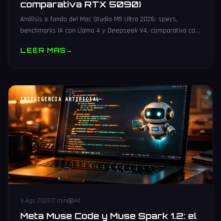
comparativa RTX 5090)
Análisis a fondo del Mac Studio M5 Ultra 2026: specs,
benchmarks IA con Llama 4 y Deepseek V4, comparativa con
RTX 5090 y configuraciones recomendadas para desarrollo
LEER MAS
→
IA local.
INTELIGENCIA ARTIFICIAL
9 Ago 2026
17 min
44
Meta Muse Code y Muse Spark 1.2: el