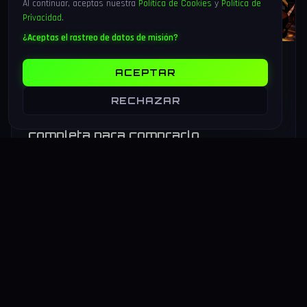
Al continuar, aceptas nuestra
Política de Cookies
y
Política de
Privacidad
.
¿Aceptas el rastreo de datos de misión?
6 Ago 2026
17 min
111
ACEPTAR
Marvel Tōkon: Fighting Souls sale
hoy 6 de agosto 2026 — análisis del
RECHAZAR
4v4 de Arc System Works y guía
completa para comprarlo
Marvel Tōkon: Fighting Souls sale hoy 6 de agosto de 2026
en PS5 y PC. Arc System Works estrena un formato inédito
4v4 tag team con 20 personajes. Análisis y guía de compra.
LEER MAS
→
HARDWARE