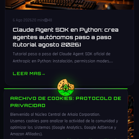
6 Ago 2026
20 min
48
Claude Agent SDK en Python: crea
agentes autónomos paso a paso
(tutorial agosto 2026)
Tutorial paso a paso del Claude Agent SDK oficial de
Anthropic en Python: instalación, permission modes,
subagentes, sesiones persistentes, cliente MCP y
LEER MAS
→
producción.
ARCHIVO DE COOKIES: PROTOCOLO DE
VIDEOJUEGOS
PRIVACIDAD
Bienvenido al Núcleo Central de Arkaia Corporation.
Usamos cookies para analizar la actividad de la comunidad y
optimizar los sistemas (Google Analytics, Google AdSense y
Amazon Afiliados).