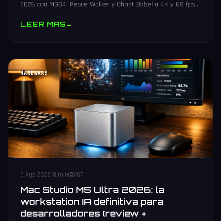
2026 con MGS4, Peace Walker y Ghost Babel a 4K y 60 fps
en PS5, Xbox, Switch 2 y PC. Guia de preorder.
LEER MAS
→
HARDWARE
9 Ago 2026
18 min
167
Mac Studio M5 Ultra 2026: la
workstation IA definitiva para
desarrolladores (review +