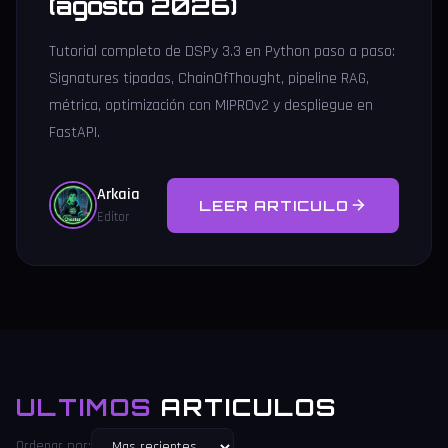
(agosto 2026)
Tutorial completo de DSPy 3.3 en Python paso a paso:
Signatures tipadas, ChainOfThought, pipeline RAG,
métrica, optimización con MIPROv2 y despliegue en
FastAPI.
Arkaia
LEER ARTICULO
Editor
ULTIMOS
ARTICULOS
Ordenar por: