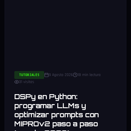
9 Agosto 2026
18 min lectura
TUTORIALES
31 visitas
DSPy en Python:
programar LLMs y
optimizar prompts con
MIPROv2 paso a paso