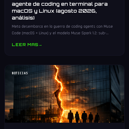
agente de coding en terminal para
macOS y Linux (agosto 2026,
análisis)
Meta desembarca en la guerra de coding agents con Muse
Code (macOS + Linux) y el modelo Muse Spark 1.2: sub-
agentes en paralelo, event log crash-safe y hasta 21x más
LEER MAS
→
barato.
NOTICIAS