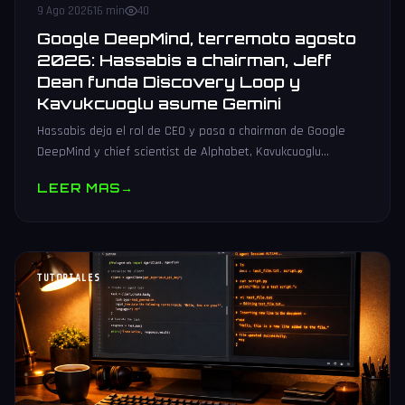
9 Ago 2026
16 min
40
Google DeepMind, terremoto agosto
2026: Hassabis a chairman, Jeff
Dean funda Discovery Loop y
Kavukcuoglu asume Gemini
Hassabis deja el rol de CEO y pasa a chairman de Google
DeepMind y chief scientist de Alphabet, Kavukcuoglu
asciende a SVP y Jeff Dean funda Discovery Loop con
LEER MAS
→
Ghemawat, Vinyals y Le.
TUTORIALES