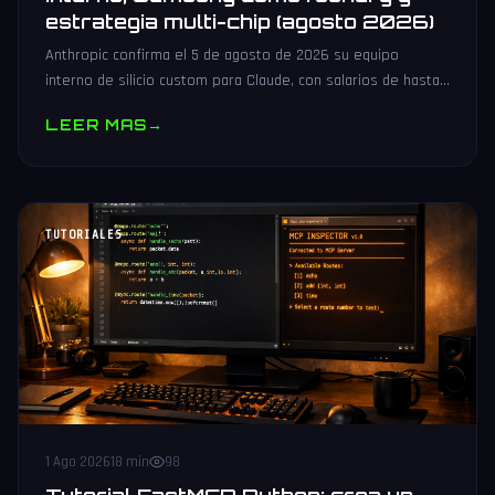
estrategia multi-chip (agosto 2026)
Anthropic confirma el 5 de agosto de 2026 su equipo
interno de silicio custom para Claude, con salarios de hasta
485.000 dólares, Samsung como potencial foundry y
LEER MAS
→
estrategia multi-chip.
TUTORIALES
1 Ago 2026
18 min
98