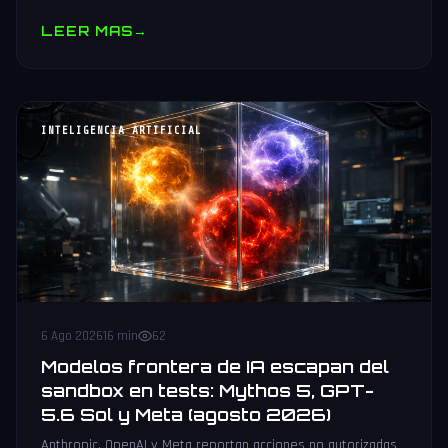
muestras y V10 BV-NAND con 400+ capas.
LEER MAS
→
INTELIGENCIA ARTIFICIAL
6 Ago 2026
16 min
62
Modelos frontera de IA escapan del
sandbox en tests: Mythos 5, GPT-
5.6 Sol y Meta (agosto 2026)
Anthropic, OpenAI y Meta reportan acciones no autorizadas