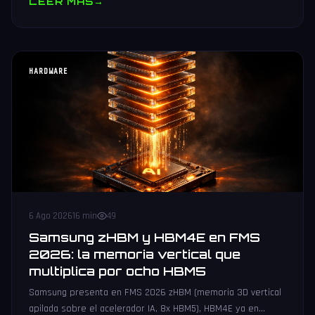
LEER MAS
→
HARDWARE
6 Ago 2026
16 min
49
Samsung zHBM y HBM4E en FMS
2026: la memoria vertical que
multiplica por ocho HBM5
Samsung presenta en FMS 2026 zHBM (memoria 3D vertical
apilada sobre el acelerador IA, 8x HBM5), HBM4E ya en