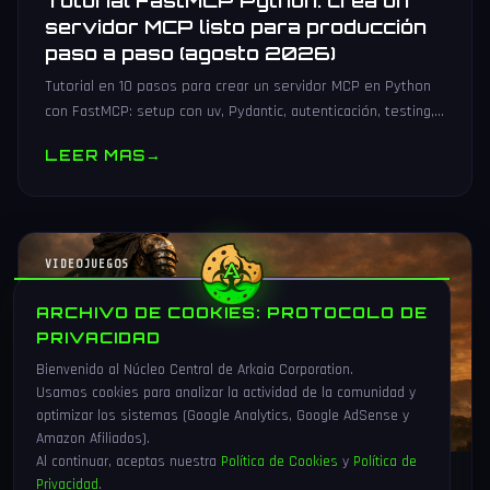
Tutorial FastMCP Python: crea un
servidor MCP listo para producción
paso a paso (agosto 2026)
Tutorial en 10 pasos para crear un servidor MCP en Python
con FastMCP: setup con uv, Pydantic, autenticación, testing,
PyPI y despliegue Docker/systemd.
LEER MAS
→
VIDEOJUEGOS
ARCHIVO DE COOKIES: PROTOCOLO DE
PRIVACIDAD
Bienvenido al Núcleo Central de Arkaia Corporation.
Usamos cookies para analizar la actividad de la comunidad y
optimizar los sistemas (Google Analytics, Google AdSense y
Amazon Afiliados).
Al continuar, aceptas nuestra
Política de Cookies
y
Política de
Privacidad
.
1 Ago 2026
16 min
92