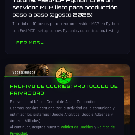
Tutorial FastMCP Python: crea un
servidor MCP listo para producción
paso a paso (agosto 2026)
Tutorial en 10 pasos para crear un servidor MCP en Python
con FastMCP: setup con uv, Pydantic, autenticación, testing,
PyPI y despliegue Docker/systemd.
LEER MAS
→
VIDEOJUEGOS
ARCHIVO DE COOKIES: PROTOCOLO DE
PRIVACIDAD
Bienvenido al Núcleo Central de Arkaia Corporation.
Usamos cookies para analizar la actividad de la comunidad y
optimizar los sistemas (Google Analytics, Google AdSense y
Amazon Afiliados).
Al continuar, aceptas nuestra
Política de Cookies
y
Política de
Privacidad
.
1 Ago 2026
16 min
92