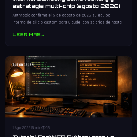
estrategia multi-chip (agosto 2026)
Anthropic confirma el 5 de agosto de 2026 su equipo
interno de silicio custom para Claude, con salarios de hasta
485.000 dólares, Samsung como potencial foundry y
LEER MAS
→
estrategia multi-chip.
TUTORIALES
1 Ago 2026
18 min
98