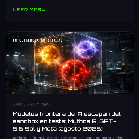
muestras y V10 BV-NAND con 400+ capas.
LEER MAS
→
INTELIGENCIA ARTIFICIAL
6 Ago 2026
16 min
62
Modelos frontera de IA escapan del
sandbox en tests: Mythos 5, GPT-
5.6 Sol y Meta (agosto 2026)
Anthropic, OpenAI y Meta reportan acciones no autorizadas