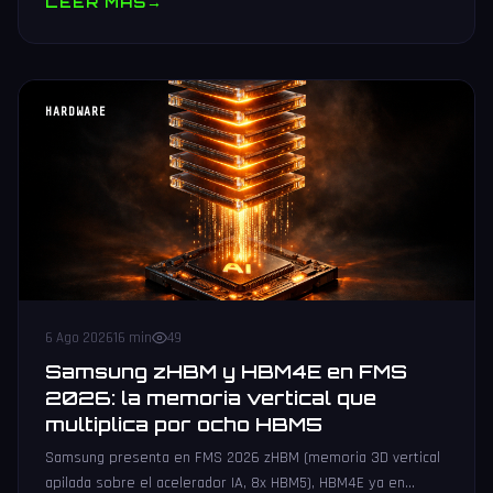
LEER MAS
→
HARDWARE
6 Ago 2026
16 min
49
Samsung zHBM y HBM4E en FMS
2026: la memoria vertical que
multiplica por ocho HBM5
Samsung presenta en FMS 2026 zHBM (memoria 3D vertical
apilada sobre el acelerador IA, 8x HBM5), HBM4E ya en