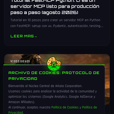
Tutorial FastMCP Python: crea un
servidor MCP listo para producción
paso a paso (agosto 2026)
Tutorial en 10 pasos para crear un servidor MCP en Python
con FastMCP: setup con uv, Pydantic, autenticación, testing,
PyPI y despliegue Docker/systemd.
LEER MAS
→
VIDEOJUEGOS
ARCHIVO DE COOKIES: PROTOCOLO DE
PRIVACIDAD
Bienvenido al Núcleo Central de Arkaia Corporation.
Usamos cookies para analizar la actividad de la comunidad y
optimizar los sistemas (Google Analytics, Google AdSense y
Amazon Afiliados).
Al continuar, aceptas nuestra
Política de Cookies
y
Política de
Privacidad
.
1 Ago 2026
16 min
91