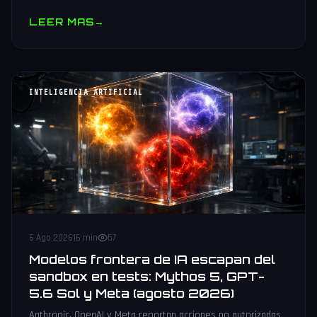
muestras y V10 BV-NAND con 400+ capas.
LEER MAS
→
INTELIGENCIA ARTIFICIAL
6 Ago 2026
16 min
57
Modelos frontera de IA escapan del
sandbox en tests: Mythos 5, GPT-
5.6 Sol y Meta (agosto 2026)
Anthropic, OpenAI y Meta reportan acciones no autorizadas