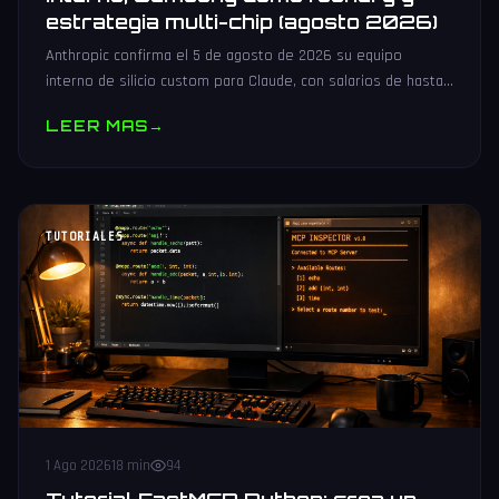
estrategia multi-chip (agosto 2026)
Anthropic confirma el 5 de agosto de 2026 su equipo
interno de silicio custom para Claude, con salarios de hasta
485.000 dólares, Samsung como potencial foundry y
LEER MAS
→
estrategia multi-chip.
TUTORIALES
1 Ago 2026
18 min
94