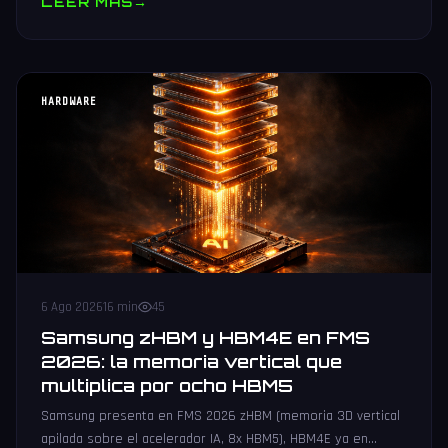
LEER MAS
→
HARDWARE
6 Ago 2026
16 min
45
Samsung zHBM y HBM4E en FMS
2026: la memoria vertical que
multiplica por ocho HBM5
Samsung presenta en FMS 2026 zHBM (memoria 3D vertical
apilada sobre el acelerador IA, 8x HBM5), HBM4E ya en