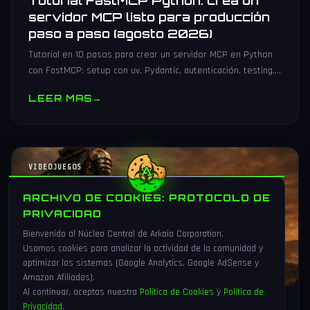
Tutorial FastMCP Python: crea un
servidor MCP listo para producción
paso a paso (agosto 2026)
Tutorial en 10 pasos para crear un servidor MCP en Python
con FastMCP: setup con uv, Pydantic, autenticación, testing,
PyPI y despliegue Docker/systemd.
LEER MAS
→
VIDEOJUEGOS
ARCHIVO DE COOKIES: PROTOCOLO DE
PRIVACIDAD
Bienvenido al Núcleo Central de Arkaia Corporation.
Usamos cookies para analizar la actividad de la comunidad y
optimizar los sistemas (Google Analytics, Google AdSense y
Amazon Afiliados).
Al continuar, aceptas nuestra
Política de Cookies
y
Política de
Privacidad
.
1 Ago 2026
16 min
86