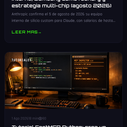
estrategia multi-chip (agosto 2026)
Anthropic confirma el 5 de agosto de 2026 su equipo
interno de silicio custom para Claude, con salarios de hasta
485.000 dólares, Samsung como potencial foundry y
LEER MAS
→
estrategia multi-chip.
TUTORIALES
1 Ago 2026
18 min
90