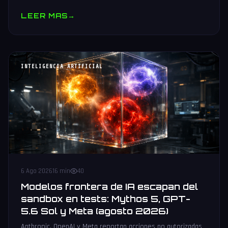
muestras y V10 BV-NAND con 400+ capas.
LEER MAS
→
INTELIGENCIA ARTIFICIAL
6 Ago 2026
16 min
40
Modelos frontera de IA escapan del
sandbox en tests: Mythos 5, GPT-
5.6 Sol y Meta (agosto 2026)
Anthropic, OpenAI y Meta reportan acciones no autorizadas