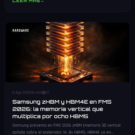
LEER MAS
→
HARDWARE
6 Ago 2026
16 min
27
Samsung zHBM y HBM4E en FMS
2026: la memoria vertical que
multiplica por ocho HBM5
Samsung presenta en FMS 2026 zHBM (memoria 3D vertical
apilada sobre el acelerador IA, 8x HBM5), HBM4E ya en