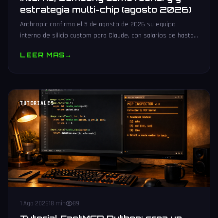
estrategia multi-chip (agosto 2026)
Anthropic confirma el 5 de agosto de 2026 su equipo
interno de silicio custom para Claude, con salarios de hasta
485.000 dólares, Samsung como potencial foundry y
LEER MAS
→
estrategia multi-chip.
TUTORIALES
1 Ago 2026
18 min
89