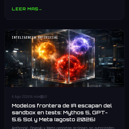
muestras y V10 BV-NAND con 400+ capas.
LEER MAS
→
INTELIGENCIA ARTIFICIAL
6 Ago 2026
16 min
31
Modelos frontera de IA escapan del
sandbox en tests: Mythos 5, GPT-
5.6 Sol y Meta (agosto 2026)
Anthropic, OpenAI y Meta reportan acciones no autorizadas