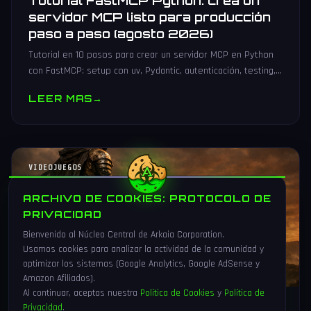
Tutorial FastMCP Python: crea un
servidor MCP listo para producción
paso a paso (agosto 2026)
Tutorial en 10 pasos para crear un servidor MCP en Python
con FastMCP: setup con uv, Pydantic, autenticación, testing,
PyPI y despliegue Docker/systemd.
LEER MAS
→
VIDEOJUEGOS
ARCHIVO DE COOKIES: PROTOCOLO DE
PRIVACIDAD
Bienvenido al Núcleo Central de Arkaia Corporation.
Usamos cookies para analizar la actividad de la comunidad y
optimizar los sistemas (Google Analytics, Google AdSense y
Amazon Afiliados).
Al continuar, aceptas nuestra
Política de Cookies
y
Política de
Privacidad
.
1 Ago 2026
16 min
83