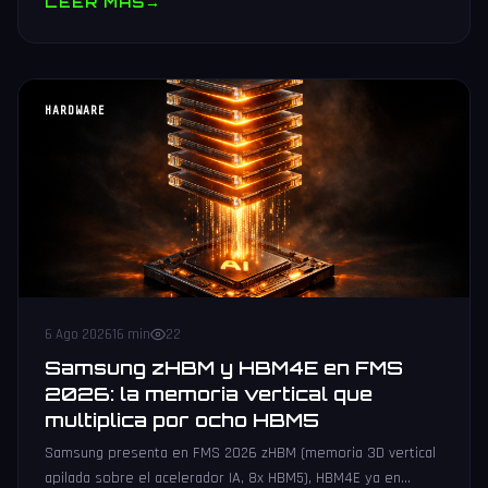
LEER MAS
→
HARDWARE
6 Ago 2026
16 min
22
Samsung zHBM y HBM4E en FMS
2026: la memoria vertical que
multiplica por ocho HBM5
Samsung presenta en FMS 2026 zHBM (memoria 3D vertical
apilada sobre el acelerador IA, 8x HBM5), HBM4E ya en