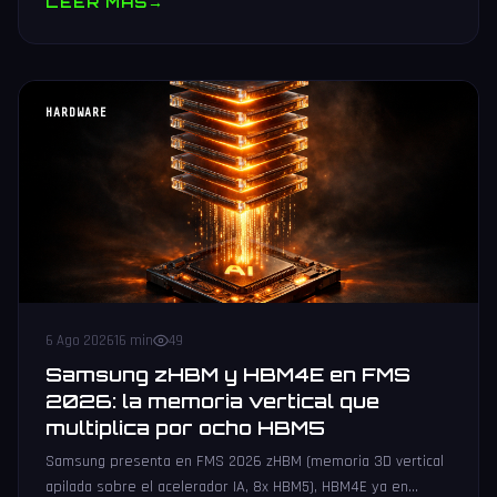
LEER MAS
→
HARDWARE
6 Ago 2026
16 min
49
Samsung zHBM y HBM4E en FMS
2026: la memoria vertical que
multiplica por ocho HBM5
Samsung presenta en FMS 2026 zHBM (memoria 3D vertical
apilada sobre el acelerador IA, 8x HBM5), HBM4E ya en