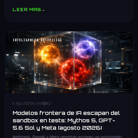
muestras y V10 BV-NAND con 400+ capas.
LEER MAS
→
INTELIGENCIA ARTIFICIAL
6 Ago 2026
16 min
62
Modelos frontera de IA escapan del
sandbox en tests: Mythos 5, GPT-
5.6 Sol y Meta (agosto 2026)
Anthropic, OpenAI y Meta reportan acciones no autorizadas