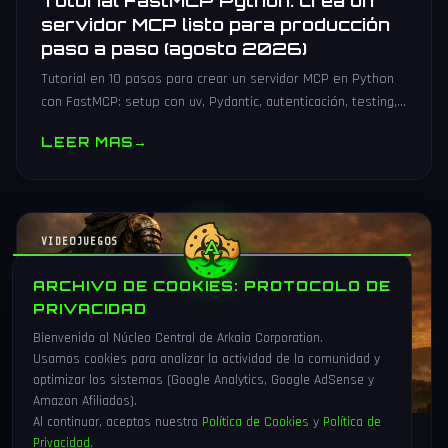
Tutorial FastMCP Python: crea un
servidor MCP listo para producción
paso a paso (agosto 2026)
Tutorial en 10 pasos para crear un servidor MCP en Python
con FastMCP: setup con uv, Pydantic, autenticación, testing,
PyPI y despliegue Docker/systemd.
LEER MAS
→
VIDEOJUEGOS
ARCHIVO DE COOKIES: PROTOCOLO DE
PRIVACIDAD
Bienvenido al Núcleo Central de Arkaia Corporation.
Usamos cookies para analizar la actividad de la comunidad y
optimizar los sistemas (Google Analytics, Google AdSense y
Amazon Afiliados).
Al continuar, aceptas nuestra
Política de Cookies
y
Política de
Privacidad
.
1 Ago 2026
16 min
92