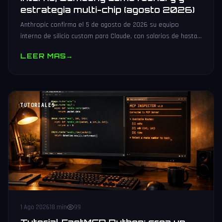
estrategia multi-chip (agosto 2026)
Anthropic confirma el 5 de agosto de 2026 su equipo
interno de silicio custom para Claude, con salarios de hasta
485.000 dólares, Samsung como potencial foundry y
LEER MAS
→
estrategia multi-chip.
TUTORIALES
1 Ago 2026
18 min
99