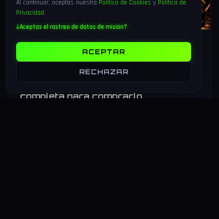
Al continuar, aceptas nuestra
Política de Cookies
y
Política de
Privacidad
.
¿Aceptas el rastreo de datos de misión?
6 Ago 2026
17 min
95
ACEPTAR
Marvel Tōkon: Fighting Souls sale
hoy 6 de agosto 2026 — análisis del
RECHAZAR
4v4 de Arc System Works y guía
completa para comprarlo
Marvel Tōkon: Fighting Souls sale hoy 6 de agosto de 2026
en PS5 y PC. Arc System Works estrena un formato inédito
4v4 tag team con 20 personajes. Análisis y guía de compra.
LEER MAS
→
HARDWARE