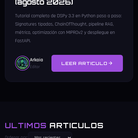
(agosto 2026)
Tutorial completo de DSPy 3.3 en Python paso a paso:
Signatures tipadas, ChainOfThought, pipeline RAG,
métrica, optimización con MIPROv2 y despliegue en
FastAPI.
Arkaia
LEER ARTICULO
Editor
ULTIMOS
ARTICULOS
Ordenar por: