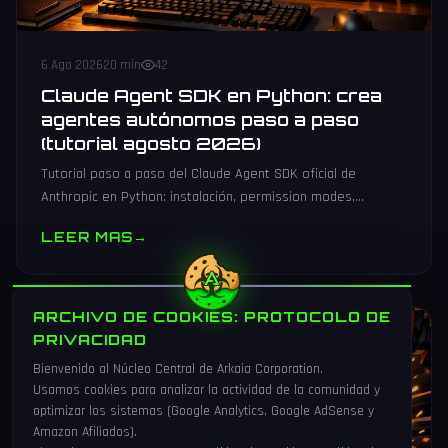
6 Ago 2026
20 min
42
Claude Agent SDK en Python: crea
agentes autónomos paso a paso
(tutorial agosto 2026)
Tutorial paso a paso del Claude Agent SDK oficial de
Anthropic en Python: instalación, permission modes,
subagentes, sesiones persistentes, cliente MCP y
LEER MAS
→
producción.
ARCHIVO DE COOKIES: PROTOCOLO DE
VIDEOJUEGOS
PRIVACIDAD
Bienvenido al Núcleo Central de Arkaia Corporation.
Usamos cookies para analizar la actividad de la comunidad y
optimizar los sistemas (Google Analytics, Google AdSense y
Amazon Afiliados).