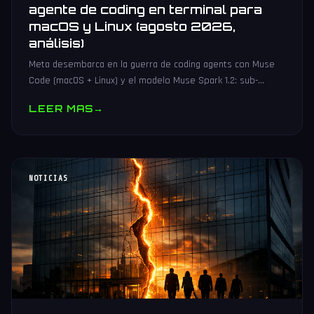
agente de coding en terminal para
macOS y Linux (agosto 2026,
análisis)
Meta desembarca en la guerra de coding agents con Muse
Code (macOS + Linux) y el modelo Muse Spark 1.2: sub-
agentes en paralelo, event log crash-safe y hasta 21x más
LEER MAS
→
barato.
NOTICIAS