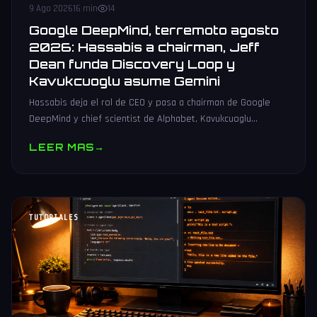
9 Ago 2026
16 min
14
Google DeepMind, terremoto agosto
2026: Hassabis a chairman, Jeff
Dean funda Discovery Loop y
Kavukcuoglu asume Gemini
Hassabis deja el rol de CEO y pasa a chairman de Google
DeepMind y chief scientist de Alphabet, Kavukcuoglu
asciende a SVP y Jeff Dean funda Discovery Loop con
LEER MAS
→
Ghemawat, Vinyals y Le.
TUTORIALES