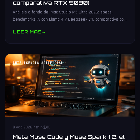
comparativa RTX 5090)
Análisis a fondo del Mac Studio M5 Ultra 2026: specs,
benchmarks IA con Llama 4 y Deepseek V4, comparativa con
RTX 5090 y configuraciones recomendadas para desarrollo
LEER MAS
→
IA local.
INTELIGENCIA ARTIFICIAL
9 Ago 2026
17 min
13
Meta Muse Code y Muse Spark 1.2: el