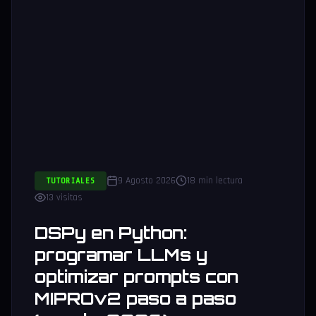
9 Agosto 2026
18 min lectura
TUTORIALES
13 visitas
DSPy en Python:
programar LLMs y
optimizar prompts con
MIPROv2 paso a paso