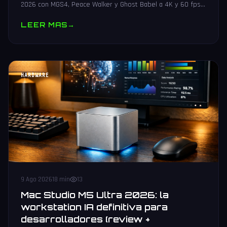
2026 con MGS4, Peace Walker y Ghost Babel a 4K y 60 fps
en PS5, Xbox, Switch 2 y PC. Guia de preorder.
LEER MAS
→
HARDWARE
9 Ago 2026
18 min
13
Mac Studio M5 Ultra 2026: la
workstation IA definitiva para
desarrolladores (review +