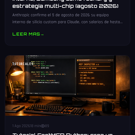
estrategia multi-chip (agosto 2026)
Anthropic confirma el 5 de agosto de 2026 su equipo
interno de silicio custom para Claude, con salarios de hasta
485.000 dólares, Samsung como potencial foundry y
LEER MAS
→
estrategia multi-chip.
TUTORIALES
1 Ago 2026
18 min
89