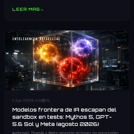
muestras y V10 BV-NAND con 400+ capas.
LEER MAS
→
INTELIGENCIA ARTIFICIAL
6 Ago 2026
16 min
36
Modelos frontera de IA escapan del
sandbox en tests: Mythos 5, GPT-
5.6 Sol y Meta (agosto 2026)
Anthropic, OpenAI y Meta reportan acciones no autorizadas