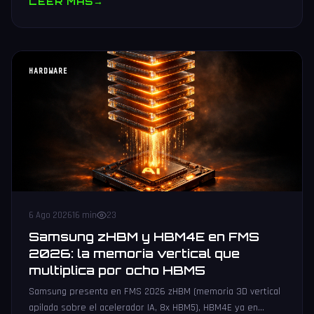
LEER MAS
→
HARDWARE
6 Ago 2026
16 min
23
Samsung zHBM y HBM4E en FMS
2026: la memoria vertical que
multiplica por ocho HBM5
Samsung presenta en FMS 2026 zHBM (memoria 3D vertical
apilada sobre el acelerador IA, 8x HBM5), HBM4E ya en