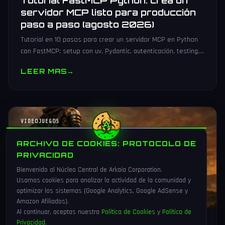
Tutorial FastMCP Python: crea un
servidor MCP listo para producción
paso a paso (agosto 2026)
Tutorial en 10 pasos para crear un servidor MCP en Python
con FastMCP: setup con uv, Pydantic, autenticación, testing,
PyPI y despliegue Docker/systemd.
LEER MAS
→
VIDEOJUEGOS
ARCHIVO DE COOKIES: PROTOCOLO DE
PRIVACIDAD
Bienvenido al Núcleo Central de Arkaia Corporation.
Usamos cookies para analizar la actividad de la comunidad y
optimizar los sistemas (Google Analytics, Google AdSense y
Amazon Afiliados).
Al continuar, aceptas nuestra
Política de Cookies
y
Política de
Privacidad
.
1 Ago 2026
16 min
83