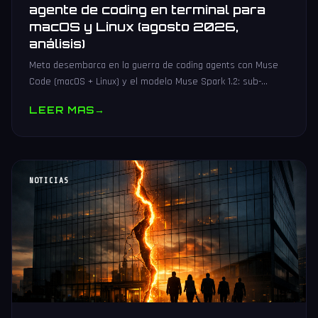
agente de coding en terminal para
macOS y Linux (agosto 2026,
análisis)
Meta desembarca en la guerra de coding agents con Muse
Code (macOS + Linux) y el modelo Muse Spark 1.2: sub-
agentes en paralelo, event log crash-safe y hasta 21x más
LEER MAS
→
barato.
NOTICIAS