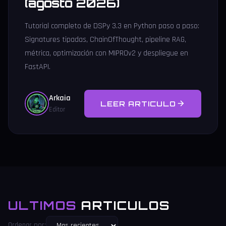
(agosto 2026)
Tutorial completo de DSPy 3.3 en Python paso a paso:
Signatures tipadas, ChainOfThought, pipeline RAG,
métrica, optimización con MIPROv2 y despliegue en
FastAPI.
Arkaia
LEER ARTICULO
Editor
ULTIMOS
ARTICULOS
Ordenar por: