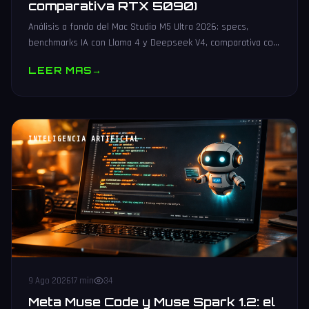
comparativa RTX 5090)
Análisis a fondo del Mac Studio M5 Ultra 2026: specs,
benchmarks IA con Llama 4 y Deepseek V4, comparativa con
RTX 5090 y configuraciones recomendadas para desarrollo
LEER MAS
→
IA local.
INTELIGENCIA ARTIFICIAL
9 Ago 2026
17 min
34
Meta Muse Code y Muse Spark 1.2: el