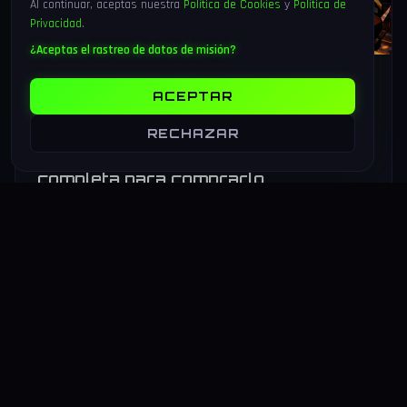
Al continuar, aceptas nuestra
Política de Cookies
y
Política de
Privacidad
.
¿Aceptas el rastreo de datos de misión?
6 Ago 2026
17 min
105
ACEPTAR
Marvel Tōkon: Fighting Souls sale
hoy 6 de agosto 2026 — análisis del
RECHAZAR
4v4 de Arc System Works y guía
completa para comprarlo
Marvel Tōkon: Fighting Souls sale hoy 6 de agosto de 2026
en PS5 y PC. Arc System Works estrena un formato inédito
4v4 tag team con 20 personajes. Análisis y guía de compra.
LEER MAS
→
HARDWARE