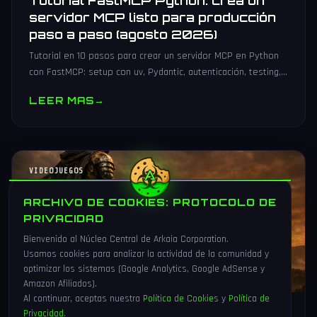
Tutorial FastMCP Python: crea un
servidor MCP listo para producción
paso a paso (agosto 2026)
Tutorial en 10 pasos para crear un servidor MCP en Python
con FastMCP: setup con uv, Pydantic, autenticación, testing,
PyPI y despliegue Docker/systemd.
LEER MAS
→
VIDEOJUEGOS
ARCHIVO DE COOKIES: PROTOCOLO DE
PRIVACIDAD
Bienvenido al Núcleo Central de Arkaia Corporation.
Usamos cookies para analizar la actividad de la comunidad y
optimizar los sistemas (Google Analytics, Google AdSense y
Amazon Afiliados).
Al continuar, aceptas nuestra
Política de Cookies
y
Política de
Privacidad
.
1 Ago 2026
16 min
91