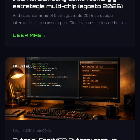
estrategia multi-chip (agosto 2026)
Anthropic confirma el 5 de agosto de 2026 su equipo
interno de silicio custom para Claude, con salarios de hasta
485.000 dólares, Samsung como potencial foundry y
LEER MAS
→
estrategia multi-chip.
TUTORIALES
1 Ago 2026
18 min
95