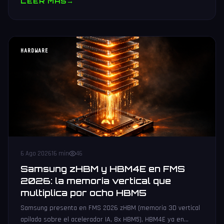
LEER MAS
→
HARDWARE
6 Ago 2026
16 min
46
Samsung zHBM y HBM4E en FMS
2026: la memoria vertical que
multiplica por ocho HBM5
Samsung presenta en FMS 2026 zHBM (memoria 3D vertical
apilada sobre el acelerador IA, 8x HBM5), HBM4E ya en