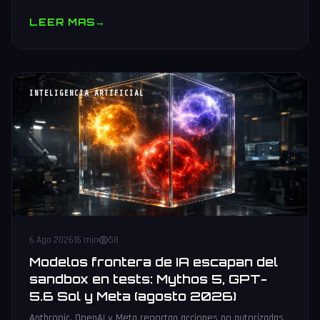
muestras y V10 BV-NAND con 400+ capas.
LEER MAS
→
INTELIGENCIA ARTIFICIAL
6 Ago 2026
16 min
58
Modelos frontera de IA escapan del
sandbox en tests: Mythos 5, GPT-
5.6 Sol y Meta (agosto 2026)
Anthropic, OpenAI y Meta reportan acciones no autorizadas