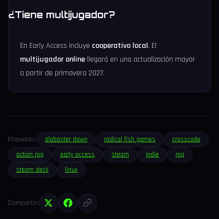
¿Tiene multijugador?
En Early Access incluye
cooperativo local
. El
multijugador online
llegará en una actualización mayor
a partir de primavera 2027.
Etiquetas:
alabaster dawn
radical fish games
crosscode
action rpg
early access
steam
indie
rpg
steam deck
linux
Compartir: