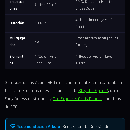
Inspiraci
DMC, Kingdom Hearts,
Acción 2D clásica
ones
CrossCode
40h estimado (versión
Duración
40-60h
final)
Multijuga
Cooperativo local (online
No
dor
futuro)
Element
4 (Calor, Frío,
4 (Fuego, Hielo, Rayo,
os
Onda, Tiro)
Tierra)
Si te gustan los Action RPG indie con combate técnico, también
te recomendamos nuestros análisis de
Slay the Spire 2
, otro
Early Access destacado, y
The Expanse: Osiris Reborn
para fans
de RPG.
💡 Recomendación Arkaia:
Si eres fan de CrossCode,