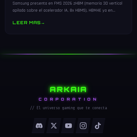
Samsung presenta en FMS 2026 zHBM (memoria 3D vertical
apilada sobre el acelerador IA, 8x HBM5), HBM4E ya en
muestras y V10 BV-NAND con 400+ capas.
LEER MAS
→
ARKAIA
CORPORATION
// El universo gaming que te conecta