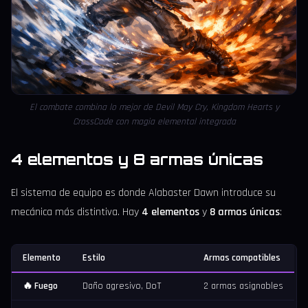
El combate combina lo mejor de Devil May Cry, Kingdom Hearts y
CrossCode con magia elemental integrada
4 elementos y 8 armas únicas
El sistema de equipo es donde Alabaster Dawn introduce su
mecánica más distintiva. Hay
4 elementos
y
8 armas únicas
:
Elemento
Estilo
Armas compatibles
🔥 Fuego
Daño agresivo, DoT
2 armas asignables