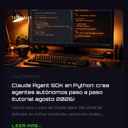
TUTORIALES
6 Ago 2026
20 min
Claude Agent SDK en Python: crea
agentes autónomos paso a paso
(tutorial agosto 2026)
Tutorial paso a paso del Claude Agent SDK oficial de
Anthropic en Python: instalación, permission modes,
subagentes, sesiones persistentes, cliente MCP y
LEER MAS
→
producción.