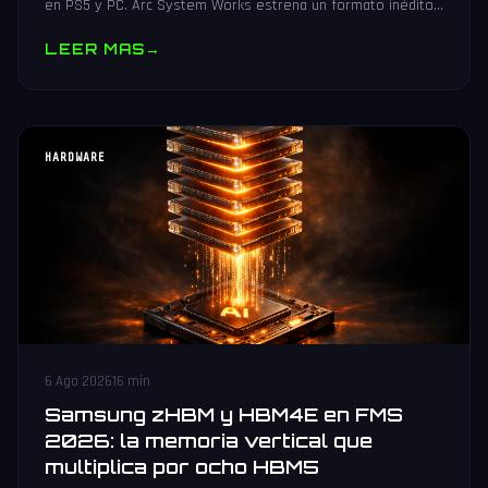
en PS5 y PC. Arc System Works estrena un formato inédito
4v4 tag team con 20 personajes. Análisis y guía de compra.
LEER MAS
→
HARDWARE
6 Ago 2026
16 min
Samsung zHBM y HBM4E en FMS
2026: la memoria vertical que
multiplica por ocho HBM5