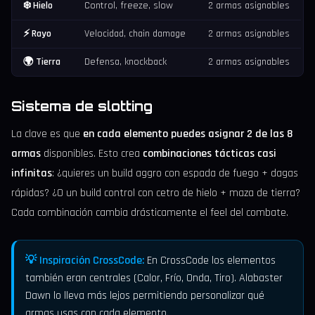
❄️ Hielo
Control, freeze, slow
2 armas asignables
⚡ Rayo
Velocidad, chain damage
2 armas asignables
🌍 Tierra
Defensa, knockback
2 armas asignables
Sistema de slotting
La clave es que
en cada elemento puedes asignar 2 de las 8
armas
disponibles. Esto crea
combinaciones tácticas casi
infinitas
: ¿quieres un build aggro con espada de fuego + dagas
rápidas? ¿O un build control con cetro de hielo + maza de tierra?
Cada combinación cambia drásticamente el feel del combate.
💡 Inspiración CrossCode:
En CrossCode los elementos
también eran centrales (Calor, Frío, Onda, Tiro). Alabaster
Dawn lo lleva más lejos permitiendo personalizar qué
armas usas con cada elemento.