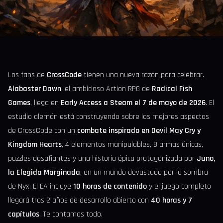
Los fans de
CrossCode
tienen una nueva razón para celebrar.
Alabaster Dawn
, el ambicioso Action RPG de
Radical Fish
Games
, llega en
Early Access a Steam el 7 de mayo de 2026
. El
estudio alemán está construyendo sobre los mejores aspectos
de CrossCode con un
combate inspirado en Devil May Cry y
Kingdom Hearts
, 4 elementos manipulables, 8 armas únicas,
puzzles desafiantes y una historia épica protagonizada por
Juno,
la Elegida Marginada
, en un mundo devastado por la sombra
de Nyx. El EA incluye
10 horas de contenido
y el juego completo
llegará tras 2 años de desarrollo abierto con
40 horas y 7
capítulos
. Te contamos todo.