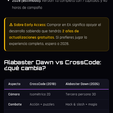
2028 (estimado):
Versión 1.0 completa con 7 capítulos y 40
horas de campaña
⚠️ Sobre Early Access:
Comprar en EA significa apoyar el
desarrollo sabiendo que tendrás
2 años de
actualizaciones gratuitas
. Si prefieres jugar la
experiencia completa, espera a 2028.
Alabaster Dawn vs CrossCode:
¿qué cambia?
Aspecto
CrossCode (2018)
Alabaster Dawn (2026)
Cámara
Isométrica 2D
Tercera persona 3D
Combate
Acción + puzzles
Hack & slash + magia