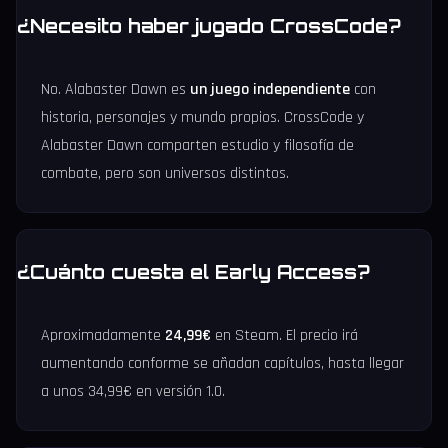
¿Necesito haber jugado CrossCode?
No. Alabaster Dawn es
un juego independiente
con
historia, personajes y mundo propios. CrossCode y
Alabaster Dawn comparten estudio y filosofía de
combate, pero son universos distintos.
¿Cuánto cuesta el Early Access?
Aproximadamente
24,99€
en Steam. El precio irá
aumentando conforme se añadan capítulos, hasta llegar
a unos 34,99€ en versión 1.0.