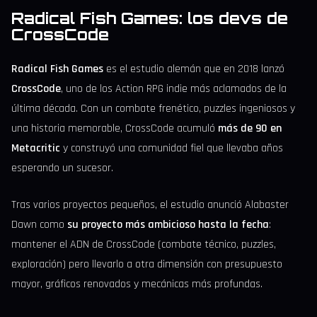
Radical Fish Games: los devs de
CrossCode
Radical Fish Games
es el estudio alemán que en 2018 lanzó
CrossCode
, uno de los Action RPG indie más aclamados de la
última década. Con un combate frenético, puzzles ingeniosos y
una historia memorable, CrossCode acumuló
más de 90 en
Metacritic
y construyó una comunidad fiel que llevaba años
esperando un sucesor.
Tras varios proyectos pequeños, el estudio anunció Alabaster
Dawn como
su proyecto más ambicioso hasta la fecha
:
mantener el ADN de CrossCode (combate técnico, puzzles,
exploración) pero llevarlo a otra dimensión con presupuesto
mayor, gráficos renovados y mecánicas más profundas.