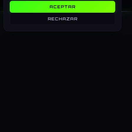
ACEPTAR
RECHAZAR
ARKAIA
CORPORATION
// El universo gaming que te conecta
EXPLORAR
Inicio
Blog