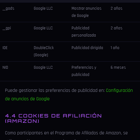
__gads
Google LLC
Mostrar anuncios
2 años
de Google
__gpi
Google LLC
Publicidad
2 años
personalizada
IDE
DoubleClick
Publicidad dirigida
1 año
(Google)
NID
Google LLC
Preferencias y
6 meses
publicidad
Puede gestionar las preferencias de publicidad en:
Configuración
de anuncios de Google
4.4 COOKIES DE AFILIACIÓN
(AMAZON)
Como participantes en el Programa de Afiliados de Amazon, se