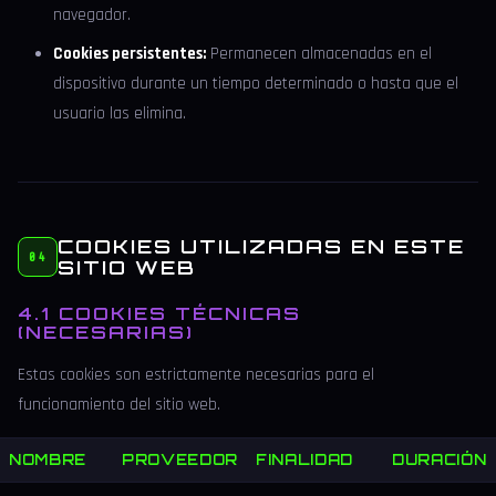
navegador.
Cookies persistentes:
Permanecen almacenadas en el
dispositivo durante un tiempo determinado o hasta que el
usuario las elimina.
COOKIES UTILIZADAS EN ESTE
04
SITIO WEB
4.1 COOKIES TÉCNICAS
(NECESARIAS)
Estas cookies son estrictamente necesarias para el
funcionamiento del sitio web.
NOMBRE
PROVEEDOR
FINALIDAD
DURACIÓN