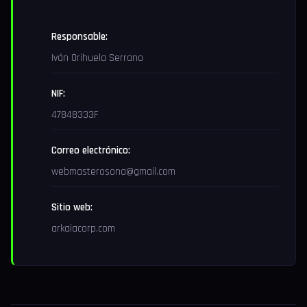
Responsable:
Iván Orihuela Serrano
NIF:
47848333F
Correo electrónico:
webmasterosona@gmail.com
Sitio web:
arkaiacorp.com