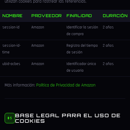
utilizan cookies para rastrear las referencias.
NOMBRE
PROVEEDOR
FINALIDAD
DURACIÓN
session-id
Amazon
Identificar la sesión
2 años
de compra
session-id-
Amazon
Registro del tiempo
2 años
time
de sesión
ubid-acbes
Amazon
Identificador único
2 años
de usuario
Más información:
Política de Privacidad de Amazon
BASE LEGAL PARA EL USO DE
05
COOKIES