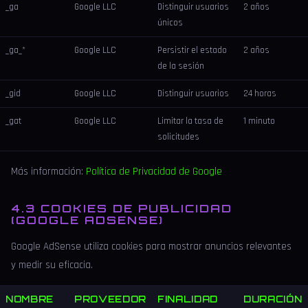
_ga
Google LLC
Distinguir usuarios
2 años
únicos
_ga_*
Google LLC
Persistir el estado
2 años
de la sesión
_gid
Google LLC
Distinguir usuarios
24 horas
_gat
Google LLC
Limitar la tasa de
1 minuto
solicitudes
Más información:
Política de Privacidad de Google
4.3 COOKIES DE PUBLICIDAD
(GOOGLE ADSENSE)
Google AdSense utiliza cookies para mostrar anuncios relevantes
y medir su eficacia.
NOMBRE
PROVEEDOR
FINALIDAD
DURACIÓN