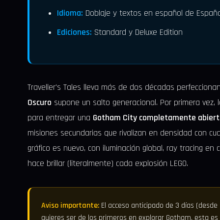
Idioma:
Doblaje y textos en español de Españ
Ediciones:
Standard y Deluxe Edition
Traveller's Tales lleva más de dos décadas perfecciona
Oscuro
supone un salto generacional. Por primera vez, 
para entregar una
Gotham City completamente abiert
misiones secundarias que rivalizan en densidad con cu
gráfico es nuevo, con iluminación global, ray tracing e
hace brillar (literalmente) cada explosión LEGO.
Aviso importante:
El acceso anticipado de 3 días (desde e
quieres ser de los primeros en explorar Gotham, esta es l