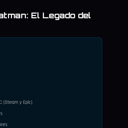
atman: El Legado del
C (Steam y Epic)
es
ores