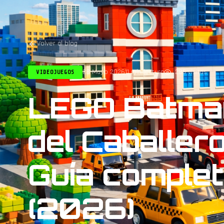
Volver al blog
28 Mayo 2026
11 min lectura
285 visitas
VIDEOJUEGOS
LEGO Batman
del Caballer
Guía complet
(2026)