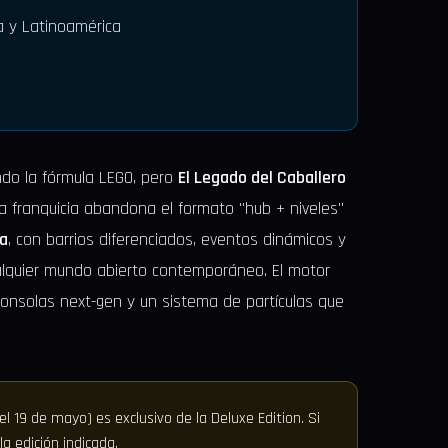
a y Latinoamérica
ndo la fórmula LEGO, pero
El Legado del Caballero
la franquicia abandona el formato "hub + niveles"
a
, con barrios diferenciados, eventos dinámicos y
alquier mundo abierto contemporáneo. El motor
n consolas next-gen y un sistema de partículas que
l 19 de mayo) es exclusivo de la Deluxe Edition. Si
a edición indicada.