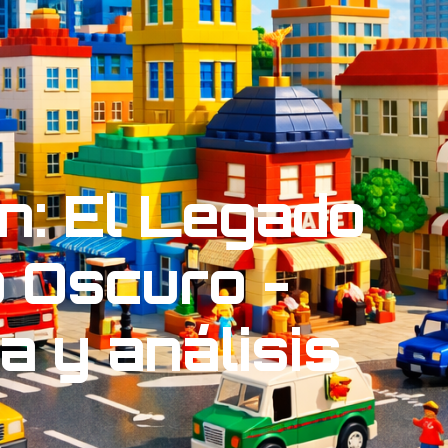
: El Legado
o Oscuro -
a y análisis