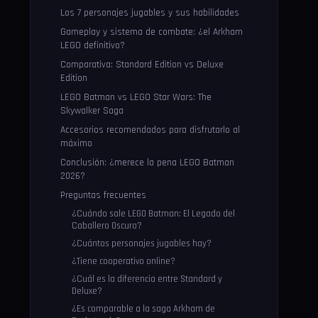
Los 7 personajes jugables y sus habilidades
Gameplay y sistema de combate: ¿el Arkham
LEGO definitivo?
Comparativa: Standard Edition vs Deluxe
Edition
LEGO Batman vs LEGO Star Wars: The
Skywalker Saga
Accesorios recomendados para disfrutarlo al
máximo
Conclusión: ¿merece la pena LEGO Batman
2026?
Preguntas frecuentes
¿Cuándo sale LEGO Batman: El Legado del
Caballero Oscuro?
¿Cuántos personajes jugables hay?
¿Tiene cooperativo online?
¿Cuál es la diferencia entre Standard y
Deluxe?
¿Es comparable a la saga Arkham de