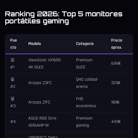
Ranking 2026: Top 5 monitores
portátiles gaming
Pue
Precio
Modelo
Categoría
sto
aprox.
🥇
ViewSonic VX1655-
Premium
699€
#1
4K-OLED
OLED
🥈
QHD calidad-
Arzopa Z3FC
329€
#2
precio
🥉
FHD
Arzopa Z1FC
189€
#3
económico
ASUS ROG Strix
Premium
#4
449€
XG16AHP-W
gaming
UPERFECT Delta