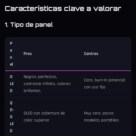
Características clave a valorar
1. Tipo de panel
P
a
Pros
Contras
n
el
O
Negros perfectos,
Caro, burn-in potencial
LE
contraste infinito, colores
con uso fijo
D
brillantes
Q
D-
OLED con cobertura de
Muy caro, pocos
O
color superior
modelos portátiles
LE
D