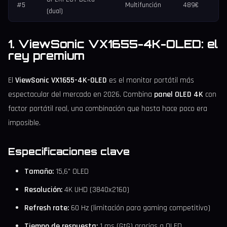
#5
Multifunción
489€
(dual)
1. ViewSonic VX1655-4K-OLED: el
rey premium
El
ViewSonic VX1655-4K-OLED
es el monitor portátil más
espectacular del mercado en 2026. Combina
panel OLED 4K
con
factor portátil real, una combinación que hasta hace poco era
imposible.
Especificaciones clave
Tamaño:
15,6" OLED
Resolución:
4K UHD (3840x2160)
Refresh rate:
60 Hz (limitación para gaming competitivo)
Tiempo de respuesta:
1 ms (GtG) gracias a OLED