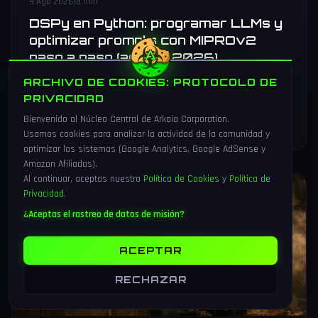
9 Ago 2026
18 min
DSPy en Python: programar LLMs y
optimizar prompts con MIPROv2
paso a paso (agosto 2026)
Tutorial completo de DSPy 3.3 en Python paso a paso:
ARCHIVO DE COOKIES: PROTOCOLO DE
Signatures tipadas, ChainOfThought, pipeline RAG, métrica,
PRIVACIDAD
optimización con MIPROv2 y despliegue en FastAPI.
Bienvenido al Núcleo Central de Arkaia Corporation.
LEER MAS
→
Usamos cookies para analizar la actividad de la comunidad y
optimizar los sistemas (Google Analytics, Google AdSense y
Amazon Afiliados).
Al continuar, aceptas nuestra
Política de Cookies
y
Política de
Privacidad
.
VIDEOJUEGOS
¿Aceptas el rastreo de datos de misión?
ACEPTAR
RECHAZAR