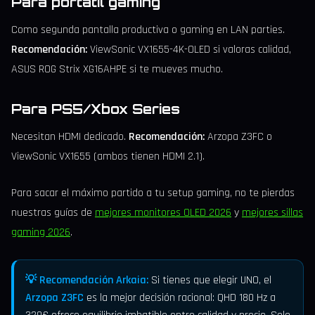
Para portátil gaming
Como segunda pantalla productiva o gaming en LAN parties.
Recomendación:
ViewSonic VX1655-4K-OLED si valoras calidad,
ASUS ROG Strix XG16AHPE si te mueves mucho.
Para PS5/Xbox Series
Necesitan HDMI dedicado.
Recomendación:
Arzopa Z3FC o
ViewSonic VX1655 (ambos tienen HDMI 2.1).
Para sacar el máximo partido a tu setup gaming, no te pierdas
nuestras guías de
mejores monitores OLED 2026
y
mejores sillas
gaming 2026
.
💡 Recomendación Arkaia:
Si tienes que elegir UNO, el
Arzopa Z3FC
es la mejor decisión racional: QHD 180 Hz a