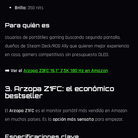
Brillo:
350 nits
Para quién es
Usuarios de portátiles gaming buscando segunda pantalla,
dueños de Steam Deck/ROG Ally que quieren mejor experiencia
en casa, gamers competitivos sin presupuesto OLED.
➡️ Ver el
Arzopa Z3FC 16,1" 2,5K 180 Hz en Amazon
3. Arzopa Z1FC: el económico
bestseller
El
Arzopa Z1FC
es el monitor portátil más vendido en Amazon
en muchos países. Es la
opción más sensata
para empezar.
Especificaciones clave