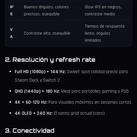
IP
Buenos ángulos, colores
Glow IPS en negros,
S
precisos, asequible
contraste medio
Tiempo de respuesta
V
Contraste alto, asequible
lento, ángulos
A
limitados
2. Resolución y refresh rate
Full HD (1080p) + 144 Hz:
Sweet spot calidad-precio para
Steam Deck y Switch 2
QHD (1440p) + 180 Hz:
Ideal para portátiles gaming y PS5
4K + 60-120 Hz:
Para visuales máximos en sesiones cortas
4K OLED + 240 Hz:
El santo grial actual (caro)
3. Conectividad