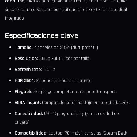
cada una
, ideales para quien busca multipantalla en cualquier
sitio. Es la única solución portátil que ofrece este formato dual
integrado.
Especificaciones clave
Tamaño:
2 paneles de 23,8" (dual portátil)
Resolución:
1080p Full HD por pantalla
Refresh rate:
100 Hz
HDR 360°:
Sí, panel con buen contraste
Plegable:
Se pliega completamente para transporte
VESA mount:
Compatible para montaje en pared o brazos
Conectividad:
USB-C plug-and-play (sin necesidad de
drivers)
Compatibilidad:
Laptop, PC, móvil, consolas, Steam Deck