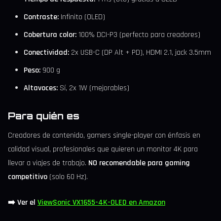
Contraste:
Infinito (OLED)
Cobertura color:
100% DCI-P3 (perfecto para creadores)
Conectividad:
2x USB-C (DP Alt + PD), HDMI 2.1, jack 3.5mm
Peso:
900 g
Altavoces:
Sí, 2x 1W (mejorables)
Para quién es
Creadores de contenido, gamers single-player con énfasis en
calidad visual, profesionales que quieren un monitor 4K para
llevar a viajes de trabajo.
NO recomendable para gaming
competitivo
(solo 60 Hz).
➡️ Ver el
ViewSonic VX1655-4K-OLED en Amazon