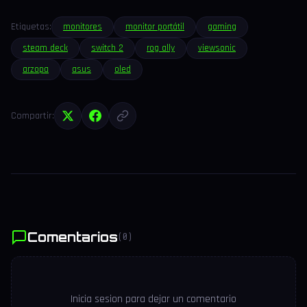
Etiquetas:
monitores
monitor portátil
gaming
steam deck
switch 2
rog ally
viewsonic
arzopa
asus
oled
Compartir:
Comentarios
(0)
Inicia sesion para dejar un comentario