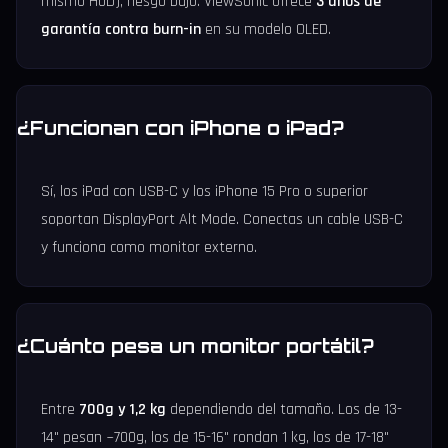
mismo HUD), riesgo bajo. ViewSonic ofrece
3 años de
garantía contra burn-in
en su modelo OLED.
¿Funcionan con iPhone o iPad?
Sí, los iPad con USB-C y los iPhone 15 Pro o superior
soportan DisplayPort Alt Mode. Conectas un cable USB-C
y funciona como monitor externo.
¿Cuánto pesa un monitor portátil?
Entre
700g y 1,2 kg
dependiendo del tamaño. Los de 13-
14" pesan ~700g, los de 15-16" rondan 1 kg, los de 17-18"