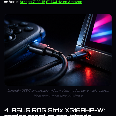
➡️ Ver el
Arzopa Z1FC 15,6" 144Hz en Amazon
Conexión USB-C single-cable: vídeo y alimentación por un solo puerto,
ideal para Steam Deck y Switch 2
4. ASUS ROG Strix XG16AHP-W: