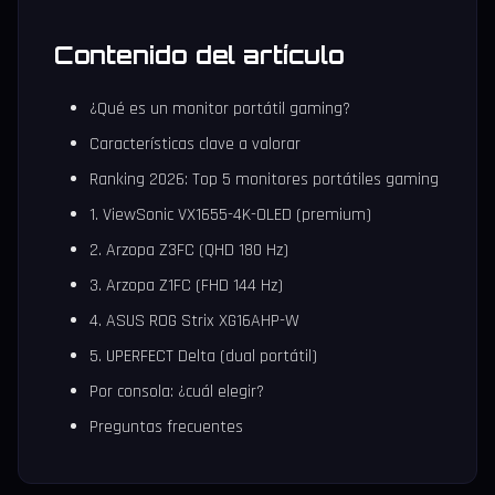
Contenido del artículo
¿Qué es un monitor portátil gaming?
Características clave a valorar
Ranking 2026: Top 5 monitores portátiles gaming
1. ViewSonic VX1655-4K-OLED (premium)
2. Arzopa Z3FC (QHD 180 Hz)
3. Arzopa Z1FC (FHD 144 Hz)
4. ASUS ROG Strix XG16AHP-W
5. UPERFECT Delta (dual portátil)
Por consola: ¿cuál elegir?
Preguntas frecuentes