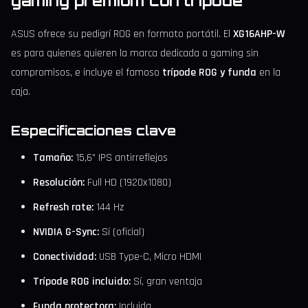
gaming premium con trípode
ASUS ofrece su pedigrí ROG en formato portátil. El
XG16AHP-W
es para quienes quieren la marca dedicada a gaming sin
compromisos, e incluye el famoso
trípode ROG y funda
en la
caja.
Especificaciones clave
Tamaño:
15,6" IPS antirreflejos
Resolución:
Full HD (1920x1080)
Refresh rate:
144 Hz
NVIDIA G-Sync:
Sí (oficial)
Conectividad:
USB Type-C, Micro HDMI
Trípode ROG incluido:
Sí, gran ventaja
Funda protectora:
Incluida