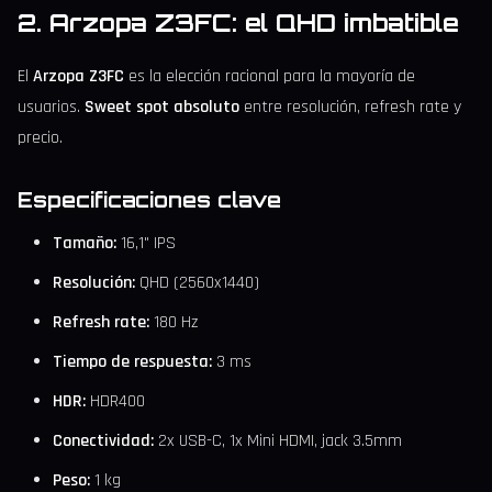
2. Arzopa Z3FC: el QHD imbatible
El
Arzopa Z3FC
es la elección racional para la mayoría de
usuarios.
Sweet spot absoluto
entre resolución, refresh rate y
precio.
Especificaciones clave
Tamaño:
16,1" IPS
Resolución:
QHD (2560x1440)
Refresh rate:
180 Hz
Tiempo de respuesta:
3 ms
HDR:
HDR400
Conectividad:
2x USB-C, 1x Mini HDMI, jack 3.5mm
Peso:
1 kg