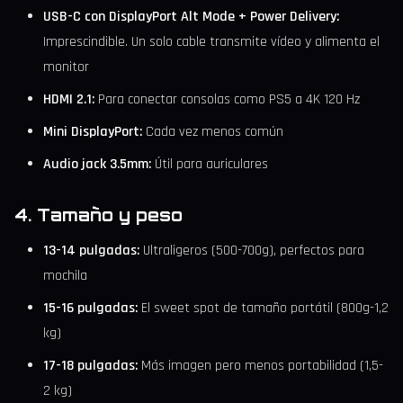
USB-C con DisplayPort Alt Mode + Power Delivery:
Imprescindible. Un solo cable transmite vídeo y alimenta el
monitor
HDMI 2.1:
Para conectar consolas como PS5 a 4K 120 Hz
Mini DisplayPort:
Cada vez menos común
Audio jack 3.5mm:
Útil para auriculares
4. Tamaño y peso
13-14 pulgadas:
Ultraligeros (500-700g), perfectos para
mochila
15-16 pulgadas:
El sweet spot de tamaño portátil (800g-1,2
kg)
17-18 pulgadas:
Más imagen pero menos portabilidad (1,5-
2 kg)