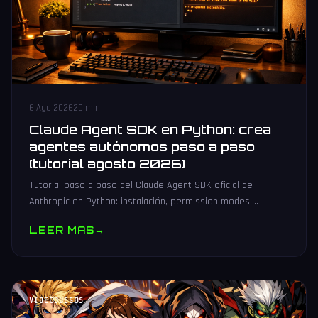
6 Ago 2026
20 min
Claude Agent SDK en Python: crea
agentes autónomos paso a paso
(tutorial agosto 2026)
Tutorial paso a paso del Claude Agent SDK oficial de
Anthropic en Python: instalación, permission modes,
subagentes, sesiones persistentes, cliente MCP y
LEER MAS
→
producción.
VIDEOJUEGOS