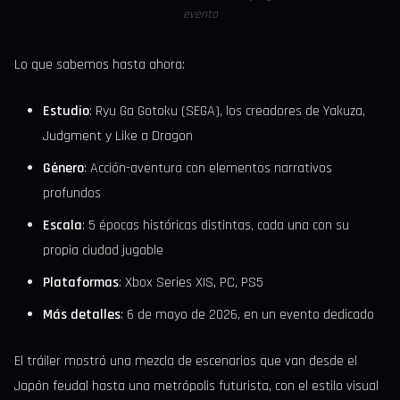
evento
Lo que sabemos hasta ahora:
Estudio
: Ryu Ga Gotoku (SEGA), los creadores de Yakuza,
Judgment y Like a Dragon
Género
: Acción-aventura con elementos narrativos
profundos
Escala
: 5 épocas históricas distintas, cada una con su
propia ciudad jugable
Plataformas
: Xbox Series X|S, PC, PS5
Más detalles
: 6 de mayo de 2026, en un evento dedicado
El tráiler mostró una mezcla de escenarios que van desde el
Japón feudal hasta una metrópolis futurista, con el estilo visual