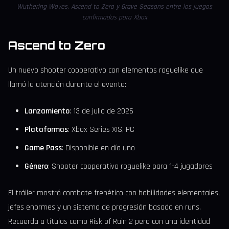
Wuthering Waves, Ascend to Zero y Grave Seasons entre los juegos
confirmados para Xbox
Ascend to Zero
Un nuevo shooter cooperativo con elementos roguelike que
llamó la atención durante el evento:
Lanzamiento
: 13 de julio de 2026
Plataformas
: Xbox Series X|S, PC
Game Pass
: Disponible en día uno
Género
: Shooter cooperativo roguelike para 1-4 jugadores
El tráiler mostró combate frenético con habilidades elementales,
jefes enormes y un sistema de progresión basado en runs.
Recuerda a títulos como Risk of Rain 2 pero con una identidad