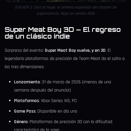
STALKER 2: Cost of Hope, la primera expansión del shooter de
supervivencia, llega en verano 2026
Super Meat Boy 3D — El regreso
de un clásico indie
Sorpresa del evento:
Super Meat Boy vuelve, y en 3D
. El
legendario plataformas de precisión de Team Meat da el salto a
las tres dimensiones:
Lanzamiento
: 31 de marzo de 2026 (¡menos de una
semana después del anuncio!)
Plataformas
: Xbox Series X|S, PC
Game Pass
: Disponible en día uno
Género
: Plataformas de precisión 3D con la dificultad
característica de la saga