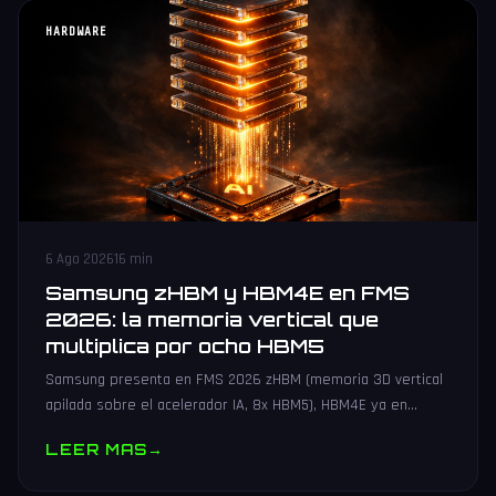
HARDWARE
6 Ago 2026
16 min
Samsung zHBM y HBM4E en FMS
2026: la memoria vertical que
multiplica por ocho HBM5
Samsung presenta en FMS 2026 zHBM (memoria 3D vertical
apilada sobre el acelerador IA, 8x HBM5), HBM4E ya en
muestras y V10 BV-NAND con 400+ capas.
LEER MAS
→