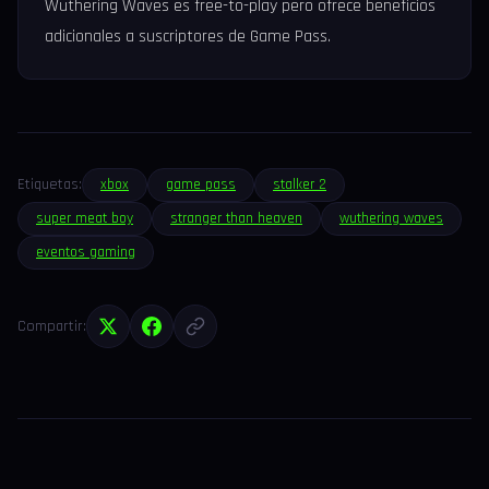
Wuthering Waves es free-to-play pero ofrece beneficios
adicionales a suscriptores de Game Pass.
Etiquetas:
xbox
game pass
stalker 2
super meat boy
stranger than heaven
wuthering waves
eventos gaming
Compartir: