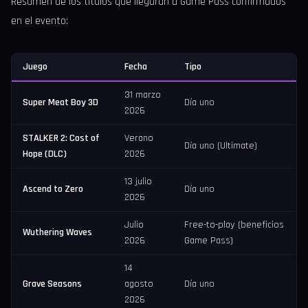
Resumen de los títulos que llegarán a Game Pass confirmados
en el evento:
Juego
Fecha
Tipo
31 marzo
Super Meat Boy 3D
Día uno
2026
STALKER 2: Cost of
Verano
Día uno (Ultimate)
Hope (DLC)
2026
13 julio
Ascend to Zero
Día uno
2026
Julio
Free-to-play (beneficios
Wuthering Waves
2026
Game Pass)
14
Grave Seasons
agosto
Día uno
2026