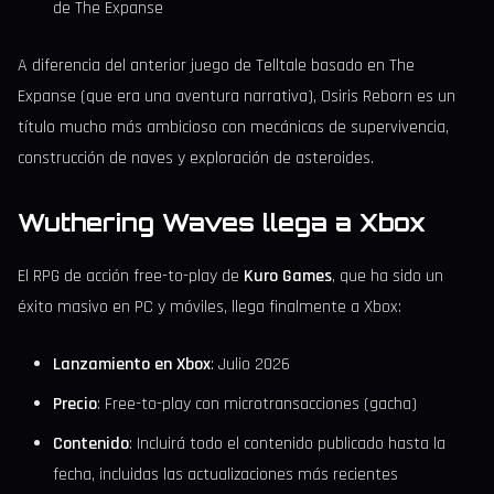
de The Expanse
A diferencia del anterior juego de Telltale basado en The
Expanse (que era una aventura narrativa), Osiris Reborn es un
título mucho más ambicioso con mecánicas de supervivencia,
construcción de naves y exploración de asteroides.
Wuthering Waves llega a Xbox
El RPG de acción free-to-play de
Kuro Games
, que ha sido un
éxito masivo en PC y móviles, llega finalmente a Xbox:
Lanzamiento en Xbox
: Julio 2026
Precio
: Free-to-play con microtransacciones (gacha)
Contenido
: Incluirá todo el contenido publicado hasta la
fecha, incluidas las actualizaciones más recientes