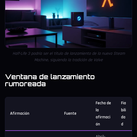
Half-Life 3 podría ser el título de lanzamiento de la nueva Steam
Machine, siguiendo la tradición de Valve
Ventana de lanzamiento
rumoreada
Fecha de
Fia
la
bili
Afirmación
Fuente
afirmaci
da
ón
d
Abril-