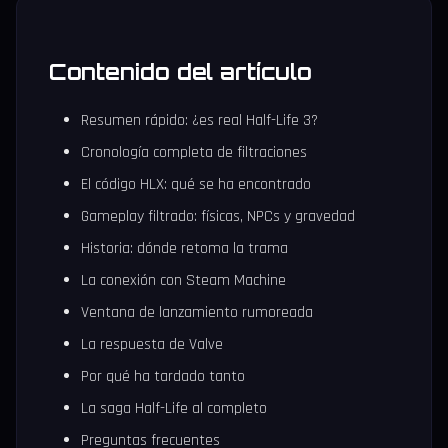
Contenido del artículo
Resumen rápido: ¿es real Half-Life 3?
Cronología completa de filtraciones
El código HLX: qué se ha encontrado
Gameplay filtrado: físicas, NPCs y gravedad
Historia: dónde retoma la trama
La conexión con Steam Machine
Ventana de lanzamiento rumoreada
La respuesta de Valve
Por qué ha tardado tanto
La saga Half-Life al completo
Preguntas frecuentes