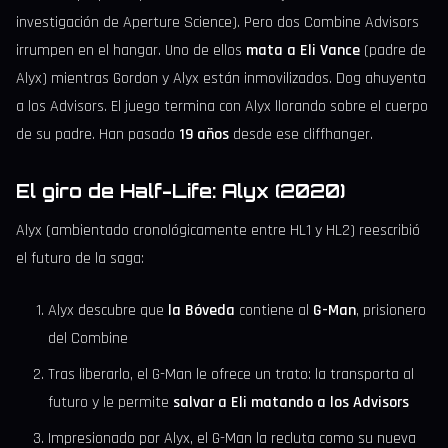
investigación de Aperture Science). Pero dos Combine Advisors
irrumpen en el hangar. Uno de ellos
mata a Eli Vance
(padre de
Alyx) mientras Gordon y Alyx están inmovilizados. Dog ahuyenta
a los Advisors. El juego termina con Alyx llorando sobre el cuerpo
de su padre. Han pasado
19 años
desde ese cliffhanger.
El giro de Half-Life: Alyx (2020)
Alyx (ambientado cronológicamente entre HL1 y HL2) reescribió
el futuro de la saga:
Alyx descubre que
la Bóveda
contiene al
G-Man
, prisionero
del Combine
Tras liberarlo, el G-Man le ofrece un trato: la transporta al
futuro y le permite
salvar a Eli matando a los Advisors
Impresionado por Alyx, el G-Man la recluta como su nueva