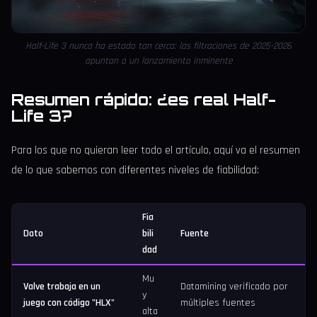
Half-Life 3 nunca ha estado tan cerca: las filtraciones de 2025-2026
apuntan a un lanzamiento inminente
Resumen rápido: ¿es real Half-
Life 3?
Para los que no quieran leer todo el artículo, aquí va el resumen
de lo que sabemos con diferentes niveles de fiabilidad:
Fia
Dato
bili
Fuente
dad
Mu
Valve trabaja en un
Datamining verificado por
y
juego con código "HLX"
múltiples fuentes
alta