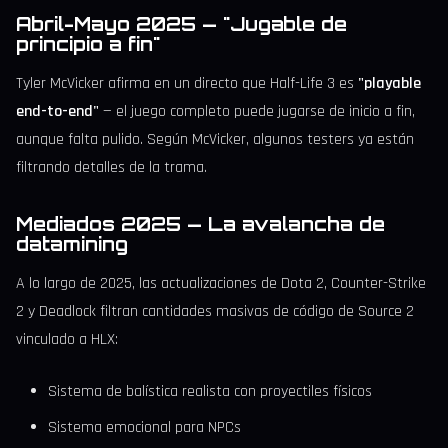
Abril-Mayo 2025 — "Jugable de
principio a fin"
Tyler McVicker afirma en un directo que Half-Life 3 es
"playable
end-to-end"
— el juego completo puede jugarse de inicio a fin,
aunque falta pulido. Según McVicker, algunos testers ya están
filtrando detalles de la trama.
Mediados 2025 — La avalancha de
datamining
A lo largo de 2025, las actualizaciones de Dota 2, Counter-Strike
2 y Deadlock filtran cantidades masivas de código de Source 2
vinculado a HLX:
Sistema de balística realista con proyectiles físicos
Sistema emocional para NPCs