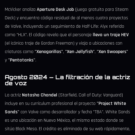
McVicker analiza
Aperture Desk Job
(juego gratuito para Steam
Deck) y encuentra código residual de al menos cuatro proyectos
de Valve, incluyendo un seguimiento de Half-Life: Alyx referido
como "HLX". El código revela que el personaje
lleva un traje HEV
(el icónico traje de Gordon Freeman) y viaja a ubicaciones con
criaturas como
"Xenogorillas"
,
"Xen Jellyfish"
,
"Xen Swoopers"
y
"Pentatanks"
.
Agosto 2024 — La filtración de la actriz
de voz
La actriz
Natasha Chandel
(Starfield, Call of Duty: Vanguard)
incluye en su currículum profesional el proyecto
"Project White
Sands"
con Valve como desarrollador y fecha "TBA". White Sands
es una ubicación en Nuevo México, el mismo estado donde se
sitúa Black Mesa. El crédito es eliminado de su web rápidamente,