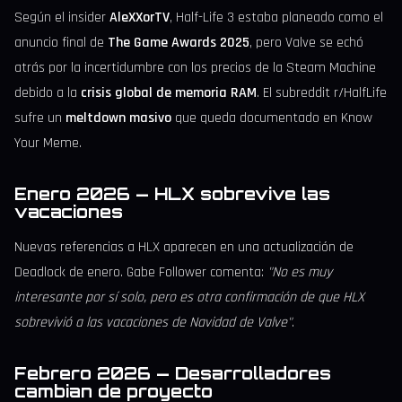
Según el insider
AleXXorTV
, Half-Life 3 estaba planeado como el
anuncio final de
The Game Awards 2025
, pero Valve se echó
atrás por la incertidumbre con los precios de la Steam Machine
debido a la
crisis global de memoria RAM
. El subreddit r/HalfLife
sufre un
meltdown masivo
que queda documentado en Know
Your Meme.
Enero 2026 — HLX sobrevive las
vacaciones
Nuevas referencias a HLX aparecen en una actualización de
Deadlock de enero. Gabe Follower comenta:
"No es muy
interesante por sí solo, pero es otra confirmación de que HLX
sobrevivió a las vacaciones de Navidad de Valve"
.
Febrero 2026 — Desarrolladores
cambian de proyecto