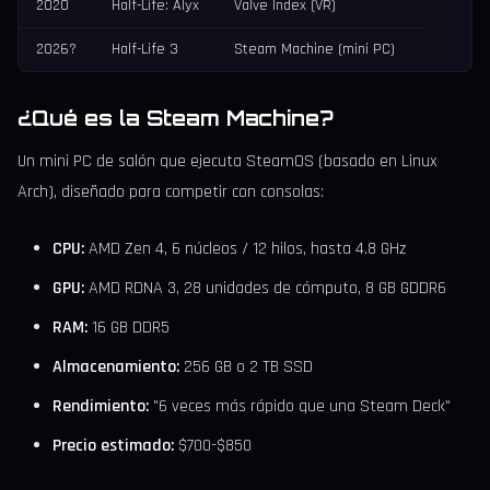
2020
Half-Life: Alyx
Valve Index (VR)
2026?
Half-Life 3
Steam Machine (mini PC)
¿Qué es la Steam Machine?
Un mini PC de salón que ejecuta SteamOS (basado en Linux
Arch), diseñado para competir con consolas:
CPU:
AMD Zen 4, 6 núcleos / 12 hilos, hasta 4.8 GHz
GPU:
AMD RDNA 3, 28 unidades de cómputo, 8 GB GDDR6
RAM:
16 GB DDR5
Almacenamiento:
256 GB o 2 TB SSD
Rendimiento:
"6 veces más rápido que una Steam Deck"
Precio estimado:
$700-$850