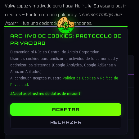
Valve capaz y motivado para hacer Half-Life. Su escena post-
créditos — Gordon con una palanca y
"Tenemos trabajo que
hacer"
— fue una declaración de intenciones.
ARCHIVO DE COOKIES: PROTOCOLO DE
La saga Half-Life al completo
PRIVACIDAD
Bienvenido al Núcleo Central de Arkaia Corporation.
Usamos cookies para analizar la actividad de la comunidad y
Nota
Juego
Año
Motor
optimizar los sistemas (Google Analytics, Google AdSense y
Metacritic
Amazon Afiliados).
Al continuar, aceptas nuestra
Política de Cookies
y
Política de
Half-Life
1998
GoldSrc
96
Privacidad
.
Half-Life: Opposing
¿Aceptas el rastreo de datos de misión?
1999
GoldSrc
85
Force
ACEPTAR
Half-Life: Blue Shift
2001
GoldSrc
71
RECHAZAR
200
Half-Life 2
Source
96
4