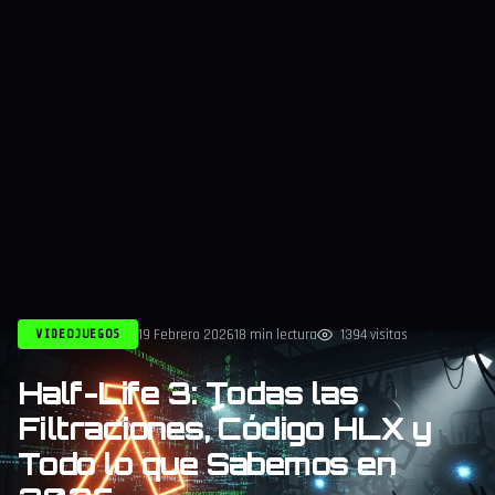
19 Febrero 2026
18 min lectura
1394 visitas
VIDEOJUEGOS
Half-Life 3: Todas las
Filtraciones, Código HLX y
Todo lo que Sabemos en