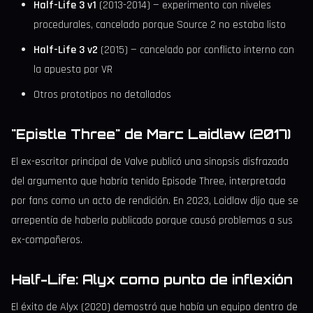
Half-Life 3 v1
(2013-2014) — experimento con niveles
procedurales, cancelado porque Source 2 no estaba listo
Half-Life 3 v2
(2015) — cancelado por conflicto interno con
la apuesta por VR
Otros prototipos no detallados
"Epistle Three" de Marc Laidlaw (2017)
El ex-escritor principal de Valve publicó una sinopsis disfrazada
del argumento que habría tenido Episode Three, interpretada
por fans como un acto de rendición. En 2023, Laidlaw dijo que se
arrepentía de haberla publicado porque causó problemas a sus
ex-compañeros.
Half-Life: Alyx como punto de inflexión
El éxito de Alyx (2020) demostró que había un equipo dentro de