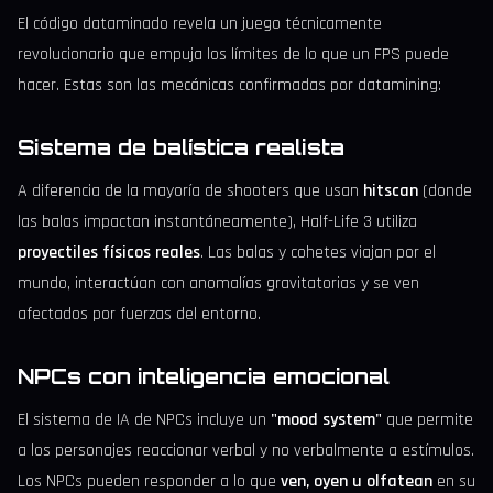
El código dataminado revela un juego técnicamente
revolucionario que empuja los límites de lo que un FPS puede
hacer. Estas son las mecánicas confirmadas por datamining:
Sistema de balística realista
A diferencia de la mayoría de shooters que usan
hitscan
(donde
las balas impactan instantáneamente), Half-Life 3 utiliza
proyectiles físicos reales
. Las balas y cohetes viajan por el
mundo, interactúan con anomalías gravitatorias y se ven
afectados por fuerzas del entorno.
NPCs con inteligencia emocional
El sistema de IA de NPCs incluye un
"mood system"
que permite
a los personajes reaccionar verbal y no verbalmente a estímulos.
Los NPCs pueden responder a lo que
ven, oyen u olfatean
en su