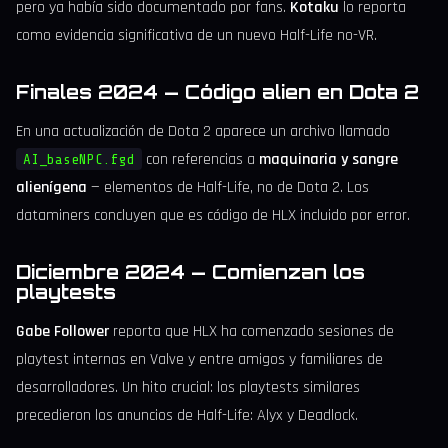
pero ya había sido documentado por fans.
Kotaku
lo reporta
como evidencia significativa de un nuevo Half-Life no-VR.
Finales 2024 — Código alien en Dota 2
En una actualización de Dota 2 aparece un archivo llamado
con referencias a
maquinaria y sangre
AI_baseNPC.fgd
alienígena
— elementos de Half-Life, no de Dota 2. Los
dataminers concluyen que es código de HLX incluido por error.
Diciembre 2024 — Comienzan los
playtests
Gabe Follower
reporta que HLX ha comenzado sesiones de
playtest internas en Valve y entre amigos y familiares de
desarrolladores. Un hito crucial: los playtests similares
precedieron los anuncios de Half-Life: Alyx y Deadlock.