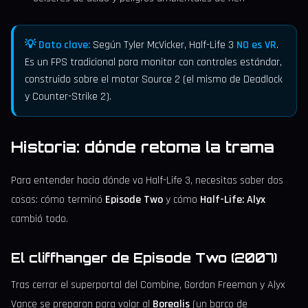
💡 Dato clave:
Según Tyler McVicker, Half-Life 3
NO es VR
.
Es un FPS tradicional para monitor con controles estándar,
construido sobre el motor Source 2 (el mismo de Deadlock
y Counter-Strike 2).
Historia: dónde retoma la trama
Para entender hacia dónde va Half-Life 3, necesitas saber dos
cosas: cómo terminó
Episode Two
y cómo
Half-Life: Alyx
cambió todo.
El cliffhanger de Episode Two (2007)
Tras cerrar el superportal del Combine, Gordon Freeman y Alyx
Vance se preparan para volar al
Borealis
(un barco de