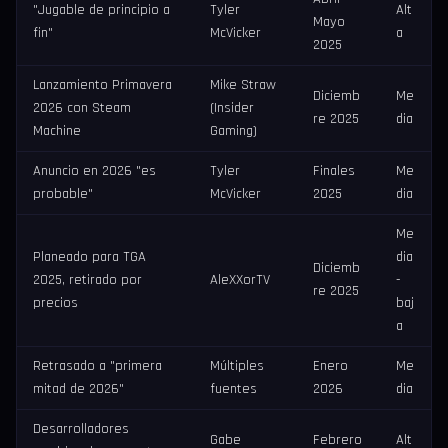
"Jugable de principio a
Tyler
Alt
Mayo
fin"
McVicker
a
2025
Lanzamiento Primavera
Mike Straw
Diciemb
Me
2026 con Steam
(Insider
re 2025
dia
Machine
Gaming)
Anuncio en 2026 "es
Tyler
Finales
Me
probable"
McVicker
2025
dia
Me
Planeado para TGA
dia
Diciemb
2025, retirado por
AleXXorTV
-
re 2025
precios
baj
a
Retrasado a "primera
Múltiples
Enero
Me
mitad de 2026"
fuentes
2026
dia
Desarrolladores
Gabe
Febrero
Alt