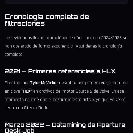
Cronología completa de
filtraciones
Las evidencias llevan acumulándose años, pero en 2024-2026 se
han acelerado de forma exponencial. Aquí tienes la cronología
completa:
2021 — Primeras referencias a HLX
El dataminer
Tyler McVicker
descubre por primera vez el nombre
en clave
"HLX"
en archivos del motor Source 2 de Valve. En ese
momento no cree que el desarrollo esté activo, ya que Valve se
centra en Steam Deck.
Marzo 2022 — Datamining de Aperture
Desk Job