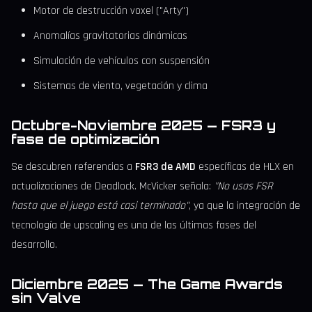
Motor de destrucción voxel ("Arty")
Anomalías gravitatorias dinámicas
Simulación de vehículos con suspensión
Sistemas de viento, vegetación y clima
Octubre-Noviembre 2025 — FSR3 y
fase de optimización
Se descubren referencias a
FSR3 de AMD
específicas de HLX en
actualizaciones de Deadlock. McVicker señala:
"No usas FSR
hasta que el juego está casi terminado"
, ya que la integración de
tecnología de upscaling es una de las últimas fases del
desarrollo.
Diciembre 2025 — The Game Awards
sin Valve