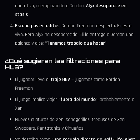
operativa, reemplazando a Gordon.
Alyx desaparece en
stasis
Escena post-créditos:
Gordon Freeman despierta. Eli está
vivo. Pero Alyx ha desaparecido. Eli le entrega a Gordon una
palanca y dice:
"Tenemos trabajo que hacer"
¿Qué sugieren las filtraciones para
HL3?
El jugador lleva el
traje HEV
— jugamos como Gordon
Freeman
El juego implica viajar
"fuera del mundo"
, probablemente a
Xen
Nuevas criaturas de Xen: Xenogorillas, Medusas de Xen,
Swoopers, Pentatanks y Cigüeñas
Se describe como
"una secuela directa de Half-Life: Alyx"