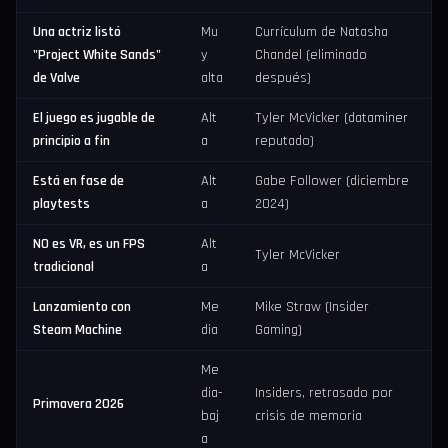
Una actriz listó
Mu
Currículum de Natasha
"Project White Sands"
y
Chandel (eliminado
de Valve
alta
después)
El juego es jugable de
Alt
Tyler McVicker (dataminer
principio a fin
a
reputado)
Está en fase de
Alt
Gabe Follower (diciembre
playtests
a
2024)
NO es VR, es un FPS
Alt
Tyler McVicker
tradicional
a
Lanzamiento con
Me
Mike Straw (Insider
Steam Machine
dia
Gaming)
Me
dia-
Insiders, retrasado por
Primavera 2026
baj
crisis de memoria
a