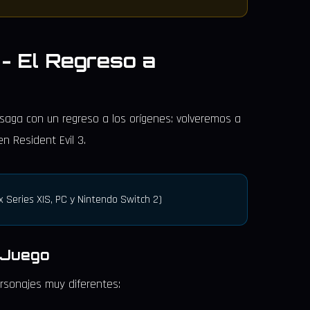
 - El Regreso a
a saga con un regreso a los orígenes: volveremos a
en Resident Evil 3.
 Series X|S, PC y Nintendo Switch 2)
e Juego
rsonajes muy diferentes: