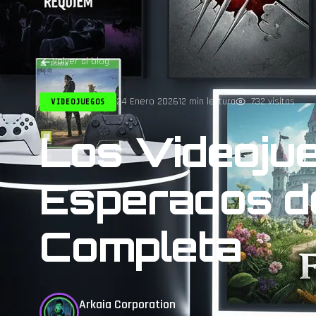
Volver al blog
24 Enero 2026
12 min lectura
732 visitas
VIDEOJUEGOS
Los Videoju
Esperados d
Completa
Arkaia Corporation