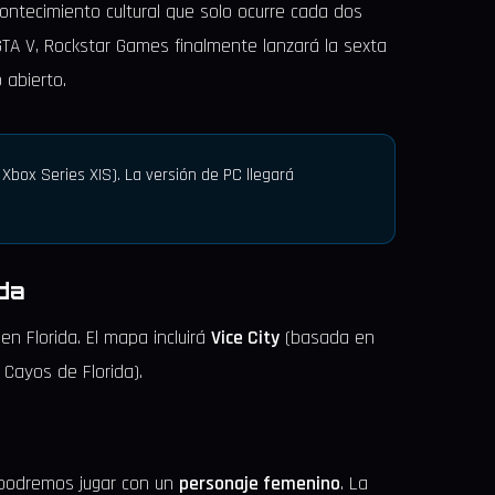
ontecimiento cultural que solo ocurre cada dos
A V, Rockstar Games finalmente lanzará la sexta
 abierto.
box Series X|S). La versión de PC llegará
da
 en Florida. El mapa incluirá
Vice City
(basada en
 Cayos de Florida).
l, podremos jugar con un
personaje femenino
. La