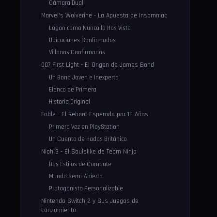
Cámara Dual
Marvel's Wolverine - La Apuesta de Insomniac
Logan como Nunca lo Has Visto
Ubicaciones Confirmadas
Villanos Confirmados
007 First Light - El Origen de James Bond
Un Bond Joven e Inexperto
Elenco de Primera
Historia Original
Fable - El Reboot Esperado por 16 Años
Primera Vez en PlayStation
Un Cuento de Hadas Británico
Nioh 3 - El Soulslike de Team Ninja
Dos Estilos de Combate
Mundo Semi-Abierto
Protagonista Personalizable
Nintendo Switch 2 y Sus Juegos de
Lanzamiento