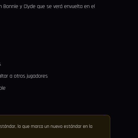
en Bonnie y Clyde que se verá envuelta en el
s
tar a otros jugadores
ble
estándar, lo que marca un nuevo estándar en la