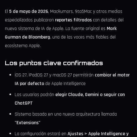
El
5 de mayo de 2026
, MacRumors, 9to5Mac y otros medios
especializados publicaron
reportes filtrados
con detalles del
nuevo sistema de IA de Apple. La fuente original es
Mark
Gurman de Bloomberg
, una de las voces más fiables del
ecosistema Apple.
Los puntos clave confirmados
iOS 27, iPadOS 27 y macOS 27 permitirán
cambiar el motor
IA por defecto
de Apple Intelligence
Los usuarios podrán
elegir Claude, Gemini o seguir con
ChatGPT
Sistema basado en una nueva arquitectura llamada
"Extensions"
La configuración estará en
Ajustes > Apple Intelligence y