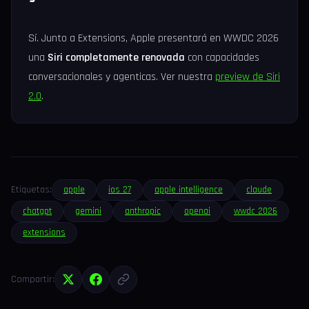
Sí. Junto a Extensions, Apple presentará en WWDC 2026
una
Siri completamente renovada
con capacidades
conversacionales y agenticas. Ver nuestra
preview de Siri
2.0
.
Etiquetas:
apple
ios 27
apple intelligence
claude
chatgpt
gemini
anthropic
openai
wwdc 2026
extensions
Compartir: