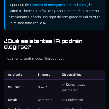
capacidad de
cambiar el navegador por defecto
(de
Safari a Chrome, Firefox, etc.). Apple no "abrió" el sistema,
simplemente añadió una capa de configuración del default.
Lo mismo hará con la IA.
¿Qué asistentes IA podrán
elegirse?
Inicialmente confirmados (filtraciones):
Asistente
Empresa
Disponibilidad
✅ Default actual
ChatGPT
OpenAI
(mantenido)
Claude
Anthropic
✅ Confirmado