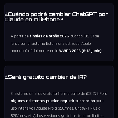
¿Cuándo podré cambiar ChatGPT por
Claude en mi iPhone?
A partir de
finales de otoño 2026
, cuando iOS 27 se
lance con el sistema Extensions activado. Apple
anunciará oficialmente en la
WWDC 2026 (8-12 junio)
.
¿Será gratuito cambiar de IA?
El sistema en sí es gratuito (forma parte de iOS 27). Pero
algunos asistentes pueden requerir suscripción
para
uso intensivo (Claude Pro a $20/mes, ChatGPT Plus a
$20/mes, etc.). Las versiones gratuitas tendrán límites.