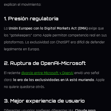
explican el movimiento:
1. Presión regulatoria
La
Unión Europea con la Digital Markets Act (DMA)
exige que
los "gatekeepers" como Apple permitan competencia real en sus
plataformas. La exclusividad con ChatGPT era difícil de defender
legalmente en Europa.
2. Ruptura de OpenAI-Microsoft
El reciente
divorcio entre Microsoft y OpenAI
envió una señal
clara:
la era de las exclusividades en IA está muriendo
. Apple
no quiere quedarse atrás.
3. Mejor experiencia de usuario
Diferentes usuarios prefieren diferentes IAs.
Claude para