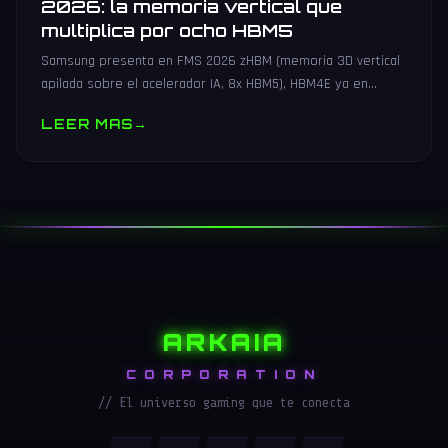
2026: la memoria vertical que
multiplica por ocho HBM5
Samsung presenta en FMS 2026 zHBM (memoria 3D vertical
apilada sobre el acelerador IA, 8x HBM5), HBM4E ya en
muestras y V10 BV-NAND con 400+ capas.
LEER MAS
→
ARKAIA
CORPORATION
// El universo gaming que te conecta