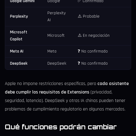
Google Gemini
Google
✅ Confirmado
Perplexity
Perplexity
⚠️ Probable
AI
Microsoft
Microsoft
⚠️ En negociación
Copilot
Meta AI
Meta
❓ No confirmado
DeepSeek
DeepSeek
❓ No confirmado
Apple no impone restricciones específicas, pero
cada asistente
debe cumplir los requisitos de Extensions
(privacidad,
seguridad, latencia). DeepSeek y otras IA chinas pueden tener
problemas de cumplimiento regulatorio en algunos mercados.
Qué funciones podrán cambiar