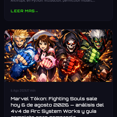
Anthropic en Python: instalación, permission modes,
subagentes, sesiones persistentes, cliente MCP y
LEER MAS
→
producción.
VIDEOJUEGOS
6 Ago 2026
17 min
Marvel Tōkon: Fighting Souls sale
hoy 6 de agosto 2026 — análisis del
4v4 de Arc System Works y guía