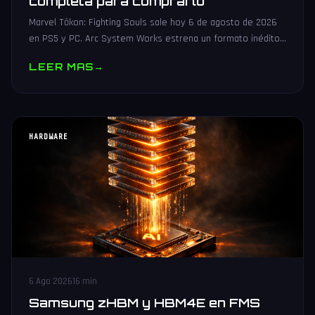
completa para comprarlo
Marvel Tōkon: Fighting Souls sale hoy 6 de agosto de 2026
en PS5 y PC. Arc System Works estrena un formato inédito
4v4 tag team con 20 personajes. Análisis y guía de compra.
LEER MAS
→
HARDWARE
6 Ago 2026
16 min
Samsung zHBM y HBM4E en FMS