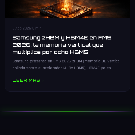
6 Ago 2026
16 min
Samsung zHBM y HBM4E en FMS
2026: la memoria vertical que
multiplica por ocho HBM5
Samsung presenta en FMS 2026 zHBM (memoria 3D vertical
apilada sobre el acelerador IA, 8x HBM5), HBM4E ya en
muestras y V10 BV-NAND con 400+ capas.
LEER MAS
→