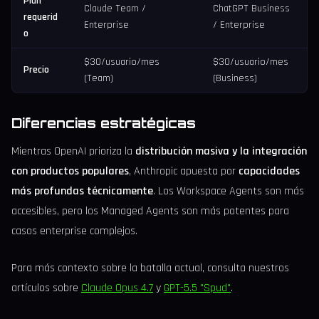
Plan
Claude Team /
ChatGPT Business
requerid
Enterprise
/ Enterprise
o
$30/usuario/mes
$30/usuario/mes
Precio
(Team)
(Business)
Diferencias estratégicas
Mientras OpenAI prioriza la
distribución masiva y la integración
con productos populares
, Anthropic apuesta por
capacidades
más profundas técnicamente
. Los Workspace Agents son más
accesibles, pero los Managed Agents son más potentes para
casos enterprise complejos.
Para más contexto sobre la batalla actual, consulta nuestros
artículos sobre
Claude Opus 4.7
y
GPT-5.5 "Spud"
.