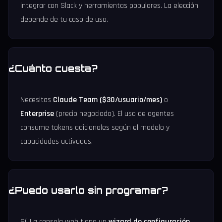
integrar con Slack y herramientas populares. La elección
depende de tu caso de uso.
¿Cuánto cuesta?
Necesitas
Claude Team ($30/usuario/mes)
o
Enterprise
(precio negociado). El uso de agentes
consume tokens adicionales según el modelo y
capacidades activadas.
¿Puedo usarlo sin programar?
Sí. La consola web tiene un
wizard de configuración