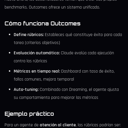
benchmarks. Outcomes ofrece un sistema unificado.
Cómo funciona Outcomes
Define rúbricas:
Estableces qué constituye éxito para cada
tarea (criterios objetivos)
Evaluación automática:
Claude evalúa cada ejecución
contra las rúbricas
Métricas en tiempo real:
Dashboard con tasa de éxito,
fallos comunes, mejora temporal
Auto-tuning:
Combinado con Dreaming, el agente ajusta
su comportamiento para mejorar las métricas
Ejemplo práctico
Para un agente de
atención al cliente
, las rúbricas podrían ser: