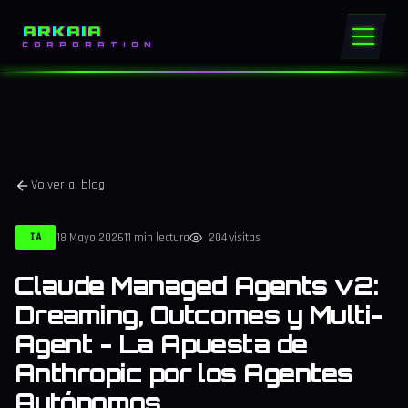
ARKAIA
CORPORATION
Volver al blog
18 Mayo 2026
11 min lectura
204 visitas
IA
Claude Managed Agents v2:
Dreaming, Outcomes y Multi-
Agent - La Apuesta de
Anthropic por los Agentes
Autónomos