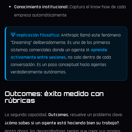
Conocimiento institucional:
Captura el know-how de cada
empresa automáticamente
💡 Implicación filosófica:
Anthropic llamó este fenómeno
"Dreaming" deliberadamente. Es uno de los primeros
sistemas comerciales donde un agente IA
aprende
activamente entre sesiones
, no solo dentro de cada
conversación. Es un paso conceptual hacia agentes
verdaderamente autónomos.
Outcomes: éxito medido con
rúbricas
La segunda capacidad,
Outcomes
, resuelve un problema clave:
¿cómo sabes si un agente está haciendo bien su trabajo?
.
Hasta ahora, los desarrolladores tenían que crear sus propios