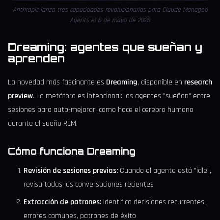
Anthropic lanza tres capacidades revolucionarias para Claude Managed
Agents el 6 de mayo de 2026
Dreaming: agentes que sueñan y
aprenden
La novedad más fascinante es
Dreaming
, disponible en
research
preview
. La metáfora es intencional: los agentes "sueñan" entre
sesiones para auto-mejorar, como hace el cerebro humano
durante el sueño REM.
Cómo funciona Dreaming
Revisión de sesiones previas:
Cuando el agente está "idle",
revisa todas las conversaciones recientes
Extracción de patrones:
Identifica decisiones recurrentes,
errores comunes, patrones de éxito