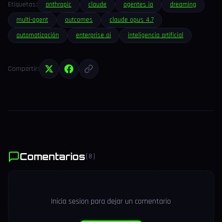
Etiquetas:
anthropic
claude
agentes ia
dreaming
multi-agent
outcomes
claude opus 4.7
automatización
enterprise ai
inteligencia artificial
Compartir:
Comentarios
(0)
Inicia sesion para dejar un comentario