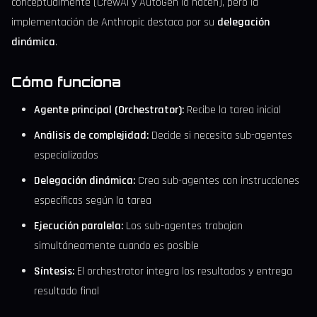
conceptualmente (CrewAI y AutoGen lo hacen), pero la
implementación de Anthropic destaca por su
delegación
dinámica
.
Cómo funciona
Agente principal (Orchestrator):
Recibe la tarea inicial
Análisis de complejidad:
Decide si necesita sub-agentes
especializados
Delegación dinámica:
Crea sub-agentes con instrucciones
específicas según la tarea
Ejecución paralela:
Los sub-agentes trabajan
simultáneamente cuando es posible
Síntesis:
El orchestrator integra los resultados y entrega
resultado final