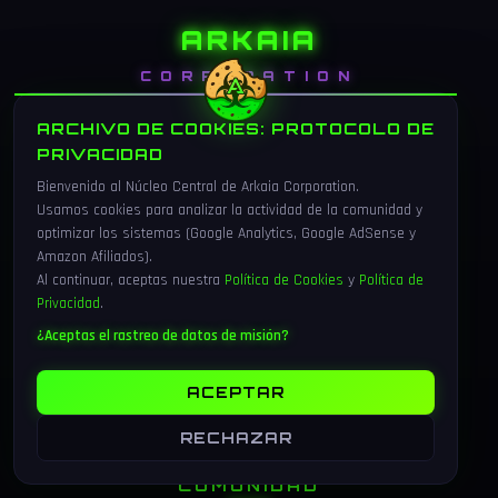
ARKAIA
CORPORATION
// El universo gaming que te conecta
ARCHIVO DE COOKIES: PROTOCOLO DE
PRIVACIDAD
Bienvenido al Núcleo Central de Arkaia Corporation.
Usamos cookies para analizar la actividad de la comunidad y
optimizar los sistemas (Google Analytics, Google AdSense y
Amazon Afiliados).
EXPLORAR
Al continuar, aceptas nuestra
Política de Cookies
y
Política de
Privacidad
.
Inicio
¿Aceptas el rastreo de datos de misión?
Blog
Sorteos
ACEPTAR
RECHAZAR
COMUNIDAD