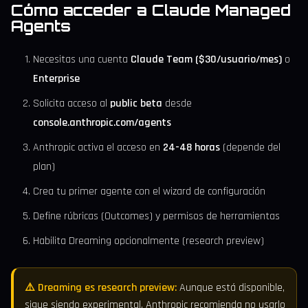
Cómo acceder a Claude Managed
Agents
Necesitas una cuenta
Claude Team ($30/usuario/mes)
o
Enterprise
Solicita acceso al
public beta
desde
console.anthropic.com/agents
Anthropic activa el acceso en
24-48 horas
(depende del
plan)
Crea tu primer agente con el wizard de configuración
Define rúbricas (Outcomes) y permisos de herramientas
Habilita Dreaming opcionalmente (research preview)
⚠️ Dreaming es research preview:
Aunque está disponible,
sigue siendo experimental. Anthropic recomienda no usarlo