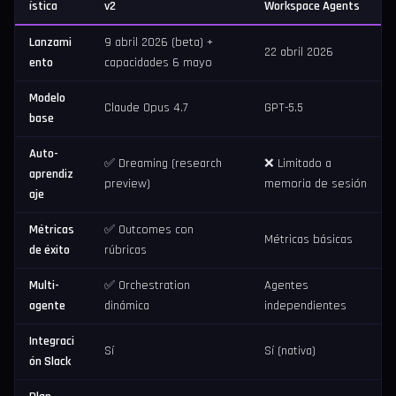
ística
v2
Workspace Agents
Lanzami
9 abril 2026 (beta) +
22 abril 2026
ento
capacidades 6 mayo
Modelo
Claude Opus 4.7
GPT-5.5
base
Auto-
✅ Dreaming (research
❌ Limitado a
aprendiz
preview)
memoria de sesión
aje
Métricas
✅ Outcomes con
Métricas básicas
de éxito
rúbricas
Multi-
✅ Orchestration
Agentes
agente
dinámica
independientes
Integraci
Sí
Sí (nativa)
ón Slack