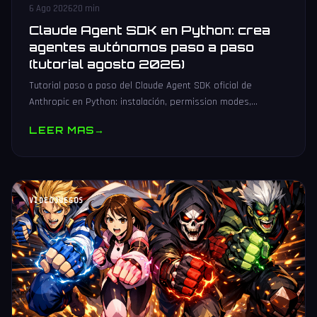
6 Ago 2026
20 min
Claude Agent SDK en Python: crea
agentes autónomos paso a paso
(tutorial agosto 2026)
Tutorial paso a paso del Claude Agent SDK oficial de
Anthropic en Python: instalación, permission modes,
subagentes, sesiones persistentes, cliente MCP y
LEER MAS
→
producción.
VIDEOJUEGOS