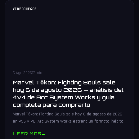
VIDEOJUEGOS
6 Ago 2026
17 min
Marvel Tōkon: Fighting Souls sale
hoy 6 de agosto 2026 — análisis del
4v4 de Arc System Works y guía
completa para comprarlo
Marvel Tōkon: Fighting Souls sale hoy 6 de agosto de 2026
en PS5 y PC. Arc System Works estrena un formato inédito
4v4 tag team con 20 personajes. Análisis y guía de compra.
LEER MAS
→