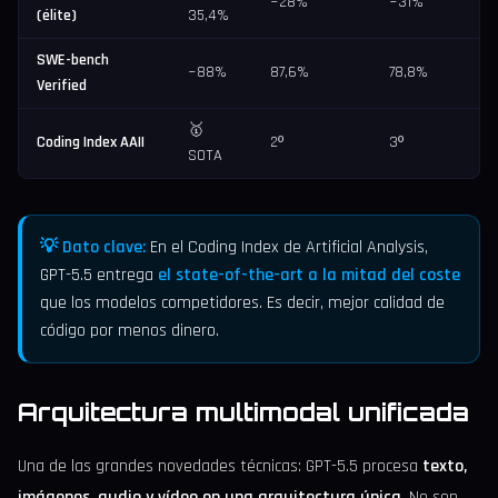
~28%
~31%
(élite)
35,4%
SWE-bench
~88%
87,6%
78,8%
Verified
🥇
Coding Index AAII
2º
3º
SOTA
💡 Dato clave:
En el Coding Index de Artificial Analysis,
GPT-5.5 entrega
el state-of-the-art a la mitad del coste
que los modelos competidores. Es decir, mejor calidad de
código por menos dinero.
Arquitectura multimodal unificada
Una de las grandes novedades técnicas: GPT-5.5 procesa
texto,
imágenes, audio y vídeo en una arquitectura única
. No son