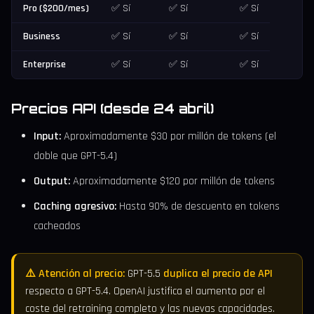
Pro ($200/mes)
✅ Sí
✅ Sí
✅ Sí
Business
✅ Sí
✅ Sí
✅ Sí
Enterprise
✅ Sí
✅ Sí
✅ Sí
Precios API (desde 24 abril)
Input:
Aproximadamente $30 por millón de tokens (el
doble que GPT-5.4)
Output:
Aproximadamente $120 por millón de tokens
Caching agresivo:
Hasta 90% de descuento en tokens
cacheados
⚠️ Atención al precio:
GPT-5.5
duplica el precio de API
respecto a GPT-5.4. OpenAI justifica el aumento por el
coste del retraining completo y las nuevas capacidades.