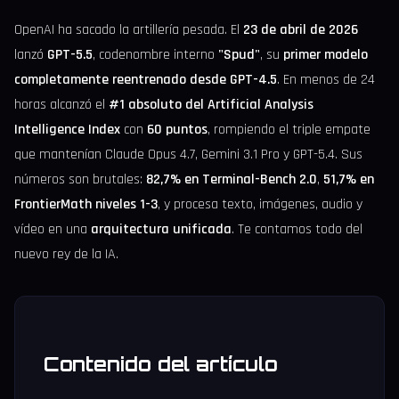
OpenAI ha sacado la artillería pesada. El
23 de abril de 2026
lanzó
GPT-5.5
, codenombre interno
"Spud"
, su
primer modelo
completamente reentrenado desde GPT-4.5
. En menos de 24
horas alcanzó el
#1 absoluto del Artificial Analysis
Intelligence Index
con
60 puntos
, rompiendo el triple empate
que mantenían Claude Opus 4.7, Gemini 3.1 Pro y GPT-5.4. Sus
números son brutales:
82,7% en Terminal-Bench 2.0
,
51,7% en
FrontierMath niveles 1-3
, y procesa texto, imágenes, audio y
vídeo en una
arquitectura unificada
. Te contamos todo del
nuevo rey de la IA.
Contenido del artículo