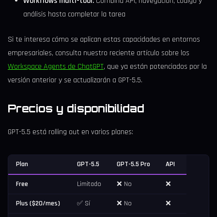
Workflows multi-tool:
Combina API, navegación, código y
análisis hasta completar la tarea
Si te interesa cómo se aplican estas capacidades en entornos
empresariales, consulta nuestro reciente artículo sobre los
Workspace Agents de ChatGPT
, que ya están potenciados por la
versión anterior y se actualizarán a GPT-5.5.
Precios y disponibilidad
GPT-5.5 está rolling out en varios planes:
Plan
GPT-5.5
GPT-5.5 Pro
API
Free
Limitado
❌ No
❌
Plus ($20/mes)
✅ Sí
❌ No
❌