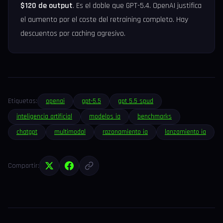
$120 de output
. Es el doble que GPT-5.4. OpenAI justifica
el aumento por el coste del retraining completo. Hay
descuentos por caching agresivo.
Etiquetas:
openai
gpt-5.5
gpt 5.5 spud
inteligencia artificial
modelos ia
benchmarks
chatgpt
multimodal
razonamiento ia
lanzamiento ia
Compartir: