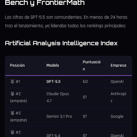
Bench y FrontierMath
Las cifras de GPT-5.5 son contundentes. En menos de 24 horas
tras el lanzamiento, ya lideraba todos los rankings principales:
Artificial Analysis Intelligence Index
Puntuació
Posición
Modelo
Empresa
n
🥇 #1
GPT-5.5
60
OpenAI
🥈 #2
Claude Opus
Anthropi
57
(empate)
4.7
c
🥈 #2
Gemini 3.1 Pro
57
Google
(empate)
🥈 #2
GPT-5.4
57
OpenAI