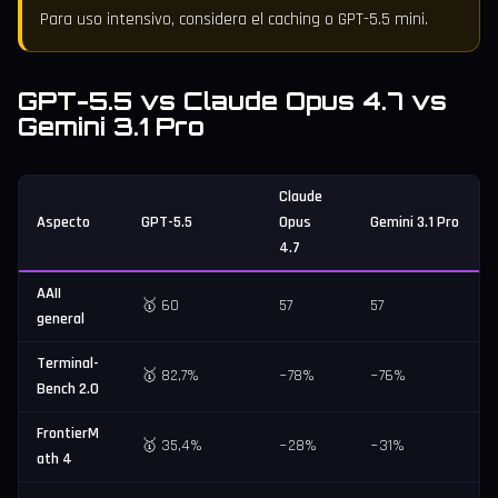
Para uso intensivo, considera el caching o GPT-5.5 mini.
GPT-5.5 vs Claude Opus 4.7 vs
Gemini 3.1 Pro
Claude
Aspecto
GPT-5.5
Opus
Gemini 3.1 Pro
4.7
AAII
🥇 60
57
57
general
Terminal-
🥇 82,7%
~78%
~76%
Bench 2.0
FrontierM
🥇 35,4%
~28%
~31%
ath 4