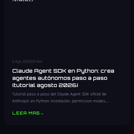
TUTORIALES
6 Ago 2026
20 min
Claude Agent SDK en Python: crea
agentes autónomos paso a paso
(tutorial agosto 2026)
Tutorial paso a paso del Claude Agent SDK oficial de
Anthropic en Python: instalación, permission modes,
subagentes, sesiones persistentes, cliente MCP y
LEER MAS
→
producción.