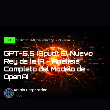
28 Abril 2026
11 min lectura
299 visitas
IA
GPT-5.5 (Spud): El Nuevo
Rey de la IA - Análisis
Completo del Modelo de
OpenAI
Arkaia Corporation
Editor