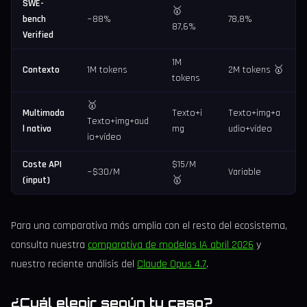
SWE-
🥇
bench
~88%
78,8%
87,6%
Verified
1M
Contexto
1M tokens
2M tokens 🥇
tokens
🥇
Multimoda
Texto+i
Texto+img+a
Texto+img+aud
l nativo
mg
udio+vídeo
io+vídeo
Coste API
$15/M
~$30/M
Variable
(input)
🥇
Para una comparativa más amplia con el resto del ecosistema,
consulta nuestra
comparativa de modelos IA abril 2026
y
nuestro reciente análisis del
Claude Opus 4.7
.
¿Cuál elegir según tu caso?