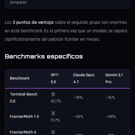
(empate)
Los
3 puntos de ventaja
sobre el segundo grupo son enormes
en este benchmark. Es la primera vez que un modelo se separa
significativamente del pelotón frontier en meses.
Benchmarks específicos
GPT-
Claude Opus
Gemini 3.1
Benchmark
5.5
4.7
Pro
Terminal-Bench
🥇
~78%
~76%
2.0
82,7%
🥇
FrontierMath 1-3
~45%
~48%
51,7%
FrontierMath 4
🥇