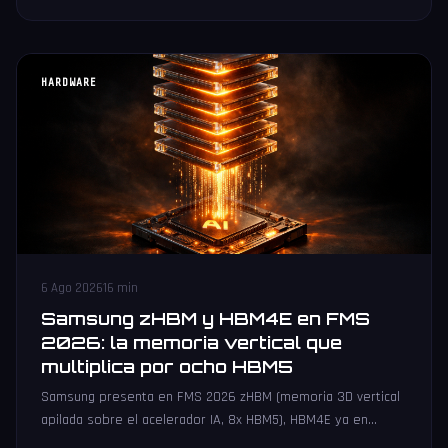
HARDWARE
6 Ago 2026
16 min
Samsung zHBM y HBM4E en FMS
2026: la memoria vertical que
multiplica por ocho HBM5
Samsung presenta en FMS 2026 zHBM (memoria 3D vertical
apilada sobre el acelerador IA, 8x HBM5), HBM4E ya en
muestras y V10 BV-NAND con 400+ capas.