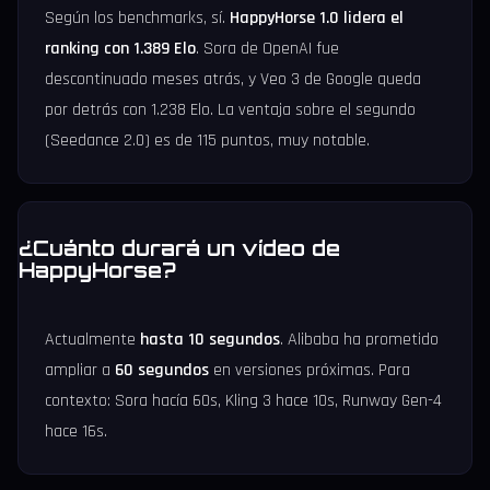
Según los benchmarks, sí.
HappyHorse 1.0 lidera el
ranking con 1.389 Elo
. Sora de OpenAI fue
descontinuado meses atrás, y Veo 3 de Google queda
por detrás con 1.238 Elo. La ventaja sobre el segundo
(Seedance 2.0) es de 115 puntos, muy notable.
¿Cuánto durará un vídeo de
HappyHorse?
Actualmente
hasta 10 segundos
. Alibaba ha prometido
ampliar a
60 segundos
en versiones próximas. Para
contexto: Sora hacía 60s, Kling 3 hace 10s, Runway Gen-4
hace 16s.