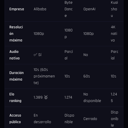
Byte
Kuai
Empresa
Alibaba
Danc
OpenAI
sho
e
u
Resoluci
4K
1080
ón
1080p
1080p
nati
p
máxima
vo
Audio
Parci
Parc
✅ Sí
No
nativo
al
ial
10s (60s
Duración
próximamen
10s
60s
10s
máxima
te)
Elo
No
1.24
1.389 🥇
1.274
ranking
disponible
5
Disp
Acceso
En
Dispo
Cerrado
onib
público
desarrollo
nible
le