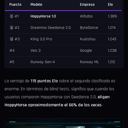
Puesto
Modelo
Empresa
Elo
🥇 #1
HappyHorse 1.0
Alibaba
1.389
🥈 #2
Dreamina Seedance 2.0
ByteDance
1.274
🥉 #3
Kling 3.0 Pro
Kuaishou
1.245
#4
Veo 3
Google
1.238
#5
Runway Gen-4
Runway ML
1.212
La ventaja de
115 puntos Elo
sobre el segundo clasificado es
enorme. En términos de blind tests, significa que cuando los
usuarios comparan HappyHorse con Seedance 2.0,
eligen
HappyHorse aproximadamente el 66% de las veces
.