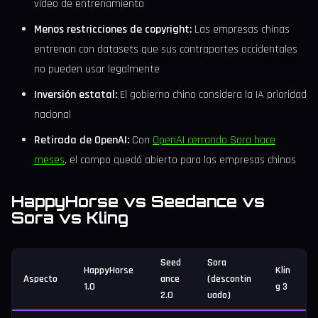
vídeo de entrenamiento
Menos restricciones de copyright:
Las empresas chinas
entrenan con datasets que sus contrapartes occidentales
no pueden usar legalmente
Inversión estatal:
El gobierno chino considera la IA prioridad
nacional
Retirada de OpenAI:
Con
OpenAI cerrando Sora hace
meses
, el campo quedó abierto para las empresas chinas
HappyHorse vs Seedance vs
Sora vs Kling
Seed
Sora
HappyHorse
Klin
Aspecto
ance
(descontin
1.0
g 3
2.0
uado)