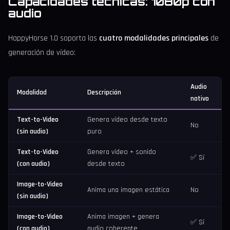
Capacidades técnicas: 1080p con
audio
HappyHorse 1.0 soporta las
cuatro modalidades principales
de
generación de vídeo:
Audio
Modalidad
Descripción
nativo
Text-to-Video
Genera vídeo desde texto
No
(sin audio)
puro
Text-to-Video
Genera vídeo + sonido
✅ Sí
(con audio)
desde texto
Image-to-Video
Anima una imagen estática
No
(sin audio)
Image-to-Video
Anima imagen + genera
✅ Sí
(con audio)
audio coherente