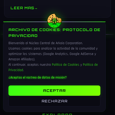
muestras y V10 BV-NAND con 400+ capas.
LEER MAS
→
ARCHIVO DE COOKIES: PROTOCOLO DE
PRIVACIDAD
Bienvenido al Núcleo Central de Arkaia Corporation.
Usamos cookies para analizar la actividad de la comunidad y
optimizar los sistemas (Google Analytics, Google AdSense y
Amazon Afiliados).
ARKAIA
Al continuar, aceptas nuestra
Política de Cookies
y
Política de
Privacidad
.
CORPORATION
¿Aceptas el rastreo de datos de misión?
// El universo gaming que te conecta
ACEPTAR
RECHAZAR
EXPLORAR