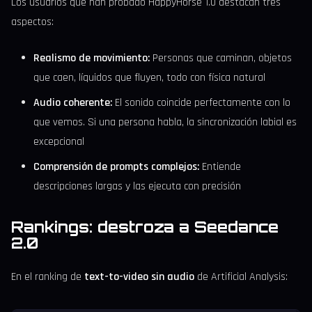
Los usuarios que han probado HappyHorse 1.0 destacan tres
aspectos:
Realismo de movimiento:
Personas que caminan, objetos
que caen, líquidos que fluyen, todo con física natural
Audio coherente:
El sonido coincide perfectamente con lo
que vemos. Si una persona habla, la sincronización labial es
excepcional
Comprensión de prompts complejos:
Entiende
descripciones largas y las ejecuta con precisión
Rankings: destroza a Seedance
2.0
En el ranking de
text-to-video sin audio
de Artificial Analysis: