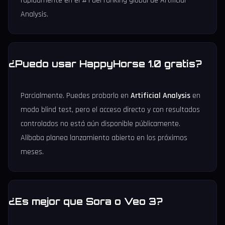
rápidamente en el #1 del ranking global de Artificial
Analysis.
¿Puedo usar HappyHorse 1.0 gratis?
Parcialmente. Puedes probarlo en
Artificial Analysis
en
modo blind test, pero el acceso directo y con resultados
controlados no está aún disponible públicamente.
Alibaba planea lanzamiento abierto en los próximos
meses.
¿Es mejor que Sora o Veo 3?