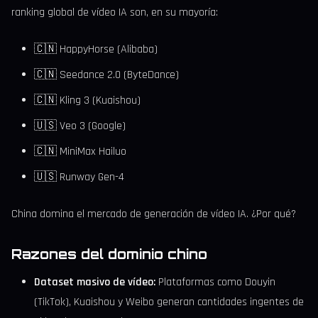
ranking global de vídeo IA son, en su mayoría:
🇨🇳 HappyHorse (Alibaba)
🇨🇳 Seedance 2.0 (ByteDance)
🇨🇳 Kling 3 (Kuaishou)
🇺🇸 Veo 3 (Google)
🇨🇳 MiniMax Hailuo
🇺🇸 Runway Gen-4
China domina el mercado de generación de vídeo IA. ¿Por qué?
Razones del dominio chino
Dataset masivo de vídeo:
Plataformas como Douyin
(TikTok), Kuaishou y Weibo generan cantidades ingentes de