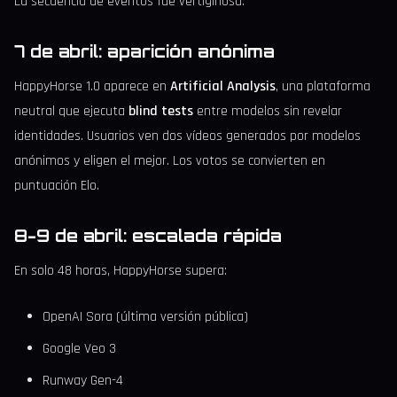
La secuencia de eventos fue vertiginosa:
7 de abril: aparición anónima
HappyHorse 1.0 aparece en
Artificial Analysis
, una plataforma
neutral que ejecuta
blind tests
entre modelos sin revelar
identidades. Usuarios ven dos vídeos generados por modelos
anónimos y eligen el mejor. Los votos se convierten en
puntuación Elo.
8-9 de abril: escalada rápida
En solo 48 horas, HappyHorse supera:
OpenAI Sora (última versión pública)
Google Veo 3
Runway Gen-4