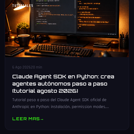
TUTORIALES
6 Ago 2026
20 min
Claude Agent SDK en Python: crea
agentes autónomos paso a paso
(tutorial agosto 2026)
Tutorial paso a paso del Claude Agent SDK oficial de
Anthropic en Python: instalación, permission modes,
subagentes, sesiones persistentes, cliente MCP y
LEER MAS
→
producción.