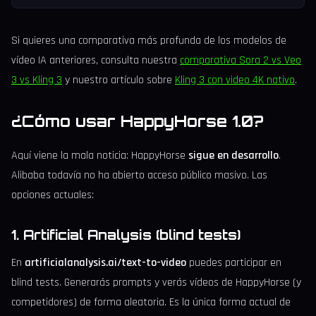
Si quieres una comparativa más profunda de los modelos de
vídeo IA anteriores, consulta nuestra
comparativa Sora 2 vs Veo
3 vs Kling 3
y nuestro artículo sobre
Kling 3 con video 4K nativo
.
¿Cómo usar HappyHorse 1.0?
Aquí viene la mala noticia: HappyHorse
sigue en desarrollo
.
Alibaba todavía no ha abierto acceso público masivo. Las
opciones actuales:
1. Artificial Analysis (blind tests)
En
artificialanalysis.ai/text-to-video
puedes participar en
blind tests. Generarás prompts y verás vídeos de HappyHorse (y
competidores) de forma aleatoria. Es la única forma actual de