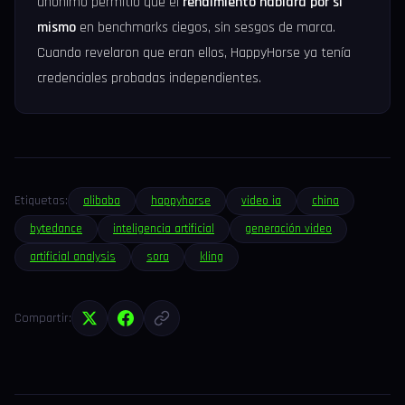
anónimo permitió que el
rendimiento hablara por sí
mismo
en benchmarks ciegos, sin sesgos de marca.
Cuando revelaron que eran ellos, HappyHorse ya tenía
credenciales probadas independientes.
Etiquetas:
alibaba
happyhorse
video ia
china
bytedance
inteligencia artificial
generación video
artificial analysis
sora
kling
Compartir: