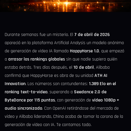
Durante semanas fue un misterio. El
7 de abril de 2026
apareció en la plataforma Artificial Analysis un modelo anónimo
de generación de video IA llamado
HappyHorse 1.0
, que empezó
a
arrasar los rankings globales
sin que nadie supiera quién
estaba detrás. Tres días después, el
10 de abril
, Alibaba
confirmó que HappyHorse es obra de su unidad
ATH AI
Innovation
. Los números son contundentes:
1.389 Elo en el
ranking text-to-video
, superando a
Seedance 2.0 de
ByteDance por 115 puntos
, con generación de
vídeo 1080p +
audio sincronizado
. Con OpenAI retirándose del mercado de
vídeo y Alibaba liderando, China acaba de tomar la corona de la
generación de vídeo con IA. Te contamos todo.