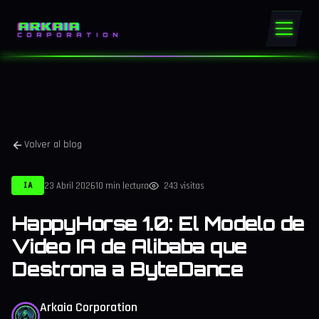
ARKAIA
CORPORATION
Volver al blog
23 Abril 2026
10 min lectura
243 visitas
IA
HappyHorse 1.0: El Modelo de
Video IA de Alibaba que
Destrona a ByteDance
Arkaia Corporation