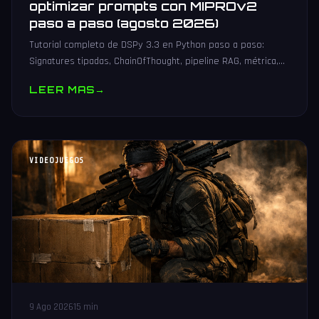
optimizar prompts con MIPROv2
paso a paso (agosto 2026)
Tutorial completo de DSPy 3.3 en Python paso a paso:
Signatures tipadas, ChainOfThought, pipeline RAG, métrica,
optimización con MIPROv2 y despliegue en FastAPI.
LEER MAS
→
VIDEOJUEGOS
9 Ago 2026
15 min