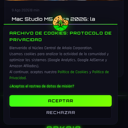
9 Ago 2026
18 min
Mac Studio M5 Ultra 2026: la
workstation IA definitiva para
desarrolladores (review +
ARCHIVO DE COOKIES: PROTOCOLO DE
comparativa RTX 5090)
PRIVACIDAD
Bienvenido al Núcleo Central de Arkaia Corporation.
Análisis a fondo del Mac Studio M5 Ultra 2026: specs,
Usamos cookies para analizar la actividad de la comunidad y
benchmarks IA con Llama 4 y Deepseek V4, comparativa con
optimizar los sistemas (Google Analytics, Google AdSense y
RTX 5090 y configuraciones recomendadas para desarrollo
Amazon Afiliados).
LEER MAS
→
IA local.
Al continuar, aceptas nuestra
Política de Cookies
y
Política de
Privacidad
.
¿Aceptas el rastreo de datos de misión?
ACEPTAR
RECHAZAR