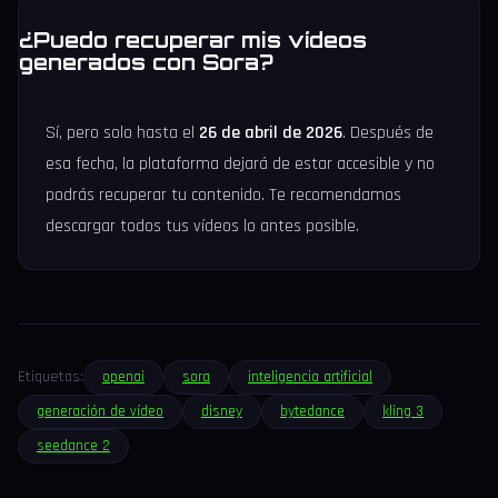
¿Puedo recuperar mis vídeos
generados con Sora?
Sí, pero solo hasta el
26 de abril de 2026
. Después de
esa fecha, la plataforma dejará de estar accesible y no
podrás recuperar tu contenido. Te recomendamos
descargar todos tus vídeos lo antes posible.
Etiquetas:
openai
sora
inteligencia artificial
generación de vídeo
disney
bytedance
kling 3
seedance 2