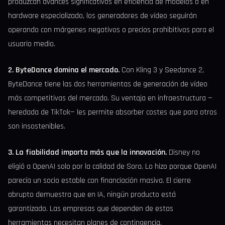
produzcan avances significativos en eficiencia de modelos o en
hardware especializado, los generadores de vídeo seguirán
operando con márgenes negativos o precios prohibitivos para el
usuario medio.
2. ByteDance domina el mercado.
Con Kling 3 y Seedance 2,
ByteDance tiene las dos herramientas de generación de vídeo
más competitivas del mercado. Su ventaja en infraestructura —
heredada de TikTok— les permite absorber costes que para otros
son insostenibles.
3. La fiabilidad importa más que la innovación.
Disney no
eligió a OpenAI solo por la calidad de Sora. Lo hizo porque OpenAI
parecía un socio estable con financiación masiva. El cierre
abrupto demuestra que en IA, ningún producto está
garantizado. Las empresas que dependen de estas
herramientas necesitan planes de contingencia.