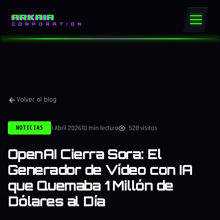
ARKAIA
CORPORATION
Volver al blog
1 Abril 2026
10 min lectura
528 visitas
NOTICIAS
OpenAI Cierra Sora: El
Generador de Vídeo con IA
que Quemaba 1 Millón de
Dólares al Día