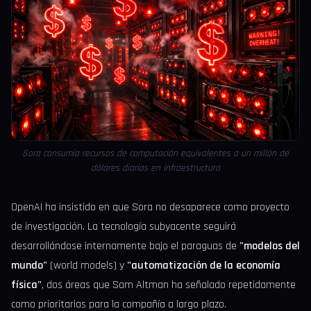
Sora consumía recursos de computación equivalentes a un millón de
dólares diarios en infraestructura
OpenAI ha insistido en que Sora no desaparece como proyecto
de investigación. La tecnología subyacente seguirá
desarrollándose internamente bajo el paraguas de
"modelos del
mundo"
(world models) y
"automatización de la economía
física"
, dos áreas que Sam Altman ha señalado repetidamente
como prioritarias para la compañía a largo plazo.