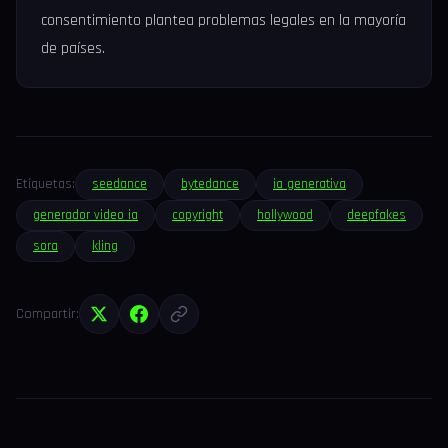
consentimiento plantea problemas legales en la mayoría
de países.
Etiquetas:
seedance
bytedance
ia generativa
generador video ia
copyright
hollywood
deepfakes
sora
kling
Compartir: