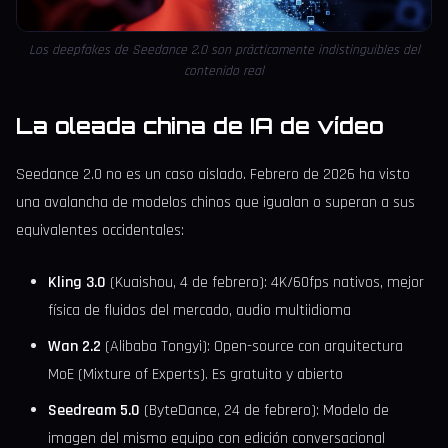
Los deepfakes de Seedance 2.0 son prácticamente indistinguibles del
contenido real
La oleada china de IA de vídeo
Seedance 2.0 no es un caso aislado. Febrero de 2026 ha visto
una avalancha de modelos chinos que igualan o superan a sus
equivalentes occidentales:
Kling 3.0
(Kuaishou, 4 de febrero): 4K/60fps nativos, mejor
física de fluidos del mercado, audio multiidioma
Wan 2.2
(Alibaba Tongyi): Open-source con arquitectura
MoE (Mixture of Experts). Es gratuito y abierto
Seedream 5.0
(ByteDance, 24 de febrero): Modelo de
imagen del mismo equipo con edición conversacional