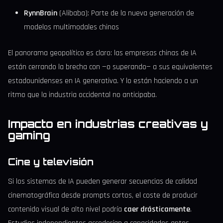
RynnBrain
(Alibaba): Parte de la nueva generación de
modelos multimodales chinos
El panorama geopolítico es claro: las empresas chinas de IA
están cerrando la brecha con —o superando— a sus equivalentes
estadounidenses en IA generativa. Y lo están haciendo a un
ritmo que la industria occidental no anticipaba.
Impacto en industrias creativas y
gaming
Cine y televisión
Si los sistemas de IA pueden generar secuencias de calidad
cinematográfica desde prompts cortos, el coste de producir
contenido visual de alto nivel podría
caer drásticamente
.