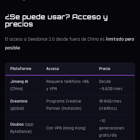
¿Se puede usar? Acceso y
precios
El acceso a Seedance 2.0 desde fuera de China es
limitado pero
posible
:
Plataforma
Acceso
Precio
Jimeng AI
Requiere teléfono +86
Desde
(China)
y VPN
~9,60$/mes
Dreamina
Programa Creative
18-84$/mes
(global)
Partner (invitación)
(créditos)
~10
Doubao
(app
Con VPN (Hong Kong)
generaciones
ByteDance)
gratis/día