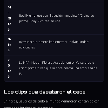
14
-
Netflix amenaza con "litigación inmediata" (3 días de
15
plazo). Sony Pictures se une
fe
b
16
ByteDance promete implementar "salvaguardas"
fe
adicionales
b
2
La MPA (Motion Picture Association) envía su propia
0
carta: primera vez que lo hace contra una empresa de
fe
IA
b
Los clips que desataron el caos
En horas, usuarios de todo el mundo generaron contenido con