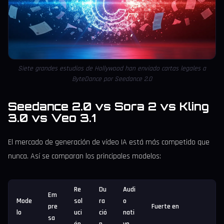
Siete grandes estudios de Hollywood han enviado cartas legales a
ByteDance por Seedance 2.0
Seedance 2.0 vs Sora 2 vs Kling
3.0 vs Veo 3.1
El mercado de generación de vídeo IA está más competido que
nunca. Así se comparan los principales modelos:
Re
Du
Audi
Em
Mode
sol
ra
o
pre
Fuerte en
lo
uci
ció
nati
sa
ón
n
vo