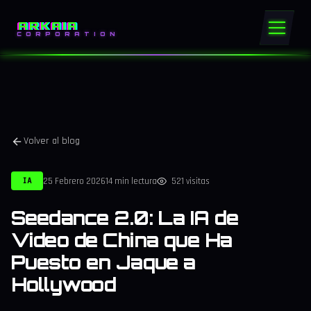
ARKAIA
CORPORATION
Volver al blog
25 Febrero 2026
14 min lectura
521 visitas
IA
Seedance 2.0: La IA de
Video de China que Ha
Puesto en Jaque a
Hollywood