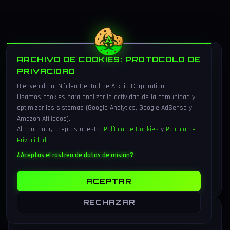
SOBRE EL AUTOR
ARCHIVO DE COOKIES: PROTOCOLO DE
PRIVACIDAD
Bienvenido al Núcleo Central de Arkaia Corporation.
Usamos cookies para analizar la actividad de la comunidad y
optimizar los sistemas (Google Analytics, Google AdSense y
Amazon Afiliados).
Al continuar, aceptas nuestra
Política de Cookies
y
Política de
ARKAIA CORPORATION
Privacidad
.
Editor
¿Aceptas el rastreo de datos de misión?
Creando contenido de calidad para la comunidad de Arkaia.
ACEPTAR
RECHAZAR
ARTICULOS RELACIONADOS