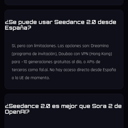
¿Se puede usar Seedance 2.0 desde
España?
Sí, pero con limitaciones. Las opciones son: Dreamina
(programa de invitación), Doubao con VPN (Hong Kong)
para ~10 generaciones gratuitas al día, o APIs de
terceros como fal.ai. No hay acceso directo desde España
o la UE de momento.
¿Seedance 2.0 es mejor que Sora 2 de
OpenAI?