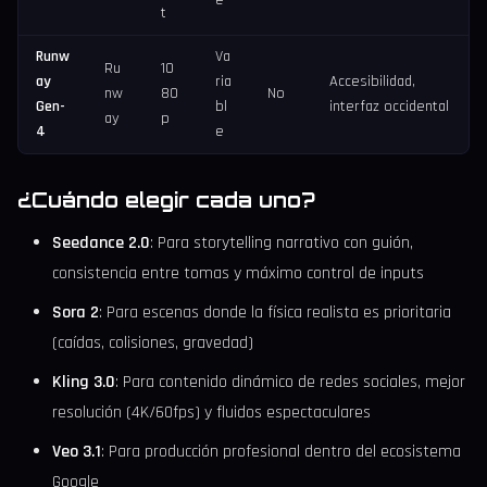
t
Runw
Va
Ru
10
ay
ria
Accesibilidad,
nw
80
No
Gen-
bl
interfaz occidental
ay
p
4
e
¿Cuándo elegir cada uno?
Seedance 2.0
: Para storytelling narrativo con guión,
consistencia entre tomas y máximo control de inputs
Sora 2
: Para escenas donde la física realista es prioritaria
(caídas, colisiones, gravedad)
Kling 3.0
: Para contenido dinámico de redes sociales, mejor
resolución (4K/60fps) y fluidos espectaculares
Veo 3.1
: Para producción profesional dentro del ecosistema
Google