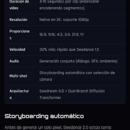
Duración de
4-15 segundos por clip (extensible
vídeo
encadenando segmentos)
Resolución
Nativa en 2K, soporte 1080p
Proporcione
16:9, 9:16, 4:3, 3:4, 21:9, 1:1
s
Velocidad
30% más rápido que Seedance 1.5
Audio
Generación conjunta (diálogo, SFX, ambiente)
Storyboarding automático con selección de
Multi-shot
cámara
Arquitectur
Seedream 5.0 + Dual-Branch Diffusion
a
Transformer
Storyboarding automático
Antes de generar un solo píxel, Seedance 2.0 actúa como