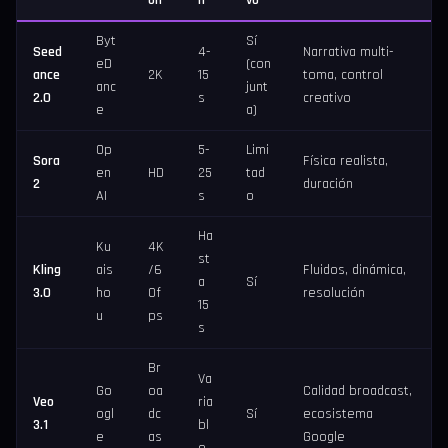
Byt
Sí
Seed
4-
Narrativa multi-
eD
(con
ance
2K
15
toma, control
anc
junt
2.0
s
creativo
e
a)
Op
5-
Limi
Sora
Física realista,
en
HD
25
tad
2
duración
AI
s
o
Ha
Ku
4K
st
Kling
ais
/6
Fluidos, dinámica,
a
Sí
3.0
ho
0f
resolución
15
u
ps
s
Br
Va
Go
oa
Calidad broadcast,
Veo
ria
ogl
dc
Sí
ecosistema
3.1
bl
e
as
Google
e