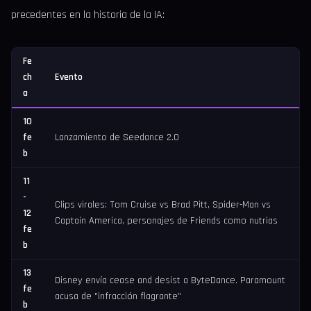
precedentes en la historia de la IA:
Fe
ch
Evento
a
10
fe
Lanzamiento de Seedance 2.0
b
11
-
Clips virales: Tom Cruise vs Brad Pitt, Spider-Man vs
12
Captain America, personajes de Friends como nutrias
fe
b
13
Disney envía cease and desist a ByteDance. Paramount
fe
acusa de "infracción flagrante"
b