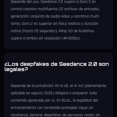
Depende del uso. Seedance 2.0 supera a Sora 2 en
control creativo multifuente (12 archivos de entrada),
generación conjunta de audio-vídeo y narrativa multi-
toma. Sora 2 es superior en física realista y duración
nativa (hasta 25 segundos). Kling 3.0 de Kuaishou
supera a ambos en resolución (4K/60fps).
¿Los deepfakes de Seedance 2.0 son
legales?
Depende de la jurisdicción. En la UE, el AI Act (plenamente
aplicable en agosto 2026) obligará a etiquetar todo
contenido generado por IA. En EE.UU., la legalidad del
entrenamiento con contenido protegido sigue sin
resolverse. Generar deepfakes de personas reales sin