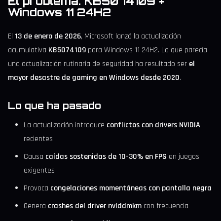
El problema: KB5074109 +
Windows 11 24H2
El
13 de enero de 2026
, Microsoft lanzó la actualización
acumulativa
KB5074109
para Windows 11 24H2. Lo que parecía
una actualización rutinaria de seguridad ha resultado ser
el
mayor desastre de gaming en Windows desde 2020
.
Lo que ha pasado
La actualización introduce
conflictos con drivers NVIDIA
recientes
Causa
caídas sostenidas de 10-30% en FPS
en juegos
exigentes
Provoca
congelaciones momentáneas con pantalla negra
Genera
crashes del driver nvlddmkm
con frecuencia