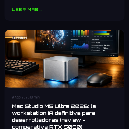
en PS5, Xbox, Switch 2 y PC. Guia de preorder.
LEER MAS
→
HARDWARE
9 Ago 2026
18 min
Mac Studio M5 Ultra 2026: la
workstation IA definitiva para
desarrolladores (review +
comparativa RTX 5090)