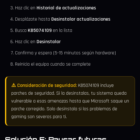
Haz clic en
Historial de actualizaciones
Desplázate hasta
Desinstalar actualizaciones
Busca
KB5074109
en la lista
Haz clic en
Desinstalar
Confirma y espera (5-15 minutos según hardware)
Reinicia el equipo cuando se complete
⚠️ Consideración de seguridad:
KB5074109 incluye
parches de seguridad. Si la desinstalas, tu sistema queda
vulnerable a esas amenazas hasta que Microsoft saque un
parche corregido. Solo desinstala si los problemas de
gaming son severos para ti.
Solución 5: Pausar futuras