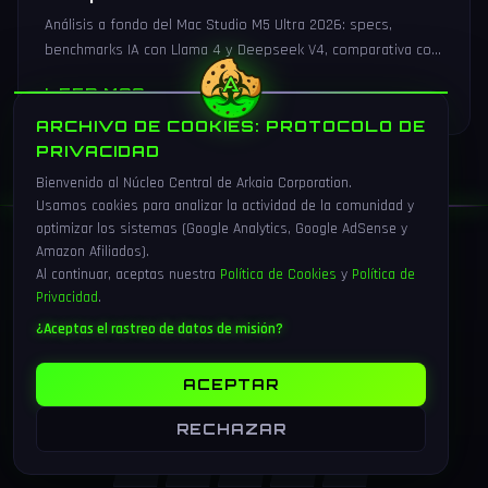
Análisis a fondo del Mac Studio M5 Ultra 2026: specs,
benchmarks IA con Llama 4 y Deepseek V4, comparativa con
RTX 5090 y configuraciones recomendadas para desarrollo
LEER MAS
→
IA local.
ARCHIVO DE COOKIES: PROTOCOLO DE
PRIVACIDAD
Bienvenido al Núcleo Central de Arkaia Corporation.
Usamos cookies para analizar la actividad de la comunidad y
optimizar los sistemas (Google Analytics, Google AdSense y
Amazon Afiliados).
Al continuar, aceptas nuestra
Política de Cookies
y
Política de
Privacidad
.
ARKAIA
¿Aceptas el rastreo de datos de misión?
CORPORATION
ACEPTAR
// El universo gaming que te conecta
RECHAZAR