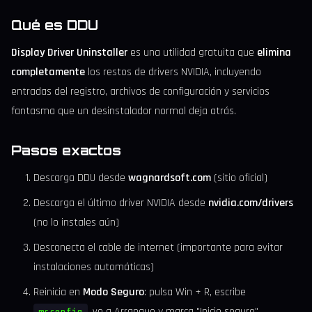
Qué es DDU
Display Driver Uninstaller
es una utilidad gratuita que
elimina
completamente
los restos de drivers NVIDIA, incluyendo
entradas del registro, archivos de configuración y servicios
fantasma que un desinstalador normal deja atrás.
Pasos exactos
Descarga DDU desde
wagnardsoft.com
(sitio oficial)
Descarga el último driver NVIDIA desde
nvidia.com/drivers
(no lo instales aún)
Desconecta el cable de internet (importante para evitar
instalaciones automáticas)
Reinicia en
Modo Seguro
: pulsa Win + R, escribe
, ve a Arranque y marca "Inicio seguro"
msconfig