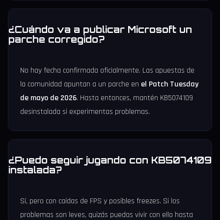
¿Cuándo va a publicar Microsoft un
parche corregido?
No hay fecha confirmada oficialmente. Las apuestas de
la comunidad apuntan a un parche en
el Patch Tuesday
de mayo de 2026
. Hasta entonces, mantén KB5074109
desinstalada si experimentas problemas.
¿Puedo seguir jugando con KB5074109
instalada?
Sí, pero con caídas de FPS y posibles freezes. Si los
problemas son leves, quizás puedas vivir con ello hasta