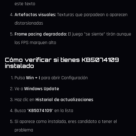
este texto
Artefactos visuales:
Texturas que parpadean o aparecen
distorsionadas
Frame pacing degradado:
El juego "se siente" tirón aunque
los FPS marquen alto
Cómo verificar si tienes KB5074109
instalado
Pulsa
Win + I
para abrir Configuración
Ve a
Windows Update
Haz clic en
Historial de actualizaciones
Busca "
KB5074109
" en la lista
Si aparece como instalada, eres candidato a tener el
problema