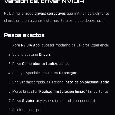
versión del driver NVIDIA
NVIDIA ha lanzado
drivers correctivos
que mitigan parcialmente
el problema en algunos sistemas. Esto es lo que debes hacer:
Pasos exactos
Abre
NVIDIA App
(sucesor moderno de GeForce Experience)
Ve a la pestaña
Drivers
Pulsa
Comprobar actualizaciones
Si hay disponible, haz clic en
Descargar
Una vez descargado, selecciona
Instalación personalizada
Marca la casilla
"Realizar instalación limpia"
(importante)
Pulsa
Siguiente
y espera (la pantalla parpadeará)
Reinicia el equipo