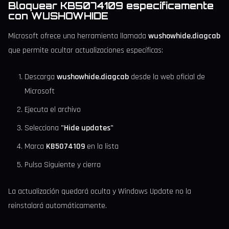
Bloquear KB5074109 específicamente
con WUSHOWHIDE
Microsoft ofrece una herramienta llamada
wushowhide.diagcab
que permite ocultar actualizaciones específicas:
Descarga
wushowhide.diagcab
desde la web oficial de
Microsoft
Ejecuta el archivo
Selecciona
"Hide updates"
Marca
KB5074109
en la lista
Pulsa Siguiente y cierra
La actualización quedará oculta y Windows Update no la
reinstalará automáticamente.