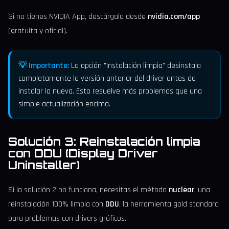
Si no tienes NVIDIA App, descárgala desde
nvidia.com/app
(gratuita y oficial).
💡 Importante:
La opción "Instalación limpia" desinstala
completamente la versión anterior del driver antes de
instalar la nueva. Esto resuelve más problemas que una
simple actualización encima.
Solución 3: Reinstalación limpia
con DDU (Display Driver
Uninstaller)
Si la solución 2 no funciona, necesitas el método
nuclear
: una
reinstalación 100% limpia con
DDU
, la herramienta gold standard
para problemas con drivers gráficos.