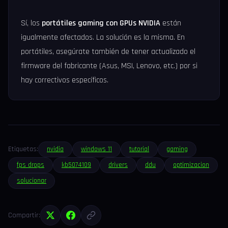
Sí, los
portátiles gaming con GPUs NVIDIA
están
igualmente afectados. La solución es la misma. En
portátiles, asegúrate también de tener actualizado el
firmware del fabricante (Asus, MSI, Lenovo, etc.) por si
hay correctivos específicos.
Etiquetas:
nvidia
windows 11
tutorial
gaming
fps drops
kb5074109
drivers
ddu
optimizacion
solucionar
Compartir: