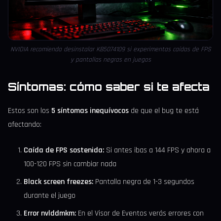
NVIDIA recomienda desinstalar KB5074109 si experimentas caídas de FPS
y pantallas negras en juegos
Síntomas: cómo saber si te afecta
Estos son los
5 síntomas inequívocos
de que el bug te está
afectando:
Caída de FPS sostenida:
Si antes ibas a 144 FPS y ahora a
100-120 FPS sin cambiar nada
Black screen freezes:
Pantalla negra de 1-3 segundos
durante el juego
Error nvlddmkm:
En el Visor de Eventos verás errores con