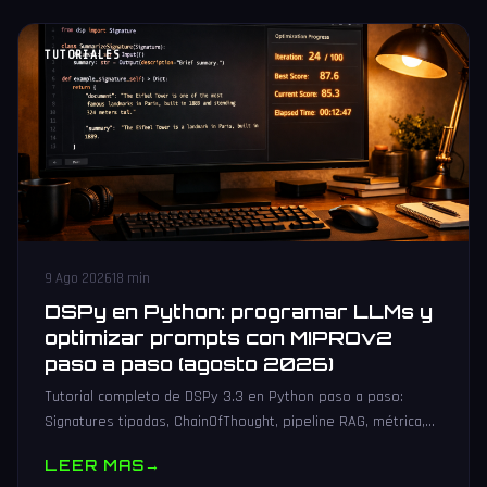
TUTORIALES
9 Ago 2026
18 min
DSPy en Python: programar LLMs y
optimizar prompts con MIPROv2
paso a paso (agosto 2026)
Tutorial completo de DSPy 3.3 en Python paso a paso:
Signatures tipadas, ChainOfThought, pipeline RAG, métrica,
optimización con MIPROv2 y despliegue en FastAPI.
LEER MAS
→