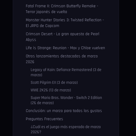
Fatal Frame II: Crimson Butterfly Remake -
Terror japonés de vuelta
Monster Hunter Stories 3: Twisted Reflection -
El JRPG de Capcom
Crimson Desert - La gran apuesta de Pearl
Abyss
Life is Strange: Reunion - Max y Chloe vuelven
Otros lanzamientos destacados de marzo
2026
Legacy of Kain: Defiance Remastered (3 de
marzo)
Scott Pilgrim EX (3 de marzo)
WWE 2K26 (13 de marzo)
Super Mario Bros. Wonder - Switch 2 Edition
(26 de marzo)
Conclusión: un marzo para todos los gustos
Preguntas Frecuentes
¿Cuál es el juego más esperado de marzo
2026?