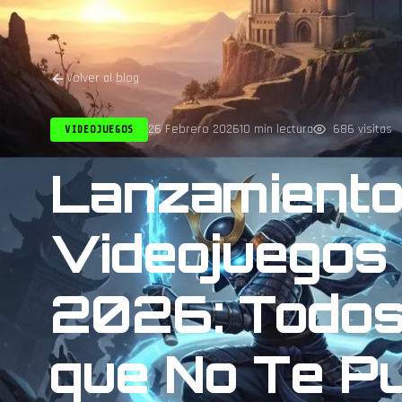
Volver al blog
26 Febrero 2026
10 min lectura
686 visitas
VIDEOJUEGOS
Lanzamiento
Videojuegos
2026: Todos
que No Te P