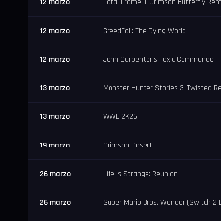
12 marzo
Fatal Frame II: Crimson Butterfly Re
12 marzo
GreedFall: The Dying World
12 marzo
John Carpenter's Toxic Commando
13 marzo
Monster Hunter Stories 3: Twisted Re
13 marzo
WWE 2K26
19 marzo
Crimson Desert
26 marzo
Life is Strange: Reunion
26 marzo
Super Mario Bros. Wonder (Switch 2 E