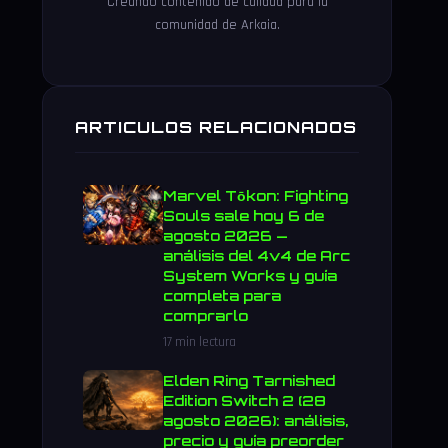
Creando contenido de calidad para la
comunidad de Arkaia.
ARTICULOS RELACIONADOS
Marvel Tōkon: Fighting
Souls sale hoy 6 de
agosto 2026 —
análisis del 4v4 de Arc
System Works y guía
completa para
comprarlo
17 min lectura
Elden Ring Tarnished
Edition Switch 2 (28
agosto 2026): análisis,
precio y guía preorder