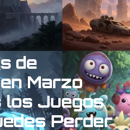
s de
 en Marzo
 los Juegos
uedes Perder