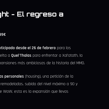
ht - El regreso a
,99€
ticipado desde el 26 de febrero
para los
uelta a
Quel'Thalas
para enfrentar a Xal'atath, la
pansiones más ambiciosas de la historia del MMO.
as personales
(housing), una petición de la
remodeladas, subida del nivel máximo a 90 y
de WoW, esta es la expansión que llevas