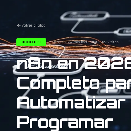
Volver al blog
1 Marzo 2026
14 min lectura
1827 visitas
TUTORIALES
n8n en 2026:
Completo pa
Automatizar 
Programar