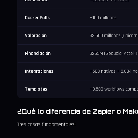
Docker Pulls
+100 millones
Valoración
$2.500 millones (unicorn
Financiación
$253M (Sequoia, Accel, 
Integraciones
+500 nativas + 5.834 no
Templates
+8.500 workflows compa
¿Qué lo diferencia de Zapier o Ma
Tres cosas fundamentales: