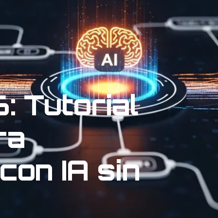
 Tutorial
ra
con IA sin