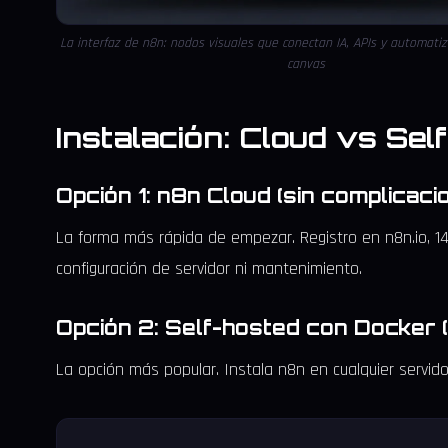
La interfaz de n8n: nodos visuales que conectan IA, APIs y automati
canvas
Instalación: Cloud vs Sel
Opción 1: n8n Cloud (sin complicaci
La forma más rápida de empezar. Registro en n8n.io, 14 
configuración de servidor ni mantenimiento.
Opción 2: Self-hosted con Docker
La opción más popular. Instala n8n en cualquier servido