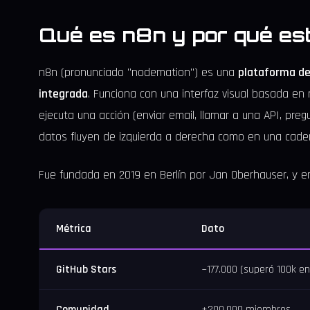
Qué es n8n y por qué es
n8n (pronunciado "nodemation") es una
plataforma de 
integrada
. Funciona con una interfaz visual basada en 
ejecuta una acción (enviar email, llamar a una API, pre
datos fluyen de izquierda a derecha como en una cade
Fue fundada en 2019 en Berlín por Jan Oberhauser, y en
Métrica
Dato
GitHub Stars
~177.000 (superó 100k e
Comunidad
+200.000 miembros