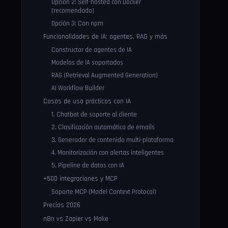
Opción 2: Self-hosted con Docker
(recomendado)
Opción 3: Con npm
Funcionalidades de IA: agentes, RAG y más
Constructor de agentes de IA
Modelos de IA soportados
RAG (Retrieval Augmented Generation)
AI Workflow Builder
Casos de uso prácticos con IA
1. Chatbot de soporte al cliente
2. Clasificación automática de emails
3. Generador de contenido multi-plataforma
4. Monitorización con alertas inteligentes
5. Pipeline de datos con IA
+500 integraciones y MCP
Soporte MCP (Model Context Protocol)
Precios 2026
n8n vs Zapier vs Make