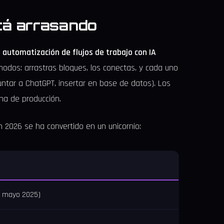
tá arrasando
automatización de flujos de trabajo con IA
nodos: arrastras bloques, los conectas, y cada uno
guntar a ChatGPT, insertar en base de datos). Los
na de producción.
 2026 se ha convertido en un unicornio:
n mayo 2025)