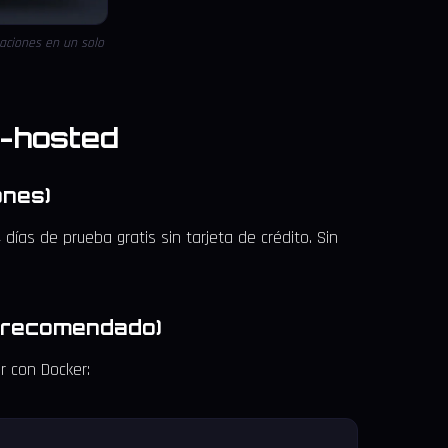
zaciones en un solo
f-hosted
ones)
días de prueba gratis sin tarjeta de crédito. Sin
 (recomendado)
r con Docker: