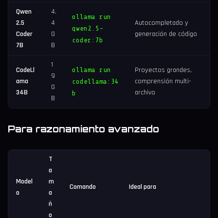
Qwen
4.
ollama run
2.5
4
Autocompletado y
qwen2.5-
Coder
G
generación de código
coder:7b
7B
B
1
CodeLl
ollama run
Proyectos grandes,
9
ama
comprensión multi-
codellama:34
G
34B
archivo
b
B
Para razonamiento avanzado
T
a
Model
m
Comando
Ideal para
o
a
ñ
o