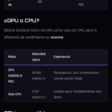
GB
de
70B
¿GPU o CPU?
Ollama funciona tanto con GPU como solo con CPU, pero la
diferencia de rendimiento es
enorme
:
Velocidad
Modo
Experiencia
típica
GPU
40-80
Respuestas casi instantáneas,
(NVIDIA/A
tokens/s
conversación fluida
MD)
4-20
Usable pero notablemente más
Solo CPU
tokens/s
lento