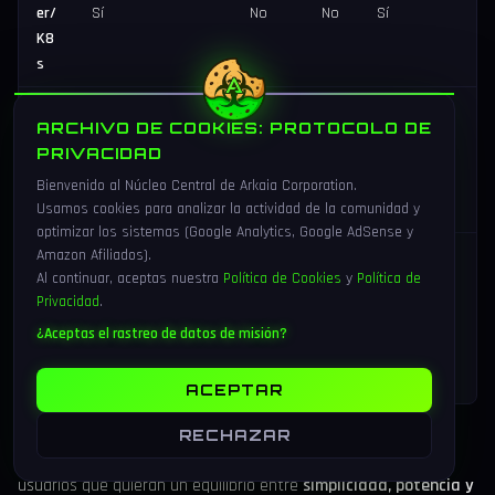
er/
Sí
No
No
Sí
K8
s
Usua
Pri
Ide
ARCHIVO DE COOKIES: PROTOCOLO DE
rios
nci
al
Desarrolladores,
Producción
PRIVACIDAD
no
pia
pa
DevOps
empresarial
técni
nt
Bienvenido al Núcleo Central de Arkaia Corporation.
ra
Usamos cookies para analizar la actividad de la comunidad y
cos
es
optimizar los sistemas (Google Analytics, Google AdSense y
Lo
Amazon Afiliados).
Vulka
Al continuar, aceptas nuestra
Política de Cookies
y
Política de
Modelfiles, Secure
cal
Paged
n
Privacidad
.
Úni
Minions,
Do
Attention,
GPU
co
generación de
cs
máximo
¿Aceptas el rastreo de datos de misión?
offlo
imágenes
Q&
throughput
ad
A
ACEPTAR
RECHAZAR
Veredicto:
Ollama es la mejor opción para desarrolladores y
usuarios que quieran un equilibrio entre
simplicidad, potencia y