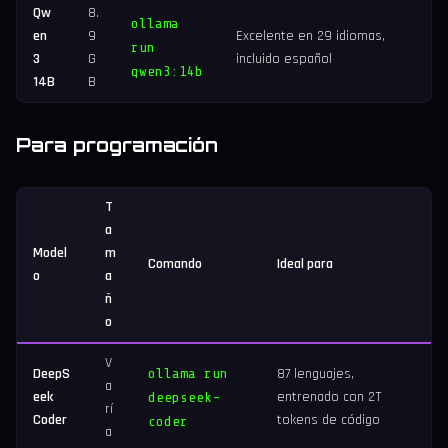
Qw
8.
ollama
en
9
Excelente en 29 idiomas,
run
3
G
incluido español
qwen3:14b
14B
B
Para programación
T
a
Model
m
Comando
Ideal para
o
a
ñ
o
V
DeepS
ollama run
87 lenguajes,
a
eek
entrenado con 2T
deepseek-
rí
Coder
tokens de código
coder
a