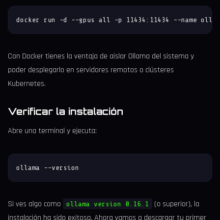
docker run -d --gpus all -p 11434:11434 --name olla
Con Docker tienes la ventaja de aislar Ollama del sistema y
poder desplegarlo en servidores remotos o clústeres
Kubernetes.
Verificar la instalación
Abre una terminal y ejecuta:
ollama --version
Si ves algo como
(o superior), la
ollama version 0.16.1
instalación ha sido exitosa. Ahora vamos a descargar tu primer