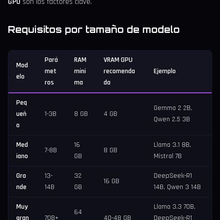
GPU
son los factores clave.
Requisitos por tamaño de modelo
Pará
RAM
VRAM GPU
Mod
met
míni
recomenda
Ejemplo
elo
ros
ma
da
Peq
Gemma 2 2B,
ueñ
1-3B
8 GB
4 GB
Qwen 2.5 3B
o
Med
16
Llama 3.1 8B,
7-8B
8 GB
iano
GB
Mistral 7B
Gra
13-
32
DeepSeek-R1
16 GB
nde
14B
GB
14B, Qwen 3 14B
Muy
Llama 3.3 70B,
64
gran
70B+
40-48 GB
DeepSeek-R1