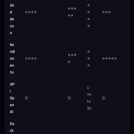
da
⭐
⭐⭐⭐
d
⭐⭐⭐⭐
⭐
⭐⭐⭐
⭐⭐
de
⭐
us
⭐
o
Re
ndi
⭐
⭐⭐⭐
mi
⭐⭐⭐⭐
⭐
⭐⭐⭐⭐⭐
⭐
en
⭐
to
AP
Li
I
mi
Op
Sí
Sí
Sí
ta
en
da
AI
Do
ck