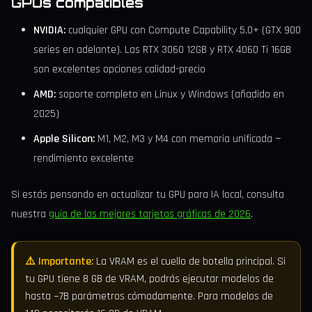
GPUs compatibles
NVIDIA:
cualquier GPU con Compute Capability 5.0+ (GTX 900
series en adelante). Las RTX 3060 12GB y RTX 4060 Ti 16GB
son excelentes opciones calidad-precio
AMD:
soporte completo en Linux y Windows (añadido en
2025)
Apple Silicon:
M1, M2, M3 y M4 con memoria unificada —
rendimiento excelente
Si estás pensando en actualizar tu GPU para IA local, consulta
nuestra
guía de las mejores tarjetas gráficas de 2026
.
⚠️ Importante:
La VRAM es el cuello de botella principal. Si
tu GPU tiene 8 GB de VRAM, podrás ejecutar modelos de
hasta ~7B parámetros cómodamente. Para modelos de