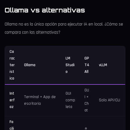
Ollama vs alternativas
Ollama no es la única opción para ejecutar IA en local. ¿Cómo se
compara con las alternativas?
Ca
rac
LM
GP
ter
Ollama
Studi
T4
vLLM
íst
o
All
ica
GU
Int
GUI
Terminal + App de
I +
erf
comp
Solo API/CLI
escritorio
Ch
az
leta
at
Fa
cili
⭐