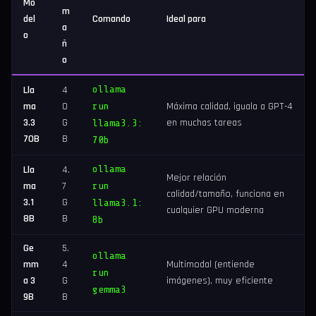
Mo
m
del
Comando
Ideal para
a
o
ñ
o
ollama
Lla
4
ma
0
run
Máxima calidad, iguala a GPT-4
3.3
G
en muchas tareas
llama3.3:
70B
B
70b
ollama
Lla
4.
Mejor relación
ma
7
run
calidad/tamaño, funciona en
3.1
G
llama3.1:
cualquier GPU moderna
8B
B
8b
Ge
5.
ollama
mm
4
Multimodal (entiende
run
a 3
G
imágenes), muy eficiente
gemma3
9B
B