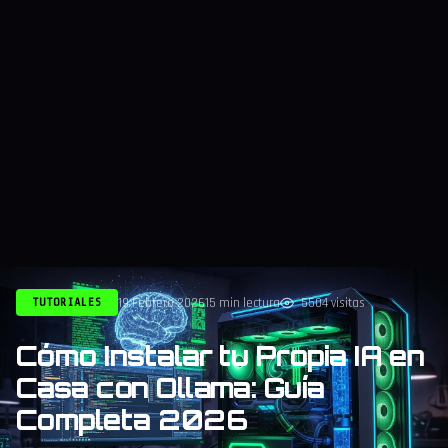
19 Febrero 2026
15 min lectura
5504 visitas
TUTORIALES
Cómo Instalar tu Propia IA en
Casa con Ollama: Guía
Completa 2026