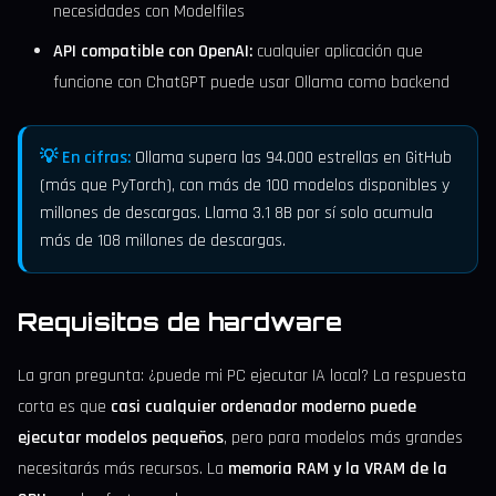
necesidades con Modelfiles
API compatible con OpenAI:
cualquier aplicación que
funcione con ChatGPT puede usar Ollama como backend
💡 En cifras:
Ollama supera las 94.000 estrellas en GitHub
(más que PyTorch), con más de 100 modelos disponibles y
millones de descargas. Llama 3.1 8B por sí solo acumula
más de 108 millones de descargas.
Requisitos de hardware
La gran pregunta: ¿puede mi PC ejecutar IA local? La respuesta
corta es que
casi cualquier ordenador moderno puede
ejecutar modelos pequeños
, pero para modelos más grandes
necesitarás más recursos. La
memoria RAM y la VRAM de la