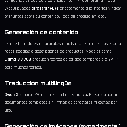
confidenciales que quieres analizar con IA? Con Ollama + Open
WebUI puedes
arrastrar PDFs
directamente a la interfaz y hacer
preguntas sobre su contenido. Todo se procesa en local.
Generación de contenido
Escribe borradores de artículos, emails profesionales, posts para
redes sociales o descripciones de productos. Modelos como
Llama 3.3 70B
producen textos de calidad comparable a GPT-4
para muchas tareas.
Traducción multilingüe
Qwen 3
soporta 29 idiomas con fluidez nativa. Puedes traducir
documentos completos sin límites de caracteres ni costes por
uso.
Generación de imágenes (experimental)