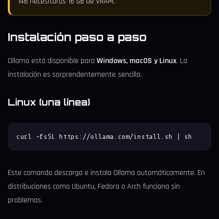
14B necesitarás 16 GB de VRAM.
Instalación paso a paso
Ollama está disponible para
Windows, macOS y Linux
. La
instalación es sorprendentemente sencilla.
Linux (una línea)
curl -fsSL https://ollama.com/install.sh | sh
Este comando descarga e instala Ollama automáticamente. En
distribuciones como Ubuntu, Fedora o Arch funciona sin
problemas.