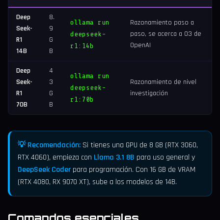
Deep
8.
ollama run
Razonamiento paso a
Seek-
9
paso, se acerca a O3 de
deepseek-
R1
G
OpenAI
r1:14b
14B
B
Deep
4
ollama run
Seek-
3
Razonamiento de nivel
deepseek-
R1
G
investigación
r1:70b
70B
B
💡 Recomendación:
Si tienes una GPU de 8 GB (RTX 3060,
RTX 4060), empieza con
Llama 3.1 8B
para uso general y
DeepSeek Coder
para programación. Con 16 GB de VRAM
(RTX 4080, RX 9070 XT), sube a los modelos de 14B.
Comandos esenciales