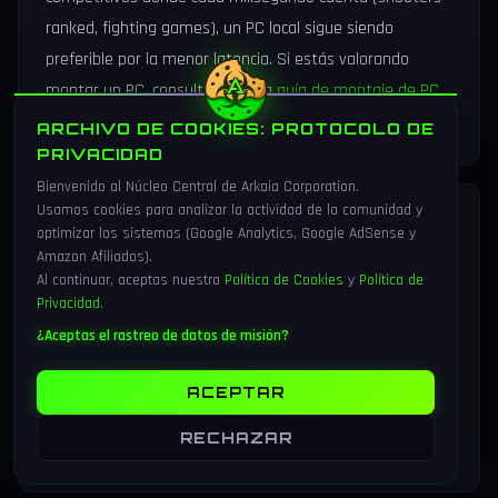
ranked, fighting games), un PC local sigue siendo
preferible por la menor latencia. Si estás valorando
montar un PC, consulta nuestra
guía de montaje de PC
gaming
.
ARCHIVO DE COOKIES: PROTOCOLO DE
PRIVACIDAD
Bienvenido al Núcleo Central de Arkaia Corporation.
Usamos cookies para analizar la actividad de la comunidad y
¿Cuántos datos consume el cloud
optimizar los sistemas (Google Analytics, Google AdSense y
gaming?
Amazon Afiliados).
Al continuar, aceptas nuestra
Política de Cookies
y
Política de
Privacidad
.
El consumo varía según la calidad del streaming. A
¿Aceptas el rastreo de datos de misión?
1080p/60fps consume aproximadamente
10-15 GB por
hora
. A 4K/60fps puede llegar a
25-40 GB por hora
. Si
ACEPTAR
tienes datos limitados, ten esto en cuenta antes de
RECHAZAR
jugar largas sesiones.