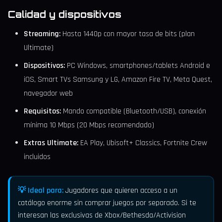
Calidad y dispositivos
Streaming:
Hasta 1440p con mayor tasa de bits (plan
Ultimate)
Dispositivos:
PC Windows, smartphones/tablets Android e
iOS, Smart TVs Samsung y LG, Amazon Fire TV, Meta Quest,
navegador web
Requisitos:
Mando compatible (Bluetooth/USB), conexión
mínima 10 Mbps (20 Mbps recomendado)
Extras Ultimate:
EA Play, Ubisoft+ Classics, Fortnite Crew
incluidos
💡 Ideal para:
Jugadores que quieren acceso a un
catálogo enorme sin comprar juegos por separado. Si te
interesan las exclusivas de Xbox/Bethesda/Activision