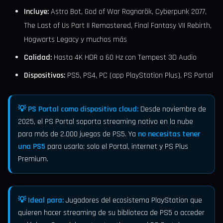
Incluye:
Astro Bot, God of War Ragnarök, Cyberpunk 2077,
The Last of Us Part II Remastered, Final Fantasy VII Rebirth,
Hogwarts Legacy y muchos más
Calidad:
Hasta 4K HDR a 60 Hz con Tempest 3D Audio
Dispositivos:
PS5, PS4, PC (app PlayStation Plus), PS Portal
💡 PS Portal como dispositivo cloud:
Desde noviembre de
2025, el PS Portal soporta streaming nativo en la nube
para más de 2.000 juegos de PS5. Ya
no necesitas tener
una PS5
para usarlo: solo el Portal, internet y PS Plus
Premium.
💡 Ideal para:
Jugadores del ecosistema PlayStation que
quieren hacer streaming de su biblioteca de PS5 o acceder