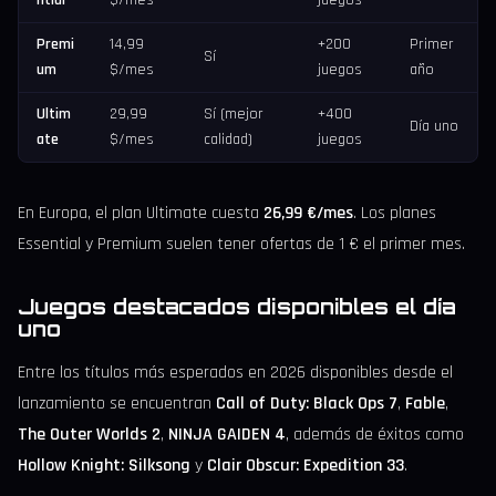
Premi
14,99
+200
Primer
Sí
um
$/mes
juegos
año
Ultim
29,99
Sí (mejor
+400
Día uno
ate
$/mes
calidad)
juegos
En Europa, el plan Ultimate cuesta
26,99 €/mes
. Los planes
Essential y Premium suelen tener ofertas de 1 € el primer mes.
Juegos destacados disponibles el día
uno
Entre los títulos más esperados en 2026 disponibles desde el
lanzamiento se encuentran
Call of Duty: Black Ops 7
,
Fable
,
The Outer Worlds 2
,
NINJA GAIDEN 4
, además de éxitos como
Hollow Knight: Silksong
y
Clair Obscur: Expedition 33
.