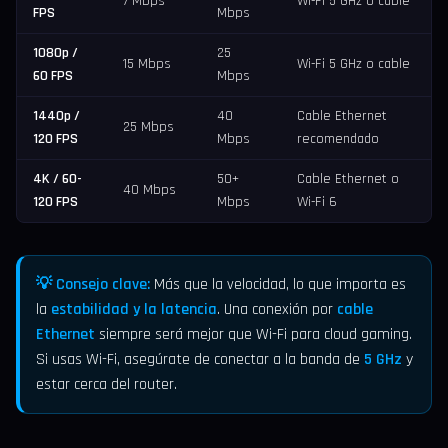
7 Mbps
Wi-Fi 5 GHz o cable
FPS
Mbps
1080p /
25
15 Mbps
Wi-Fi 5 GHz o cable
60 FPS
Mbps
1440p /
40
Cable Ethernet
25 Mbps
120 FPS
Mbps
recomendado
4K / 60-
50+
Cable Ethernet o
40 Mbps
120 FPS
Mbps
Wi-Fi 6
💡 Consejo clave:
Más que la velocidad, lo que importa es
la
estabilidad y la latencia
. Una conexión por
cable
Ethernet
siempre será mejor que Wi-Fi para cloud gaming.
Si usas Wi-Fi, asegúrate de conectar a la banda de
5 GHz
y
estar cerca del router.