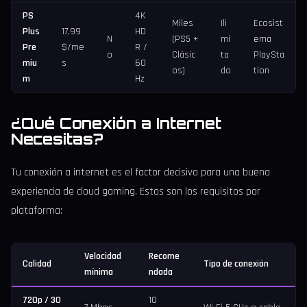
PS
4K
Miles
Ili
Ecosist
Plus
17,99
HD
N
(PS5 +
mi
ema
Pre
$/me
R /
o
Clásic
ta
PlaySta
miu
s
60
os)
do
tion
m
Hz
¿Qué Conexión a Internet
Necesitas?
Tu conexión a internet es el factor decisivo para una buena
experiencia de cloud gaming. Estos son los requisitos por
plataforma:
Velocidad
Recome
Calidad
Tipo de conexión
mínima
ndada
720p / 30
10