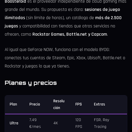
Boosteroid
es el proveedor independiente de cloud gaming más
grande del mundo. Su propuesta es clara:
sesiones de juego
ilimitadas
(sin límite de horas), un catálogo de
más de 2.500
juegos
y compatibilidad con tiendas que otros servicios no
ofrecen, como
Rockstar Games, Battle.net y Capcom
.
Al igual que GeForce NOW, funciona con el modelo BYOG:
conectas tus cuentas de Steam, Epic, Xbox, Ubisoft, Battle.net o
Rockstar y juegas lo que ya tienes.
Planes y precios
Resolu
Plan
Precio
FPS
Extras
ción
7,49
120
FSR, Ray
Ultra
4K
€/mes
FPS
Tracing