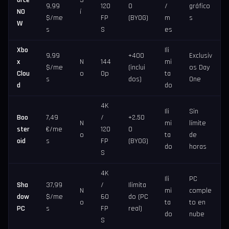
orce
S
9,99
120
0
/
gráfico
NO
í
$/me
FP
(BYOG)
m
s
W
s
S
es
Xbo
Ili
9,99
+400
Exclusiv
x
N
144
mi
$/me
(inclui
os Day
Clou
o
0p
ta
s
dos)
One
d
do
4K
Ili
Sin
Boo
7,49
/
+2.50
N
mi
límite
ster
€/me
120
0
o
ta
de
oid
s
FP
(BYOG)
do
horas
S
4K
Ili
PC
Sha
37,99
/
Ilimita
N
mi
comple
dow
$/me
60
do (PC
o
ta
to en
PC
s
FP
real)
do
nube
S