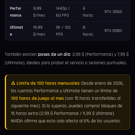
Perfor
9,99
1440p /
6
RTX 3060
mance
$/mes
60 FPS
horas
Ultimat
19,99
5K / 120
8
RTX 5080
e
$/mes
FPS
horas
También existen
pases de un día
: 3,99 $ (Performance) y 7,99 $
(Ultimate), ideales para probar el servicio o sesiones puntuales.
⚠️ Límite de 100 horas mensuales:
Desde enero de 2026,
las cuentas Performance y Ultimate tienen un límite de
100 horas de juego al mes
(con 15 horas transferibles al
siguiente mes). Si lo superas, puedes comprar bloques de
15 horas extra (2,99 $ Performance / 5,99 $ Ultimate).
NVIDIA afirma que esto solo afecta al 6% de los usuarios.