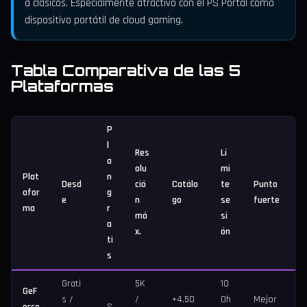
a clásicos. Especialmente atractivo con el PS Portal como
dispositivo portátil de cloud gaming.
Tabla Comparativa de las 5
Plataformas
P
l
Res
Lí
a
olu
mi
Plat
n
Desd
ció
Catálo
te
Punto
afor
g
e
n
go
se
fuerte
ma
r
má
si
a
x.
ón
ti
s
Grati
5K
10
GeF
s /
/
+4.50
0h
Mejor