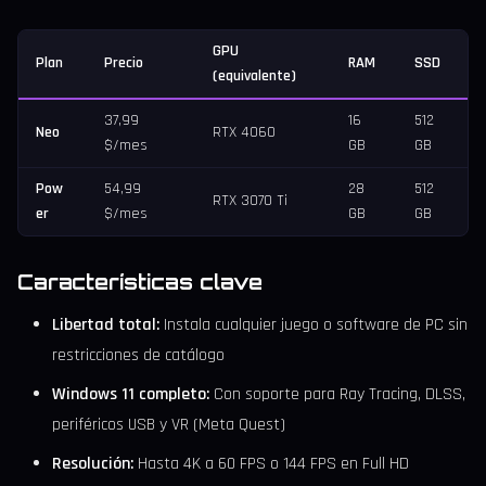
GPU
Plan
Precio
RAM
SSD
(equivalente)
37,99
16
512
Neo
RTX 4060
$/mes
GB
GB
Pow
54,99
28
512
RTX 3070 Ti
er
$/mes
GB
GB
Características clave
Libertad total:
Instala cualquier juego o software de PC sin
restricciones de catálogo
Windows 11 completo:
Con soporte para Ray Tracing, DLSS,
periféricos USB y VR (Meta Quest)
Resolución:
Hasta 4K a 60 FPS o 144 FPS en Full HD