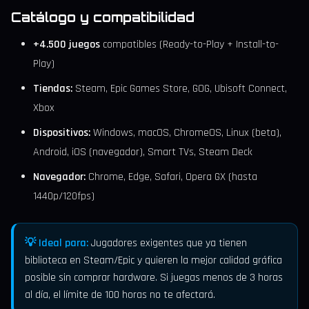
Catálogo y compatibilidad
+4.500 juegos
compatibles (Ready-to-Play + Install-to-
Play)
Tiendas:
Steam, Epic Games Store, GOG, Ubisoft Connect,
Xbox
Dispositivos:
Windows, macOS, ChromeOS, Linux (beta),
Android, iOS (navegador), Smart TVs, Steam Deck
Navegador:
Chrome, Edge, Safari, Opera GX (hasta
1440p/120fps)
💡 Ideal para:
Jugadores exigentes que ya tienen
biblioteca en Steam/Epic y quieren la mejor calidad gráfica
posible sin comprar hardware. Si juegas menos de 3 horas
al día, el límite de 100 horas no te afectará.