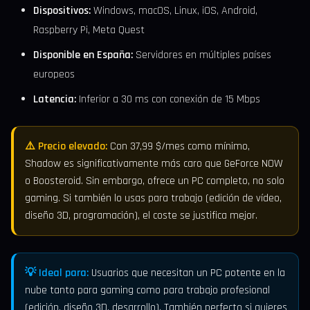
Dispositivos:
Windows, macOS, Linux, iOS, Android,
Raspberry Pi, Meta Quest
Disponible en España:
Servidores en múltiples países
europeos
Latencia:
Inferior a 30 ms con conexión de 15 Mbps
⚠️ Precio elevado:
Con 37,99 $/mes como mínimo,
Shadow es significativamente más caro que GeForce NOW
o Boosteroid. Sin embargo, ofrece un PC completo, no solo
gaming. Si también lo usas para trabajo (edición de vídeo,
diseño 3D, programación), el coste se justifica mejor.
💡 Ideal para:
Usuarios que necesitan un PC potente en la
nube tanto para gaming como para trabajo profesional
(edición, diseño 3D, desarrollo). También perfecto si quieres