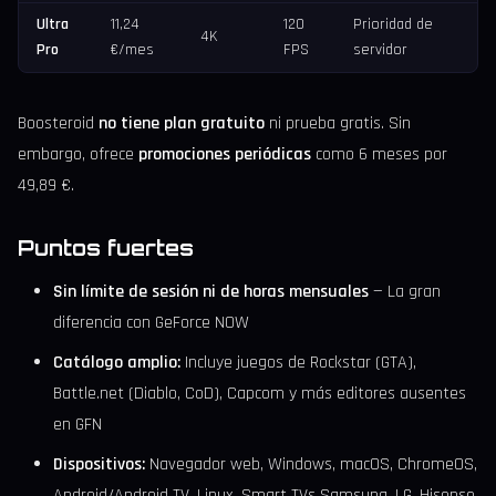
Ultra
11,24
120
Prioridad de
4K
Pro
€/mes
FPS
servidor
Boosteroid
no tiene plan gratuito
ni prueba gratis. Sin
embargo, ofrece
promociones periódicas
como 6 meses por
49,89 €.
Puntos fuertes
Sin límite de sesión ni de horas mensuales
— La gran
diferencia con GeForce NOW
Catálogo amplio:
Incluye juegos de Rockstar (GTA),
Battle.net (Diablo, CoD), Capcom y más editores ausentes
en GFN
Dispositivos:
Navegador web, Windows, macOS, ChromeOS,
Android/Android TV, Linux, Smart TVs Samsung, LG, Hisense,