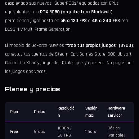
desplegado sus nuevos "SuperPODs" equipados con GPUs
equivalentes a la
RTX 5080 (arquitectura Blackwell)
,
permitiendo jugar hasta en
5K a 120 FPS
o
4K a 240 FPS
con
DLSS 4 y Multi Frame Generation.
El modelo de GeForce NOW es
"trae tus propios juegos" (BYOG)
:
conectas tus cuentas de Steam, Epic Games Store, GOG, Ubisoft
Connect o Xbox y juegas los títulos que ya posees. No pagas por
los juegos dos veces.
Planes y precios
Resolució
Sesión
Hardware
Plan
Precio
n
máx.
servidor
1080p /
Básico
Free
Gratis
1 hora
60 FPS
(variable)