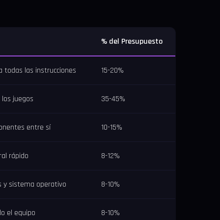
% del Presupuesto
a todas las instrucciones
15-20%
 los juegos
35-45%
nentes entre sí
10-15%
al rápido
8-12%
s y sistema operativo
8-10%
o el equipo
8-10%