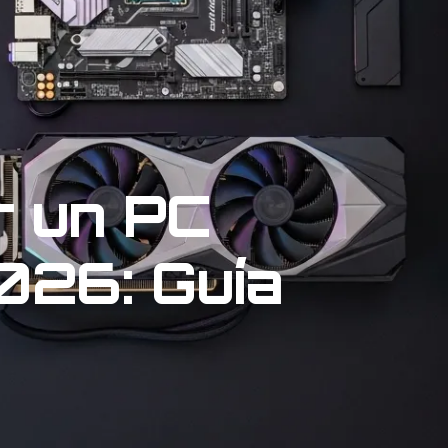
 un PC
026: Guía