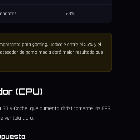
ponentes
5-8%
mportante para gaming. Dedícale entre el 35% y el
procesador de gama media dará mejor resultado que
dor (CPU)
ía 3D V-Cache, que aumenta drásticamente los FPS.
e ventaja clara.
upuesto