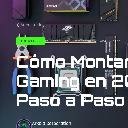
Volver al blog
29 Enero 2026
15 min lectura
4248 visitas
TUTORIALES
Cómo Montar
Gaming en 2
Paso a Paso
Arkaia Corporation