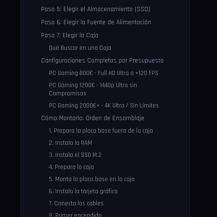
Paso 5: Elegir el Almacenamiento (SSD)
Paso 6: Elegir la Fuente de Alimentación
Paso 7: Elegir la Caja
Qué Buscar en una Caja
Configuraciones Completas por Presupuesto
PC Gaming 800€ - Full HD Ultra a +120 FPS
PC Gaming 1200€ - 1440p Ultra sin
Compromisos
PC Gaming 2000€+ - 4K Ultra / Sin Límites
Cómo Montarlo: Orden de Ensamblaje
1. Prepara la placa base fuera de la caja
2. Instala la RAM
3. Instala el SSD M.2
4. Prepara la caja
5. Monta la placa base en la caja
6. Instala la tarjeta gráfica
7. Conecta los cables
8. Primer encendido