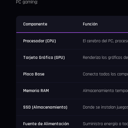
PC gaming:
Componente
Función
Procesador (CPU)
El cerebro del PC, proces
Tarjeta Gráfica (GPU)
Renderiza los gráficos de
Placa Base
Conecta todos los compo
Memoria RAM
Almacenamiento tempor
SSD (Almacenamiento)
Donde se instalan juego
Fuente de Alimentación
Suministra energía a tod