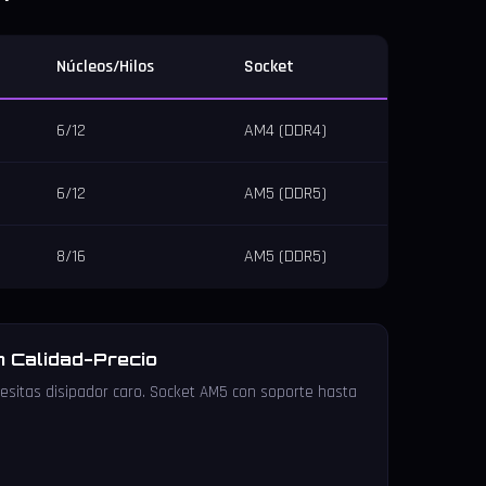
Núcleos/Hilos
Socket
6/12
AM4 (DDR4)
6/12
AM5 (DDR5)
8/16
AM5 (DDR5)
 Calidad-Precio
cesitas disipador caro. Socket AM5 con soporte hasta