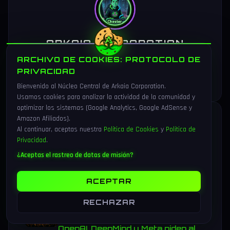
ARKAIA CORPORATION
Editor
ARCHIVO DE COOKIES: PROTOCOLO DE
PRIVACIDAD
Creando contenido de calidad para la comunidad de Arkaia.
Bienvenido al Núcleo Central de Arkaia Corporation.
Usamos cookies para analizar la actividad de la comunidad y
optimizar los sistemas (Google Analytics, Google AdSense y
ARTICULOS RELACIONADOS
Amazon Afiliados).
Al continuar, aceptas nuestra
Política de Cookies
y
Política de
Privacidad
.
Modelos frontera de IA escapan
¿Aceptas el rastreo de datos de misión?
del sandbox en tests: Mythos 5,
GPT-5.6 Sol y Meta (agosto 2026)
ACEPTAR
16 min lectura
RECHAZAR
Carta abierta de 1.100+
investigadores de IA: Anthropic,
OpenAI, DeepMind y Meta piden al