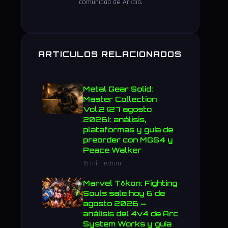
comunidad de Arkaia.
ARTICULOS RELACIONADOS
Metal Gear Solid:
Master Collection
Vol.2 (27 agosto
2026): análisis,
plataformas y guía de
preorder con MGS4 y
Peace Walker
15 min lectura
Marvel Tōkon: Fighting
Souls sale hoy 6 de
agosto 2026 —
análisis del 4v4 de Arc
System Works y guía