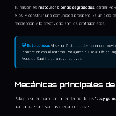
Tu misión es
restaurar biomas degradados
, atraer Po
ellos, y construir una comunidad próspera. Es un ciclo d
recolección y la creatividad son las protagonistas.
💡 Dato curioso:
Al ser un Ditto, puedes aprender movi
interactuar con el entorno. Por ejemplo, usa el Látigo Ce
Agua de Squirtle para regar cultivos.
Mecánicas principales de
Pokopia se enmarca en la tendencia de los
"cozy game
aparenta. Estas son las mecánicas clave: