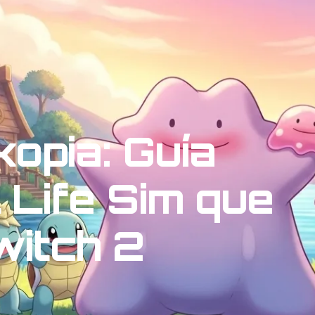
opia: Guía
 Life Sim que
witch 2