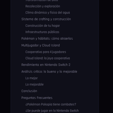
Transformación de Ditto
Recolección y exploración
Clima dinámico y física del agua
Sistema de crafting y construcción
Construcción de tu hogar
Infraestructuras públicas
Pokémon y hábitats: cómo atraerlos
Multijugador y Cloud Island
Cooperativo para 4 jugadores
Cloud Island: la joya cooperativa
Rendimiento en Nintendo Switch 2
Análisis crítico: lo bueno y lo mejorable
Lo mejor
Lo mejorable
Conclusión
Preguntas Frecuentes
¿Pokémon Pokopia tiene combates?
¿Se puede jugar en la Nintendo Switch