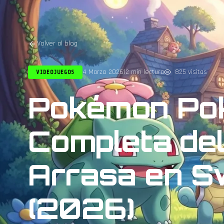
Volver al blog
4 Marzo 2026
12 min lectura
825 visitas
VIDEOJUEGOS
Pokémon Pok
Completa del
Arrasa en S
(2026)