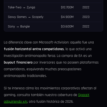
Take-Two → Zynga
$12.700M
2022
Savvy Games → Scopely
$4.900M
2023
Sony → Bungie
$3.600M
2022
La diferencia clave con Microsoft-Activision: aquella fue una
fusión horizontal entre competidores
, lo que activó una
investigación antimonopolio feroz. La compra de EA es un
buyout financiero
por inversores que no poseen plataformas
competidoras, esquivando muchas preocupaciones
antimonopolio tradicionales.
Si te interesa cómo los movimientos corporativos afectan al
gaming, consulta también nuestra cobertura de
SpaceX
adquiriendo xAI
, otra fusión histórica de 2026.