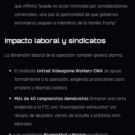
que Affinity "puede no estar motivada por consideraciones
comerciales, sino por la oportunidad de que gobiernos
extranjeros paguen a miembros de la familia Trump"
Impacto laboral y sindicatos
La dimensión laboral de la operación también genera alarma:
El sindicato
United Videogame Workers-CWA
se opuso
formalmente a la operación, exigiendo protecciones para
empleos y libertad creativa
Más de 40 congresistas demócratas
firmaron una carta
exigiendo a la FTC una "investigación exhaustiva" por
riesgos de despidos, cierres de estudio y prácticas anti-
laborales
Los senadores
Blumenthal y Warren
escribieron