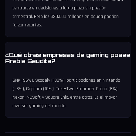
centrarse en decisiones a largo plazo sin presión
trimestral. Pero los $20.000 millones en deuda podrían
forzar recortes.
¿Qué otras empresas de gaming posee
Arabia Saudita?
SNK (96%), Scopely (100%), participaciones en Nintendo
(~8%), Capcom (10%), Take-Two, Embracer Group (8%),
Nexon, NCSoft y Square Enix, entre otras. Es el mayor
inversor gaming del mundo.