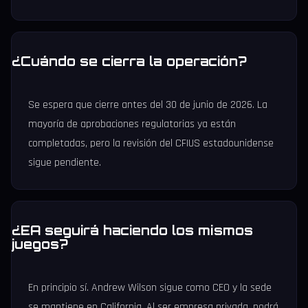
¿Cuándo se cierra la operación?
Se espera que cierre antes del 30 de junio de 2026. La
mayoría de aprobaciones regulatorias ya están
completadas, pero la revisión del CFIUS estadounidense
sigue pendiente.
¿EA seguirá haciendo los mismos
juegos?
En principio sí. Andrew Wilson sigue como CEO y la sede
se mantiene en California. Al ser empresa privada, podrá