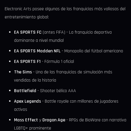
Electronic Arts posee algunas de las franquicias más valiosas del
entretenimiento global:
EA SPORTS FC
(antes FIFA) - La franquicia deportiva
dominante a nivel mundial
EA SPORTS Madden NFL
- Monopolio del fútbol americano
EA SPORTS F1
- Fórmula 1 oficial
The Sims
- Una de las franquicias de simulación más
vendidas de la historia
Battlefield
- Shooter bélico AAA
Apex Legends
- Battle royale con millones de jugadores
activos
Mass Effect
y
Dragon Age
- RPGs de BioWare con narrativa
LGBTQ+ prominente