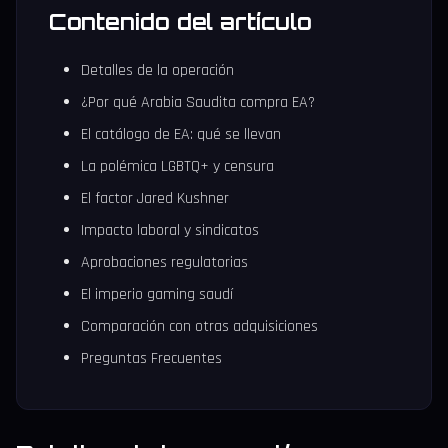
Contenido del artículo
Detalles de la operación
¿Por qué Arabia Saudita compra EA?
El catálogo de EA: qué se llevan
La polémica LGBTQ+ y censura
El factor Jared Kushner
Impacto laboral y sindicatos
Aprobaciones regulatorias
El imperio gaming saudí
Comparación con otras adquisiciones
Preguntas Frecuentes