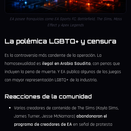
EA posee franquicias como EA Sports FC, Battlefield, The Sims, Mass
Effect y Apex Legends
La polémica LGBTQ+ y censura
Es la controversia más candente de la operación. La
homosexualidad es
ilegal en Arabia Saudita
, con penas que
incluyen la pena de muerte. Y EA publica algunos de los juegos
con mayor representación LGBTQ+ de la industria.
Reacciones de la comunidad
Varios creadores de contenido de The Sims (Kayla Sims,
James Turner, Jesse McNamara)
abandonaron el
programa de creadores de EA
en señal de protesta