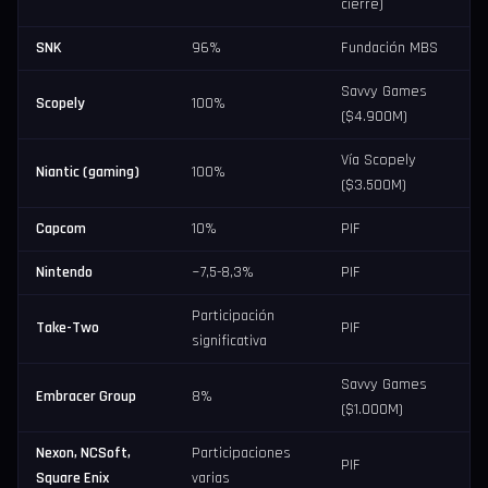
cierre)
SNK
96%
Fundación MBS
Savvy Games
Scopely
100%
($4.900M)
Vía Scopely
Niantic (gaming)
100%
($3.500M)
Capcom
10%
PIF
Nintendo
~7,5-8,3%
PIF
Participación
Take-Two
PIF
significativa
Savvy Games
Embracer Group
8%
($1.000M)
Nexon, NCSoft,
Participaciones
PIF
Square Enix
varias