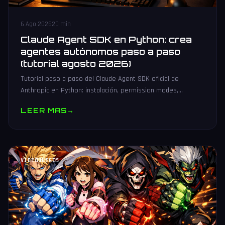
6 Ago 2026
20 min
Claude Agent SDK en Python: crea
agentes autónomos paso a paso
(tutorial agosto 2026)
Tutorial paso a paso del Claude Agent SDK oficial de
Anthropic en Python: instalación, permission modes,
subagentes, sesiones persistentes, cliente MCP y
LEER MAS
→
producción.
VIDEOJUEGOS