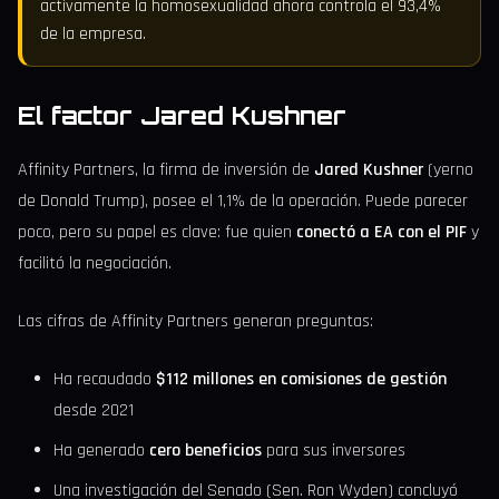
activamente la homosexualidad ahora controla el 93,4%
de la empresa.
El factor Jared Kushner
Affinity Partners, la firma de inversión de
Jared Kushner
(yerno
de Donald Trump), posee el 1,1% de la operación. Puede parecer
poco, pero su papel es clave: fue quien
conectó a EA con el PIF
y
facilitó la negociación.
Las cifras de Affinity Partners generan preguntas:
Ha recaudado
$112 millones en comisiones de gestión
desde 2021
Ha generado
cero beneficios
para sus inversores
Una investigación del Senado (Sen. Ron Wyden) concluyó