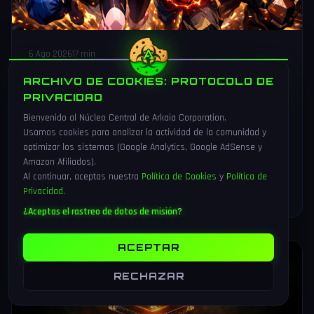
6 Ago 2026
17 min
Marvel Tōkon: Fighting Souls sale
ARCHIVO DE COOKIES: PROTOCOLO DE
hoy 6 de agosto 2026 — análisis del
PRIVACIDAD
4v4 de Arc System Works y guía
Bienvenido al Núcleo Central de Arkaia Corporation.
completa para comprarlo
Usamos cookies para analizar la actividad de la comunidad y
optimizar los sistemas (Google Analytics, Google AdSense y
Marvel Tōkon: Fighting Souls sale hoy 6 de agosto de 2026
Amazon Afiliados).
en PS5 y PC. Arc System Works estrena un formato inédito
Al continuar, aceptas nuestra
Política de Cookies
y
Política de
4v4 tag team con 20 personajes. Análisis y guía de compra.
Privacidad
.
LEER MAS
→
¿Aceptas el rastreo de datos de misión?
ACEPTAR
HARDWARE
RECHAZAR