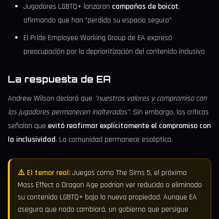
Jugadores LGBTQ+ lanzaron
campañas de boicot
,
afirmando que han "perdido su espacio seguro"
El Pride Employee Working Group de EA expresó
preocupación por la deprioritización del contenido inclusivo
La respuesta de EA
Andrew Wilson declaró que
"nuestros valores y compromiso con
los jugadores permanecen inalterados"
. Sin embargo, los críticos
señalan que
evitó reafirmar explícitamente el compromiso con
la inclusividad
. La comunidad permanece escéptica.
⚠️ El temor real:
Juegos como The Sims 5, el próximo
Mass Effect o Dragon Age podrían ver reducido o eliminado
su contenido LGBTQ+ bajo la nueva propiedad. Aunque EA
asegura que nada cambiará, un gobierno que persigue