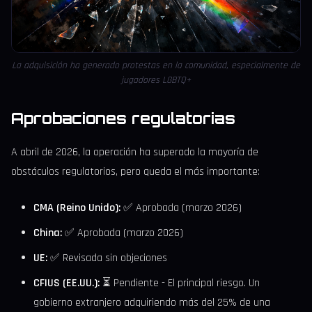
La adquisición ha generado protestas en la comunidad, especialmente de
jugadores LGBTQ+
Aprobaciones regulatorias
A abril de 2026, la operación ha superado la mayoría de
obstáculos regulatorios, pero queda el más importante:
CMA (Reino Unido):
✅ Aprobada (marzo 2026)
China:
✅ Aprobada (marzo 2026)
UE:
✅ Revisada sin objeciones
CFIUS (EE.UU.):
⏳ Pendiente - El principal riesgo. Un
gobierno extranjero adquiriendo más del 25% de una