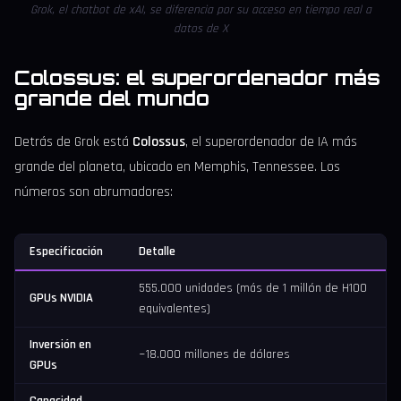
Grok, el chatbot de xAI, se diferencia por su acceso en tiempo real a
datos de X
Colossus: el superordenador más
grande del mundo
Detrás de Grok está
Colossus
, el superordenador de IA más
grande del planeta, ubicado en Memphis, Tennessee. Los
números son abrumadores:
Especificación
Detalle
555.000 unidades (más de 1 millón de H100
GPUs NVIDIA
equivalentes)
Inversión en
~18.000 millones de dólares
GPUs
Capacidad