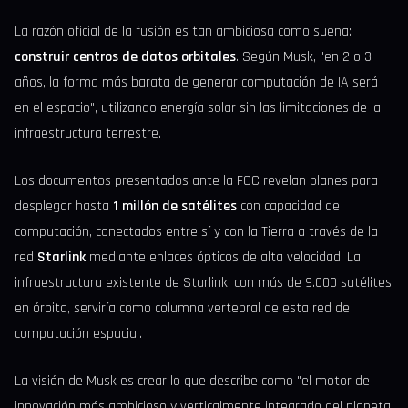
La razón oficial de la fusión es tan ambiciosa como suena:
construir centros de datos orbitales
. Según Musk, "en 2 o 3
años, la forma más barata de generar computación de IA será
en el espacio", utilizando energía solar sin las limitaciones de la
infraestructura terrestre.
Los documentos presentados ante la FCC revelan planes para
desplegar hasta
1 millón de satélites
con capacidad de
computación, conectados entre sí y con la Tierra a través de la
red
Starlink
mediante enlaces ópticos de alta velocidad. La
infraestructura existente de Starlink, con más de 9.000 satélites
en órbita, serviría como columna vertebral de esta red de
computación espacial.
La visión de Musk es crear lo que describe como "el motor de
innovación más ambicioso y verticalmente integrado del planeta