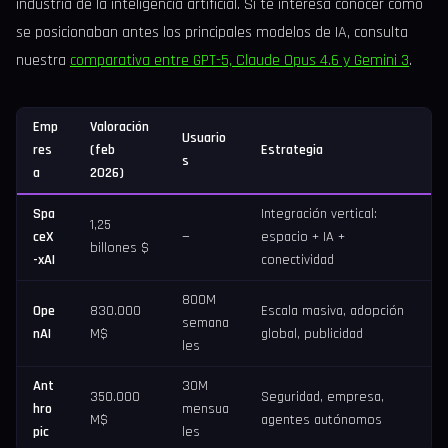
industria de la inteligencia artificial. Si te interesa conocer cómo
se posicionaban antes los principales modelos de IA, consulta
nuestra
comparativa entre GPT-5, Claude Opus 4.6 y Gemini 3
.
Emp
Valoración
Usuario
res
(feb
Estrategia
s
a
2026)
Spa
Integración vertical:
1,25
ceX
—
espacio + IA +
billones $
-xAI
conectividad
800M
Ope
830.000
Escala masiva, adopción
semana
nAI
M$
global, publicidad
les
Ant
30M
350.000
Seguridad, empresa,
hro
mensua
M$
agentes autónomos
pic
les