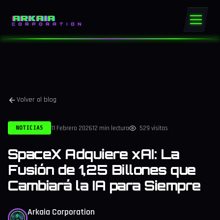
ARKAIA
CORPORATION
Volver al blog
11 Febrero 2026
12 min lectura
529 visitas
NOTICIAS
SpaceX Adquiere xAI: La
Fusión de 1,25 Billones que
Cambiará la IA para Siempre
Arkaia Corporation