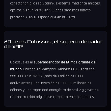
conectarían a la red Starlink existente mediante enlaces
ópticos. Según Musk, en 2-3 años será más barato
procesar IA en el espacio que en la Tierra.
¿Qué es Colossus, el superordenador
de xAI?
Colossus es el
superordenador de IA más grande del
mundo
, ubicado en Memphis, Tennessee. Cuenta con
555.000 GPUs NVIDIA (más de 1 millón de H100
equivalentes), una inversión de ~18.000 millones de
dólares y una capacidad energética de casi 2 gigavatios.
Su construcción original se completó en solo 122 días.