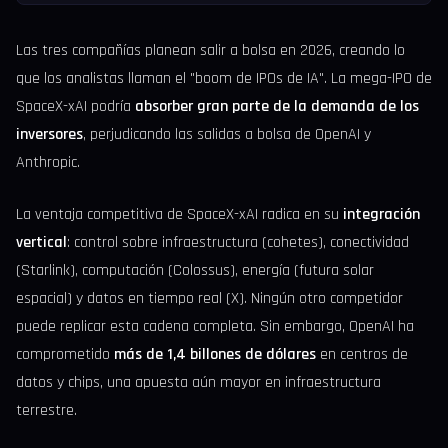
Las tres compañías planean salir a bolsa en 2026, creando lo
que los analistas llaman el "boom de IPOs de IA". La mega-IPO de
SpaceX-xAI podría
absorber gran parte de la demanda de los
inversores
, perjudicando las salidas a bolsa de OpenAI y
Anthropic.
La ventaja competitiva de SpaceX-xAI radica en su
integración
vertical
: control sobre infraestructura (cohetes), conectividad
(Starlink), computación (Colossus), energía (futura solar
espacial) y datos en tiempo real (X). Ningún otro competidor
puede replicar esta cadena completa. Sin embargo, OpenAI ha
comprometido
más de 1,4 billones de dólares
en centros de
datos y chips, una apuesta aún mayor en infraestructura
terrestre.