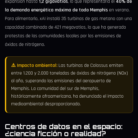
expansión hasta
1,2 gigavatios
, lo que representaría el
40% de
la demanda energética máxima de todo Memphis
en verano.
Para alimentarlo, xAI instaló 35 turbinas de gas metano con una
capacidad combinada de 421 megavatios, lo que ha generado
protestas de las comunidades locales por las emisiones de
óxidos de nitrógeno.
⚠️ Impacto ambiental:
Las turbinas de Colossus emiten
entre 1.200 y 2.000 toneladas de óxidos de nitrógeno (NOx)
al año, superando las emisiones del aeropuerto de
Memphis. La comunidad del sur de Memphis,
históricamente afroamericana, ha denunciado el impacto
medioambiental desproporcionado.
Centros de datos en el espacio:
¿ciencia ficción o realidad?