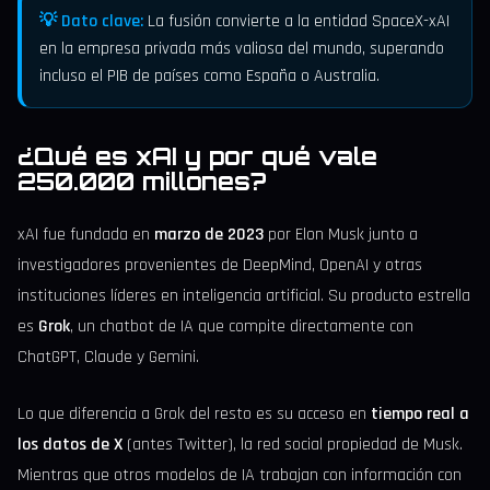
💡 Dato clave:
La fusión convierte a la entidad SpaceX-xAI
en la empresa privada más valiosa del mundo, superando
incluso el PIB de países como España o Australia.
¿Qué es xAI y por qué vale
250.000 millones?
xAI fue fundada en
marzo de 2023
por Elon Musk junto a
investigadores provenientes de DeepMind, OpenAI y otras
instituciones líderes en inteligencia artificial. Su producto estrella
es
Grok
, un chatbot de IA que compite directamente con
ChatGPT, Claude y Gemini.
Lo que diferencia a Grok del resto es su acceso en
tiempo real a
los datos de X
(antes Twitter), la red social propiedad de Musk.
Mientras que otros modelos de IA trabajan con información con