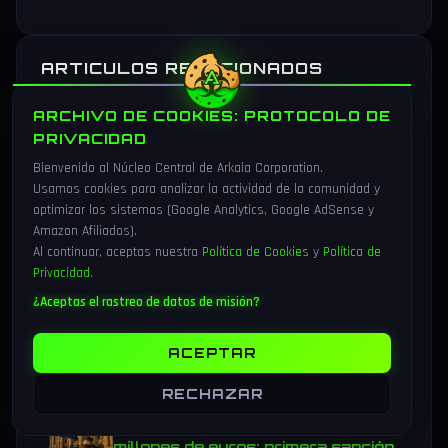
ARTICULOS RELACIONADOS
ARCHIVO DE COOKIES: PROTOCOLO DE
Anthropic entra en la carrera del
PRIVACIDAD
silicio propio para Claude: equipo
Bienvenido al Núcleo Central de Arkaia Corporation.
interno, Samsung como foundry y
Usamos cookies para analizar la actividad de la comunidad y
estrategia multi-chip (agosto
optimizar los sistemas (Google Analytics, Google AdSense y
2026)
Amazon Afiliados).
16 min lectura
Al continuar, aceptas nuestra
Política de Cookies
y
Política de
Privacidad
.
Microsoft Q4 FY2026: Azure
supera 100.000 millones anuales,
¿Aceptas el rastreo de datos de misión?
Copilot dispara a 30 millones de
asientos y Anthropic deja 3.200
ACEPTAR
millones de plusvalías
16 min lectura
RECHAZAR
La UE multa a Google con 890
millones de euros: primera sanción