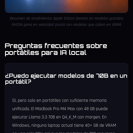
Resumen de rendimiento: Apple Silicon domina en modelos grandes;
NVIDIA gana en velocidad punta con modelos que caben en VRAM.
Preguntas frecuentes sobre
portátiles para IA local
¿Puedo ejecutar modelos de 70B en un
portátil?
Sí, pero solo en portátiles con suficiente memoria
unificada. El MacBook Pro M4 Max con 48 GB puede
ejecutar Llama 3.3 70B en Q4_K_M con margen. En
Windows, ninguna laptop actual tiene 40+ GB de VRAM