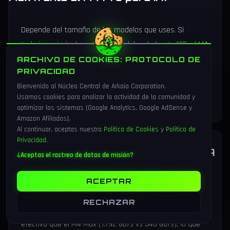
Depende del tamaño de los modelos que uses. Si
trabajas principalmente con modelos de hasta 13B, el M4
Pro con 24 GB es más que suficiente y resulta más
ARCHIVO DE COOKIES: PROTOCOLO DE
PRIVACIDAD
compacto y ligero. Si necesitas modelos de 30B, 65B o
Bienvenido al Núcleo Central de Arkaia Corporation.
70B de forma habitual, la inversión en el M4 Max con 48
Usamos cookies para analizar la actividad de la comunidad y
GB se justifica completamente.
optimizar los sistemas (Google Analytics, Google AdSense y
Amazon Afiliados).
Al continuar, aceptas nuestra
Política de Cookies
y
Política de
Privacidad
.
¿Qué ventaja tiene la VRAM de NVIDIA
¿Aceptas el rastreo de datos de misión?
sobre la memoria unificada de Apple?
ACEPTAR
Para modelos que caben íntegros en VRAM (7-13B), la RTX
RECHAZAR
5090 laptop tiene casi el doble de ancho de banda
efectivo que el M4 Max (1.792 GB/s vs 546 GB/s), lo que