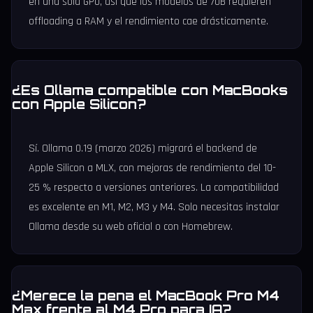
en una sola GPU, así que los modelos de 70B requieren
offloading a RAM y el rendimiento cae drásticamente.
¿Es Ollama compatible con MacBooks
con Apple Silicon?
Sí. Ollama 0.19 (marzo 2026) migrará el backend de
Apple Silicon a MLX, con mejoras de rendimiento del 10-
25 % respecto a versiones anteriores. La compatibilidad
es excelente en M1, M2, M3 y M4. Solo necesitas instalar
Ollama desde su web oficial o con Homebrew.
¿Merece la pena el MacBook Pro M4
Max frente al M4 Pro para IA?