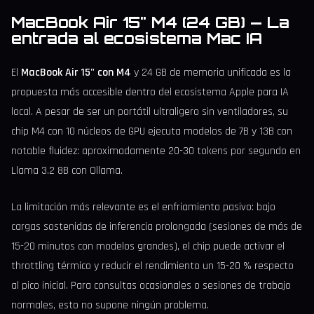
MacBook Air 15" M4 (24 GB) — La
entrada al ecosistema Mac IA
El
MacBook Air 15" con M4
y 24 GB de memoria unificada es la
propuesta más accesible dentro del ecosistema Apple para IA
local. A pesar de ser un portátil ultraligero sin ventiladores, su
chip M4 con 10 núcleos de GPU ejecuta modelos de 7B y 13B con
notable fluidez: aproximadamente 20-30 tokens por segundo en
Llama 3.2 8B con Ollama.
La limitación más relevante es el enfriamiento pasivo: bajo
cargas sostenidas de inferencia prolongada (sesiones de más de
15-20 minutos con modelos grandes), el chip puede activar el
throttling térmico y reducir el rendimiento un 15-20 % respecto
al pico inicial. Para consultas ocasionales o sesiones de trabajo
normales, esto no supone ningún problema.