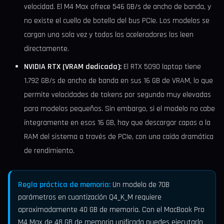
velocidad. El M4 Max ofrece 546 GB/s de ancho de banda, y
no existe el cuello de botella del bus PCIe. Los modelos se
cargan una sola vez y todos los aceleradores los leen
directamente.
NVIDIA RTX (VRAM dedicada):
El RTX 5090 laptop tiene
1.792 GB/s de ancho de banda en sus 16 GB de VRAM, lo que
permite velocidades de tokens por segundo muy elevadas
para modelos pequeños. Sin embargo, si el modelo no cabe
íntegramente en esos 16 GB, hay que descargar capas a la
RAM del sistema a través de PCIe, con una caída dramática
de rendimiento.
Regla práctica de memoria:
Un modelo de 70B
parámetros en cuantización Q4_K_M requiere
aproximadamente 40 GB de memoria. Con el MacBook Pro
M4 Max de 48 GB de memoria unificada puedes ejecutarlo