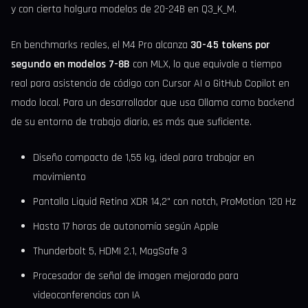
y con cierta holgura modelos de 20-24B en Q3_K_M.
En benchmarks reales, el M4 Pro alcanza
30-45 tokens por
segundo en modelos 7-8B
con MLX, lo que equivale a tiempo
real para asistencia de código con Cursor AI o GitHub Copilot en
modo local. Para un desarrollador que usa Ollama como backend
de su entorno de trabajo diario, es más que suficiente.
Diseño compacto de 1,55 kg, ideal para trabajar en
movimiento
Pantalla Liquid Retina XDR 14,2" con notch, ProMotion 120 Hz
Hasta 17 horas de autonomía según Apple
Thunderbolt 5, HDMI 2.1, MagSafe 3
Procesador de señal de imagen mejorado para
videoconferencias con IA