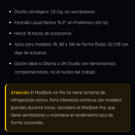
Diseño ultraligero: 1,51 kg, sin ventiladores
Pantalla Liquid Retina 15,3" sin ProMotion (60 Hz)
Hasta 18 horas de autonomía
Apto para modelos 7B, 8B y 13B de forma fluida; 20-27B con
algo de esfuerzo
Opción ideal si Ollama o LM Studio son herramientas
complementarias, no el núcleo del trabajo
Atención:
El MacBook Air M4 no tiene sistema de
refrigeración activo. Para inferencia continua con modelos
grandes durante horas, considera el MacBook Pro, que
tiene ventiladores y mantiene el rendimiento pico de
forma sostenida.