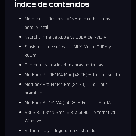
Índice de contenidos
Memoria unificada vs VRAM dedicada: la clave
para IA local
Neural Engine de Apple vs CUDA de NVIDIA
Ecosistema de software: MLX, Metal, CUDA y
ROCm
Comparativa de los 4 mejores portátiles
MacBook Pro 16" M4 Max (48 GB) — Tope absoluto
MacBook Pro 14" M4 Pro (24 GB) — Equilibrio
premium
MacBook Air 15" M4 (24 GB) — Entrada Mac IA
ASUS ROG Strix Scar 18 RTX 5090 — Alternativa
Windows
Autonomía y refrigeración sostenida