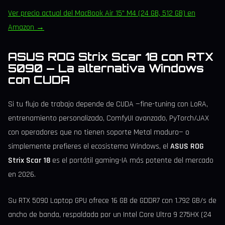
Ver precio actual del MacBook Air 15" M4 (24 GB, 512 GB) en
Amazon →
ASUS ROG Strix Scar 18 con RTX
5090 — La alternativa Windows
con CUDA
Si tu flujo de trabajo depende de CUDA —fine-tuning con LoRA,
entrenamiento personalizado, ComfyUI avanzado, PyTorch/JAX
con operadores que no tienen soporte Metal maduro— o
simplemente prefieres el ecosistema Windows, el
ASUS ROG
Strix Scar 18
es el portátil gaming-IA más potente del mercado
en 2026.
Su RTX 5090 Laptop GPU ofrece 16 GB de GDDR7 con 1.792 GB/s de
ancho de banda, respaldada por un Intel Core Ultra 9 275HX (24