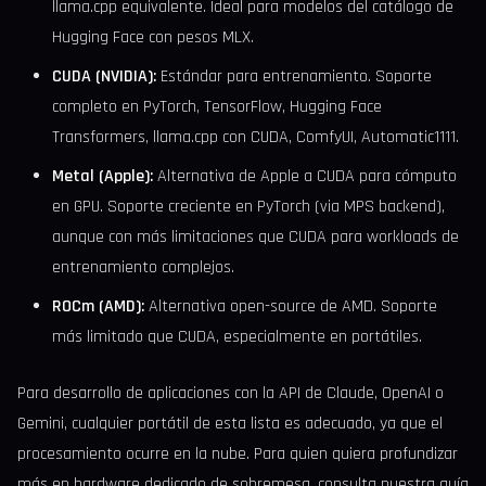
llama.cpp equivalente. Ideal para modelos del catálogo de
Hugging Face con pesos MLX.
CUDA (NVIDIA):
Estándar para entrenamiento. Soporte
completo en PyTorch, TensorFlow, Hugging Face
Transformers, llama.cpp con CUDA, ComfyUI, Automatic1111.
Metal (Apple):
Alternativa de Apple a CUDA para cómputo
en GPU. Soporte creciente en PyTorch (via MPS backend),
aunque con más limitaciones que CUDA para workloads de
entrenamiento complejos.
ROCm (AMD):
Alternativa open-source de AMD. Soporte
más limitado que CUDA, especialmente en portátiles.
Para desarrollo de aplicaciones con la API de Claude, OpenAI o
Gemini, cualquier portátil de esta lista es adecuado, ya que el
procesamiento ocurre en la nube. Para quien quiera profundizar
más en hardware dedicado de sobremesa, consulta nuestra guía