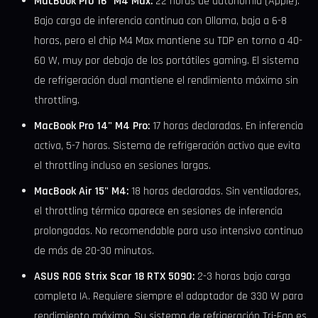
MacBook Pro 16" M4 Max:
22 horas de autonomía (Apple).
Bajo carga de inferencia continua con Ollama, baja a 6-8
horas, pero el chip M4 Max mantiene su TDP en torno a 40-
60 W, muy por debajo de los portátiles gaming. El sistema
de refrigeración dual mantiene el rendimiento máximo sin
throttling.
MacBook Pro 14" M4 Pro:
17 horas declaradas. En inferencia
activa, 5-7 horas. Sistema de refrigeración activo que evita
el throttling incluso en sesiones largas.
MacBook Air 15" M4:
18 horas declaradas. Sin ventiladores,
el throttling térmico aparece en sesiones de inferencia
prolongadas. No recomendable para uso intensivo continuo
de más de 20-30 minutos.
ASUS ROG Strix Scar 18 RTX 5090:
2-3 horas bajo carga
completa IA. Requiere siempre el adaptador de 330 W para
rendimiento máximo. Su sistema de refrigeración Tri-Fan es