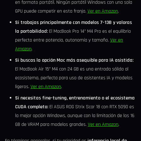
en formato portátil. Ningún portátil Windows con una sola
GPU puede competir en esta franja.
Ver en Amazon
.
Si trabajas principalmente con modelos 7-13B y valoras
la portabilidad:
El MacBook Pro 14" M4 Pro es el equilibrio
perfecto entre potencia, autonomía y tamaño.
Ver en
Amazon
.
Si buscas la opción Mac más asequible para IA asistida:
El MacBook Air 15" M4 con 24 GB es una entrada sólida al
ecosistema, perfecta para uso de asistentes IA y modelos
ligeros.
Ver en Amazon
.
Si necesitas fine-tuning, entrenamiento o el ecosistema
CUDA completo:
El ASUS ROG Strix Scar 18 con RTX 5090 es
la mejor opción Windows, aunque con la limitación de los 16
GB de VRAM para modelos grandes.
Ver en Amazon
.
En términos generales, si tu prioridad es
inferencia local de