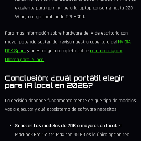
excelente para gaming, pero la laptop consume hasta 220
W bajo carga combinada CPU+GPU.
Para más información sobre hardware de IA de escritorio con
mayor potencia sostenida, revisa nuestra cobertura del
NVIDIA
DGX Spark
y nuestra guía completa sobre
cómo configurar
Ollama para IA local
.
Conclusión: ¿cuál portátil elegir
para IA local en 2026?
La decisión depende fundamentalmente de qué tipo de modelos
vas a ejecutar y qué ecosistema de software necesitas:
Si necesitas modelos de 70B o mayores en local:
El
MacBook Pro 16" M4 Max con 48 GB es la única opción real