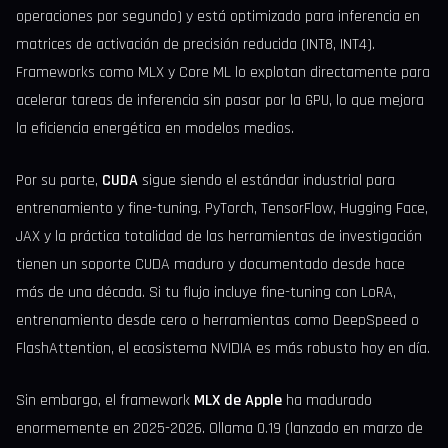
operaciones por segundo) y está optimizado para inferencia en
matrices de activación de precisión reducida (INT8, INT4).
Frameworks como MLX y Core ML lo explotan directamente para
acelerar tareas de inferencia sin pasar por la GPU, lo que mejora
la eficiencia energética en modelos medios.
Por su parte,
CUDA
sigue siendo el estándar industrial para
entrenamiento y fine-tuning. PyTorch, TensorFlow, Hugging Face,
JAX y la práctica totalidad de las herramientas de investigación
tienen un soporte CUDA maduro y documentado desde hace
más de una década. Si tu flujo incluye fine-tuning con LoRA,
entrenamiento desde cero o herramientas como DeepSpeed o
FlashAttention, el ecosistema NVIDIA es más robusto hoy en día.
Sin embargo, el framework
MLX de Apple
ha madurado
enormemente en 2025-2026. Ollama 0.19 (lanzado en marzo de