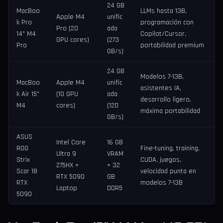
24 GB
MacBoo
LLMs hasta 13B,
Apple M4
unific
k Pro
programación con
Pro (20
ada
14" M4
Copilot/Cursor,
GPU cores)
(273
Pro
portabilidad premium
GB/s)
24 GB
Modelos 7-13B,
MacBoo
Apple M4
unific
asistentes IA,
k Air 15"
(10 GPU
ada
desarrollo ligero,
M4
cores)
(120
máxima portabilidad
GB/s)
ASUS
Intel Core
16 GB
ROG
Fine-tuning, training,
Ultra 9
VRAM
Strix
CUDA, juegos,
275HX +
+ 32
Scar 18
velocidad punta en
RTX 5090
GB
RTX
modelos 7-13B
Laptop
DDR5
5090