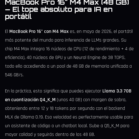
MacBook Pro 16" M4 Max (48 GB)
— El tope absoluto para IA en
portátil
El
MacBook Pro 16" con M4 Max
es, en mayo de 2026, el portátil
más potente del mundo para inferencia de LLMs grandes. Su
chip M4 Max integra 16 núcleos de CPU (12 de rendimiento + 4 de
eficiencia), 40 núcleos de GPU y un Neural Engine de 38 TOPS,
todo ello accediendo a un pool de 48 GB de memoria unificada a
546 GB/s.
En la práctica, esto significa que puedes ejecutar
Llama 3.3 70B
en cuantización Q4_K_M
(unos 40 GB) con margen de sobra,
obteniendo entre 12 y 18 tokens por segundo con el backend
MLX de Ollama 0.19. Esa velocidad es perfectamente usable para
un asistente de código o un chatbot local. Sube a Q5_K_M para
mayor calidad y seguirás dentro de los 48 GB.