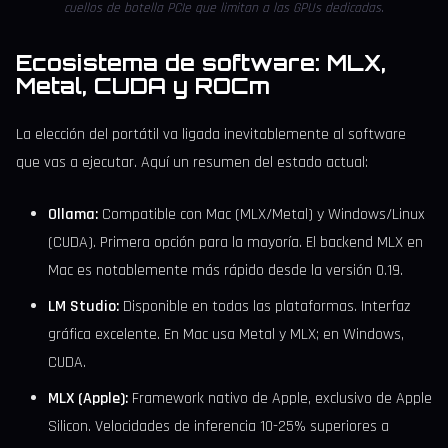
cuellos de botella PCIe que limitan a las GPUs dedicadas.
Ecosistema de software: MLX,
Metal, CUDA y ROCm
La elección del portátil va ligada inevitablemente al software
que vas a ejecutar. Aquí un resumen del estado actual:
Ollama:
Compatible con Mac (MLX/Metal) y Windows/Linux
(CUDA). Primera opción para la mayoría. El backend MLX en
Mac es notablemente más rápido desde la versión 0.19.
LM Studio:
Disponible en todas las plataformas. Interfaz
gráfica excelente. En Mac usa Metal y MLX; en Windows,
CUDA.
MLX (Apple):
Framework nativo de Apple, exclusivo de Apple
Silicon. Velocidades de inferencia 10-25% superiores a