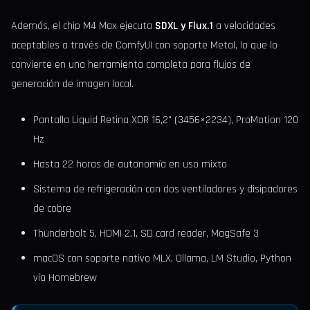
Además, el chip M4 Max ejecuta
SDXL y Flux.1
a velocidades
aceptables a través de ComfyUI con soporte Metal, lo que lo
convierte en una herramienta completa para flujos de
generación de imagen local.
Pantalla Liquid Retina XDR 16,2" (3456×2234), ProMotion 120
Hz
Hasta 22 horas de autonomía en uso mixto
Sistema de refrigeración con dos ventiladores y disipadores
de cobre
Thunderbolt 5, HDMI 2.1, SD card reader, MagSafe 3
macOS con soporte nativo MLX, Ollama, LM Studio, Python
vía Homebrew