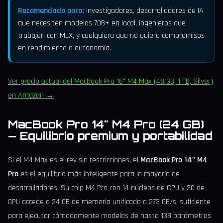
Recomendado para:
Investigadores, desarrolladores de IA
que necesiten modelos 70B+ en local, ingenieros que
trabajen con MLX, y cualquiera que no quiera compromisos
en rendimiento o autonomía.
Ver precio actual del MacBook Pro 16" M4 Max (48 GB, 1 TB, Silver)
en Amazon →
MacBook Pro 14" M4 Pro (24 GB)
— Equilibrio premium y portabilidad
Si el M4 Max es el rey sin restricciones, el
MacBook Pro 14" M4
Pro
es el equilibrio más inteligente para la mayoría de
desarrolladores. Su chip M4 Pro con 14 núcleos de CPU y 20 de
GPU accede a 24 GB de memoria unificada a 273 GB/s, suficiente
para ejecutar cómodamente modelos de hasta 13B parámetros