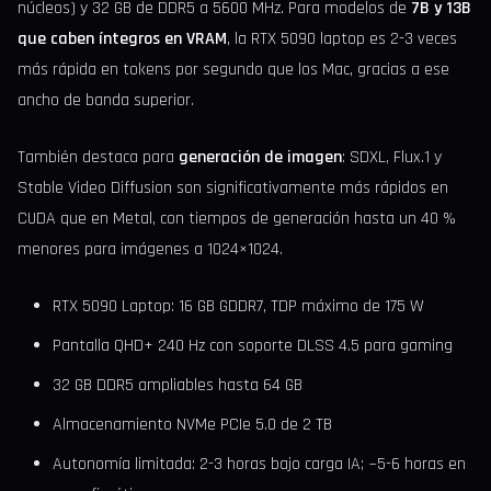
núcleos) y 32 GB de DDR5 a 5600 MHz. Para modelos de
7B y 13B
que caben íntegros en VRAM
, la RTX 5090 laptop es 2-3 veces
más rápida en tokens por segundo que los Mac, gracias a ese
ancho de banda superior.
También destaca para
generación de imagen
: SDXL, Flux.1 y
Stable Video Diffusion son significativamente más rápidos en
CUDA que en Metal, con tiempos de generación hasta un 40 %
menores para imágenes a 1024×1024.
RTX 5090 Laptop: 16 GB GDDR7, TDP máximo de 175 W
Pantalla QHD+ 240 Hz con soporte DLSS 4.5 para gaming
32 GB DDR5 ampliables hasta 64 GB
Almacenamiento NVMe PCIe 5.0 de 2 TB
Autonomía limitada: 2-3 horas bajo carga IA; ~5-6 horas en