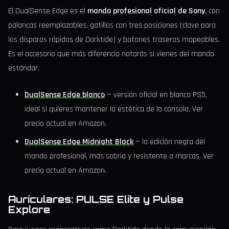
El DualSense Edge es el
mando profesional oficial de Sony
, con
palancas reemplazables, gatillos con tres posiciones (clave para
los disparos rápidos de Darktide) y botones traseros mapeables.
Es el accesorio que más diferencia notarás si vienes del mando
estándar.
DualSense Edge blanco
— versión oficial en blanco PS5,
ideal si quieres mantener la estética de la consola. Ver
precio actual en Amazon.
DualSense Edge Midnight Black
— la edición negra del
mando profesional, más sobria y resistente a marcas. Ver
precio actual en Amazon.
Auriculares: PULSE Elite y Pulse
Explore