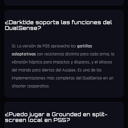
¿Darktide soporta las funciones del
DualSense?
Sí. La versión de PS5 aprovecha los
gatillos
adaptativos
con resistencia distinta para cada arma, la
vibración háptica para impactos y disparos, y el altavoz
del mando para alertas del Auspex. Es una de las
implementaciones más completas del DualSense en un
shooter cooperativo.
¿Puedo jugar a Grounded en split-
screen local en PS5?