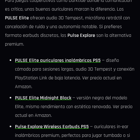
Para juegos cooperativos como Darktide donde la comunicación
es crítica, unos buenos auriculares marcan la diferencia. Los
PULSE Elite
ofrecen audio 3D Tempest, micrófono retráctil con
cancelación de ruido y una autonomía notable. Si prefieres
formato earbuds discretos, los
Pulse Explore
son la alternativa
premium.
PULSE Elite auriculares inalámbricos PS5
— diseño
cómodo para sesiones largas, audio 3D Tempest y conexión
PlayStation Link de baja latencia. Ver precio actual en
Amazon.
PULSE Elite Midnight Black
— versión negra del modelo
Elite, mismo rendimiento con estética renovada. Ver precio
actual en Amazon.
Pulse Explore Wireless Earbuds PS5
— auriculares in-ear
inalámbricos premium, perfectos para jugar tumbado o si