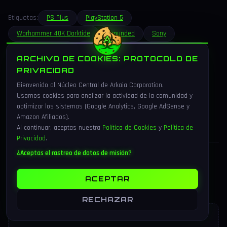
Etiquetas:
PS Plus
PlayStation 5
Warhammer 40K Darktide
Grounded
Sony
PS Plus Essential
Junio 2026
Juegos gratis
ARCHIVO DE COOKIES: PROTOCOLO DE
Fatshark
Obsidian
PRIVACIDAD
Bienvenido al Núcleo Central de Arkaia Corporation.
Usamos cookies para analizar la actividad de la comunidad y
Compartir:
optimizar los sistemas (Google Analytics, Google AdSense y
Amazon Afiliados).
Al continuar, aceptas nuestra
Política de Cookies
y
Política de
Privacidad
.
¿Aceptas el rastreo de datos de misión?
ACEPTAR
Comentarios
(0)
RECHAZAR