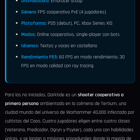
Distribuidora
: Embracer Group
Género
: FPS cooperativo PvE (4 jugadores)
Plataforma
: PS5 (debut), PC, Xbox Series X|S
Modos
: Online cooperativo, single-player con bots
Idiomas
: Textos y voces en castellano
Rendimiento PS5
: 60 FPS en modo rendimiento, 30
FPS en modo calidad con ray tracing
Para los no iniciados, Darktide es un
shooter cooperativo a
primera persona
ambientado en la colmena de Tertium, una
ciudad-mundo del universo de Warhammer 40,000 infestada por
cultistas del Caos. Cuatro jugadores eligen entre cuatro clases
(Veterano, Predicador, Ogryn y Psyker), cada una con habilidades
únicas, y se lanzan a misiones procedurales donde la mezcla de