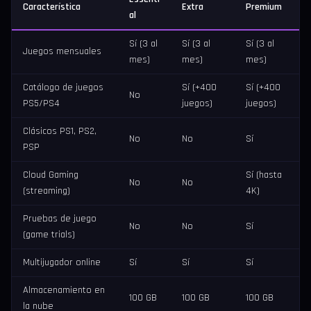
Característica
Extra
Premium
al
Sí (3 al
Sí (3 al
Sí (3 al
Juegos mensuales
mes)
mes)
mes)
Catálogo de juegos
Sí (+400
Sí (+400
No
PS5/PS4
juegos)
juegos)
Clásicos PS1, PS2,
No
No
Sí
PSP
Cloud Gaming
Sí (hasta
No
No
(streaming)
4K)
Pruebas de juego
No
No
Sí
(game trials)
Multijugador online
Sí
Sí
Sí
Almacenamiento en
100 GB
100 GB
100 GB
la nube