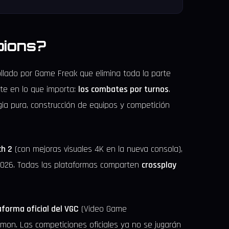
ions?
llado por Game Freak que elimina toda la parte
te en lo que importa:
los combates por turnos
.
tegia pura, construcción de equipos y competición
ch 2
(con mejoras visuales 4K en la nueva consola),
026. Todas las plataformas comparten
crossplay
aforma oficial del VGC
(Video Game
émon. Las competiciones oficiales ya no se jugarán