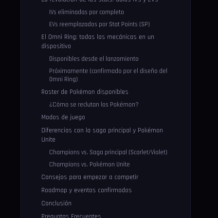
IVs eliminadas por completo
EVs reemplazados por Stat Points (SP)
El Omni Ring: todas las mecánicas en un
dispositivo
Disponibles desde el lanzamiento
Próximamente (confirmado por el diseño del
Omni Ring)
Roster de Pokémon disponibles
¿Cómo se reclutan los Pokémon?
Modos de juego
Diferencias con la saga principal y Pokémon
Unite
Champions vs. Saga principal (Scarlet/Violet)
Champions vs. Pokémon Unite
Consejos para empezar a competir
Roadmap y eventos confirmados
Conclusión
Preguntas Frecuentes