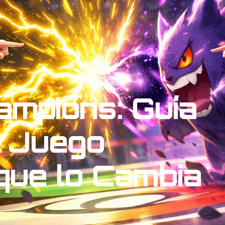
mpions: Guía
l Juego
que lo Cambia