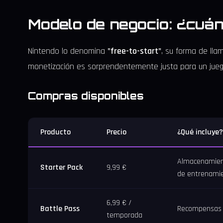
Modelo de negocio: ¿cuá
Nintendo lo denomina
"free-to-start"
, su forma de llam
monetización es sorprendentemente justa para un juego
Compras disponibles
Producto
Precio
¿Qué incluye?
Almacenamient
Starter Pack
9,99 €
de entrenami
6,99 € /
Battle Pass
Recompensas a
temporada