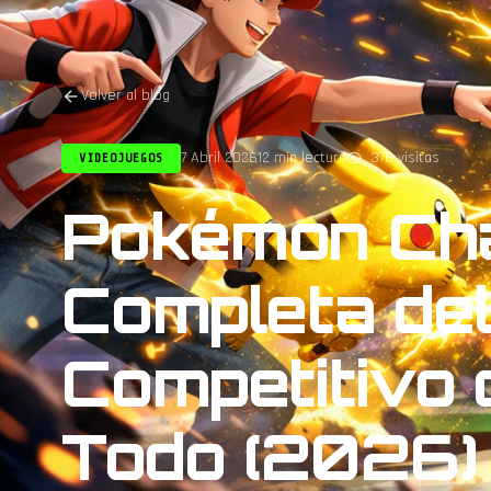
Volver al blog
7 Abril 2026
12 min lectura
376 visitas
VIDEOJUEGOS
Pokémon Cha
Completa de
Competitivo 
Todo (2026)