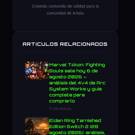
Creando contenido de calidad para la
comunidad de Arkaia.
ARTICULOS RELACIONADOS
Marvel Tōkon: Fighting
Souls sale hoy 6 de
agosto 2026 —
análisis del 4v4 de Arc
System Works y guía
completa para
comprarlo
17 min lectura
Elden Ring Tarnished
Edition Switch 2 (28
agosto 2026): análisis,