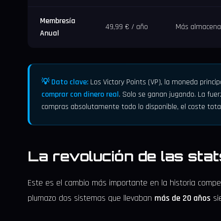
Membresía
49,99 € / año
Más almacenam
Anual
💡 Dato clave:
Los Victory Points (VP), la moneda princi
comprar con dinero real
. Solo se ganan jugando. La fuerz
compras absolutamente todo lo disponible, el coste tota
La revolución de las stat
Este es el cambio más importante en la historia comp
plumazo dos sistemas que llevaban
más de 20 años
si