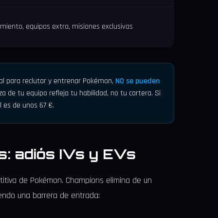
iento, equipos extra, misiones exclusivas
pal para reclutar y entrenar Pokémon,
NO se pueden
a de tu equipo refleja tu habilidad, no tu cartera. Si
l es de unos 67 €.
s: adiós IVs y EVs
etitiva de Pokémon. Champions elimina de un
endo una barrera de entrada: