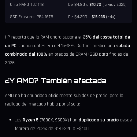
Chip NAND TLC 1TB
De $4.80 a
$10.70
(jul-nov 2025)
SSD Exascend PE4 16TB
De $4.299 a
$15.935
(~4x)
HP reporta que la RAM ahora supone el
35% del coste total de
un PC
, cuando antes era del 15-18%. Gartner predice una
subida
combinada del 130%
en precios de DRAM+SSD para finales de
2026.
¿Y AMD? También afectada
AMD no ha anunciado oficialmente subidas de precio, pero la
realidad del mercado habla por sí sola:
Los
Ryzen 5
(7600X, 9600X) han
duplicado su precio
desde
febrero de 2026: de $170-220 a ~$400