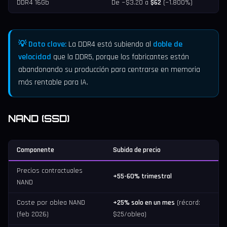
DDR4 16Gb
De ~$3.20 a
$62
(~1.800%)
💡 Dato clave:
La DDR4 está subiendo al
doble de
velocidad
que la DDR5, porque los fabricantes están
abandonando su producción para centrarse en memoria
más rentable para IA.
NAND (SSD)
Componente
Subida de precio
Precios contractuales
+55-60% trimestral
NAND
Coste por oblea NAND
+25% solo en un mes
(récord:
(feb 2026)
$25/oblea)