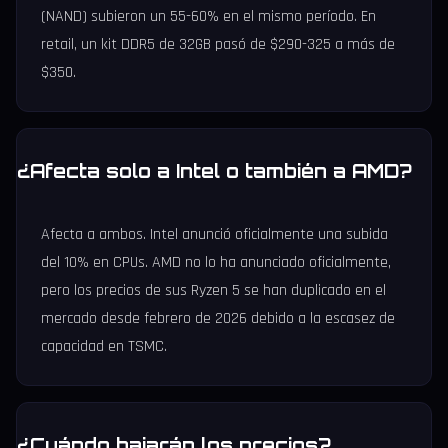
(NAND) subieron un 55-60% en el mismo período. En
retail, un kit DDR5 de 32GB pasó de $290-325 a más de
$350.
¿Afecta solo a Intel o también a AMD?
Afecta a ambos. Intel anunció oficialmente una subida
del 10% en CPUs. AMD no lo ha anunciado oficialmente,
pero los precios de sus Ryzen 5 se han duplicado en el
mercado desde febrero de 2026 debido a la escasez de
capacidad en TSMC.
¿Cuándo bajarán los precios?