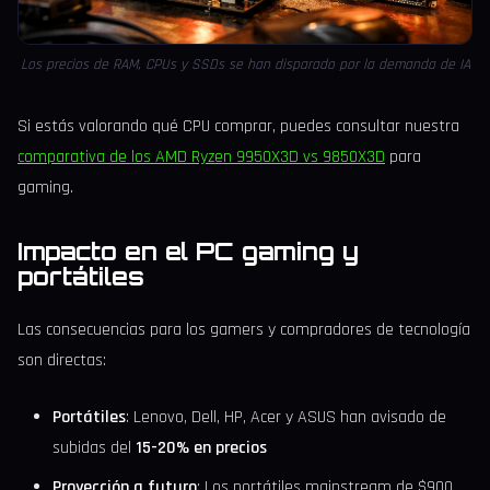
Los precios de RAM, CPUs y SSDs se han disparado por la demanda de IA
Si estás valorando qué CPU comprar, puedes consultar nuestra
comparativa de los AMD Ryzen 9950X3D vs 9850X3D
para
gaming.
Impacto en el PC gaming y
portátiles
Las consecuencias para los gamers y compradores de tecnología
son directas:
Portátiles
: Lenovo, Dell, HP, Acer y ASUS han avisado de
subidas del
15-20% en precios
Proyección a futuro
: Los portátiles mainstream de $900