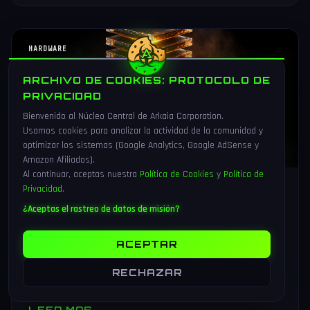
HARDWARE
ARCHIVO DE COOKIES: PROTOCOLO DE
PRIVACIDAD
Bienvenido al Núcleo Central de Arkaia Corporation.
Usamos cookies para analizar la actividad de la comunidad y
optimizar los sistemas (Google Analytics, Google AdSense y
Amazon Afiliados).
Al continuar, aceptas nuestra
Política de Cookies
y
Política de
Privacidad
.
6 Ago 2026
16 min
¿Aceptas el rastreo de datos de misión?
Samsung zHBM y HBM4E en FMS
2026: la memoria vertical que
multiplica por ocho HBM5
ACEPTAR
Samsung presenta en FMS 2026 zHBM (memoria 3D vertical
RECHAZAR
apilada sobre el acelerador IA, 8x HBM5), HBM4E ya en
muestras y V10 BV-NAND con 400+ capas.
LEER MAS
→