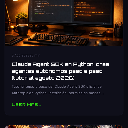
6 Ago 2026
20 min
Claude Agent SDK en Python: crea
agentes autónomos paso a paso
(tutorial agosto 2026)
Tutorial paso a paso del Claude Agent SDK oficial de
Anthropic en Python: instalación, permission modes,
subagentes, sesiones persistentes, cliente MCP y
LEER MAS
→
producción.