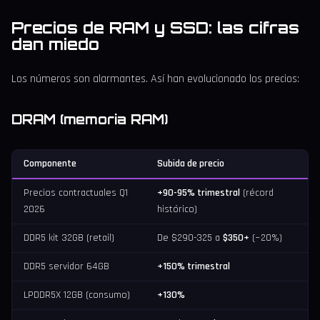
Precios de RAM y SSD: las cifras
dan miedo
Los números son alarmantes. Así han evolucionado los precios:
DRAM (memoria RAM)
Componente
Subida de precio
Precios contractuales Q1
+90-95% trimestral
(récord
2026
histórico)
DDR5 kit 32GB (retail)
De $290-325 a
$350+
(~20%)
DDR5 servidor 64GB
+150% trimestral
LPDDR5X 12GB (consumo)
+130%