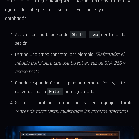
tocar código. En lugar de empezar a escribir archivos a lo loco, el
agente describe paso a paso lo que va a hacer y espera tu
aprobación.
Activa plan mode pulsando
+
dentro de la
Shift
Tab
sesión.
Escribe una tarea concreta, por ejemplo:
"Refactoriza el
módulo auth/ para que use bcrypt en vez de SHA-256 y
añade tests"
.
Claude responderá con un plan numerado. Léelo y, si te
convence, pulsa
para ejecutarlo.
Enter
Si quieres cambiar el rumbo, contesta en lenguaje natural:
"Antes de tocar tests, muéstrame los archivos afectados"
.