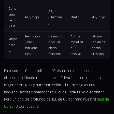
Cons
Alto
umo
Muy bajo
(Electron
Medio
Muy bajo
de
)
RAM
Refactors
Desarroll
Autoco
Edición
Mejor
, CI/CD,
o visual
mpletad
rápida de
para
backend,
diario,
o
pocos
…
ops
frontend
masivo
archivos
En resumen: Cursor brilla en IDE visual con más recursos
disponibles; Claude Code es más eficiente en terminal pura,
mejor para CI/CD y automatización. Si tu trabajo es 80%
backend, scripts y operaciones, Claude Code te va a encantar.
Para un análisis profundo del IDE de Cursor mira nuestra
guía de
Cursor 3 Composer 2
.