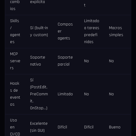
camb
explícita
t
ios
Skills
Limitado
Compos
/
Sí (built-in
a tareas
Macros
er
agent
y custom)
predefi
simples
agents
es
nidas
MCP
Soporte
Soporte
serve
No
No
nativo
parcial
rs
Sí
Hook
(PostEdit,
s de
PreComm
Limitado
No
No
event
it,
os
OnStop…)
Uso
Excelente
en
Difícil
Difícil
Bueno
(sin GUI)
CI/CD