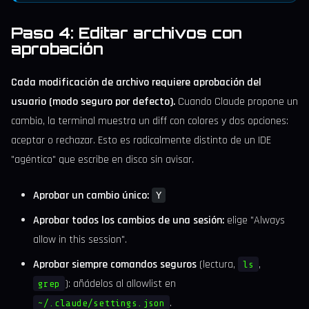
Paso 4: Editar archivos con
aprobación
Cada modificación de archivo requiere aprobación del
usuario (modo seguro por defecto).
Cuando Claude propone un
cambio, la terminal muestra un diff con colores y dos opciones:
aceptar o rechazar. Esto es radicalmente distinto de un IDE
"agéntico" que escribe en disco sin avisar.
Aprobar un cambio único:
Y
Aprobar todos los cambios de una sesión:
elige "Always
allow in this session".
Aprobar siempre comandos seguros
(lectura,
,
ls
): añádelos al allowlist en
grep
.
~/.claude/settings.json