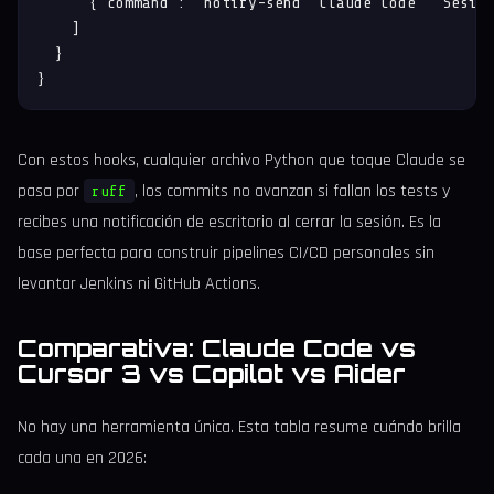
      {"command": "notify-send 'Claude Code' 'Sesión
    ]

  }

}
Con estos hooks, cualquier archivo Python que toque Claude se
pasa por
, los commits no avanzan si fallan los tests y
ruff
recibes una notificación de escritorio al cerrar la sesión. Es la
base perfecta para construir pipelines CI/CD personales sin
levantar Jenkins ni GitHub Actions.
Comparativa: Claude Code vs
Cursor 3 vs Copilot vs Aider
No hay una herramienta única. Esta tabla resume cuándo brilla
cada una en 2026: