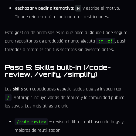
Rechazar y pedir alternativa:
y escribe el motivo.
N
Claude reintentará respetando tus restricciones.
Esta gestión de permisos es lo que hace a Claude Code seguro
para repositorios de producción: nunca ejecuta
, push
rm -rf
forzados o commits con tus secretos sin avisarte antes.
Paso 5: Skills built-in (/code-
review, /verify, /simplify)
Las
skills
son capacidades especializadas que se invocan con
. Anthropic incluye varias de fábrica y la comunidad publica
/
las suyas. Las más útiles a diario:
— revisa el diff actual buscando bugs y
/code-review
mejoras de reutilización.