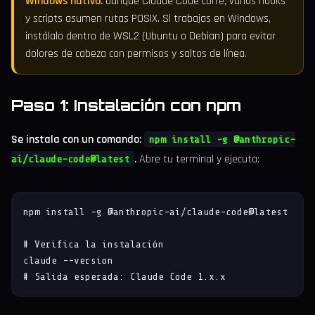
Windows nativo:
aunque Claude Code corre, varios hooks
y scripts asumen rutas POSIX. Si trabajas en Windows,
instálalo dentro de WSL2 (Ubuntu o Debian) para evitar
dolores de cabeza con permisos y saltos de línea.
Paso 1: Instalación con npm
Se instala con un comando:
npm install -g @anthropic-
.
Abre tu terminal y ejecuta:
ai/claude-code@latest
npm install -g @anthropic-ai/claude-code@latest

# Verifica la instalación

claude --version

# Salida esperada: Claude Code 1.x.x