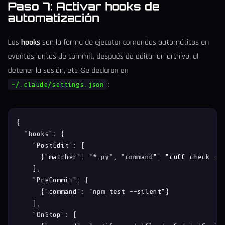
Paso 7: Activar hooks de
automatización
Los
hooks
son la forma de ejecutar comandos automáticos en
eventos: antes de commit, después de editar un archivo, al
detener la sesión, etc. Se declaran en
:
~/.claude/settings.json
{

  "hooks": {

    "PostEdit": [

      {"matcher": "*.py", "command": "ruff check --f
    ],

    "PreCommit": [

      {"command": "npm test --silent"}

    ],

    "OnStop": [
