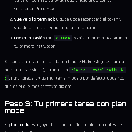
Verás un permiso de OAuth que enlaza el CLI con tu
suscripción Pro o Max.
Vuelve a la terminal:
Claude Code reconocerá el token y
guardará una credencial cifrada en tu home.
Lanza la sesión
con
. Verás un prompt esperando
claude
tu primera instrucción.
Si quieres una versión rápida con Claude Haiku 4.5 (más barata
para tareas triviales), arranca con
claude --model haiku-4-
. Para tareas largas mantén el modelo por defecto, Opus 4.8,
5
que es el que más contexto digiere.
Paso 3: Tu primera tarea con plan
mode
El
plan mode
es la joya de la corona: Claude planifica antes de