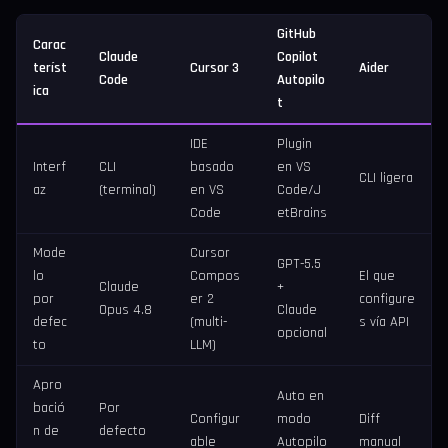
GitHub
Carac
Claude
Copilot
teríst
Cursor 3
Aider
Code
Autopilo
ica
t
IDE
Plugin
Interf
CLI
basado
en VS
CLI ligera
az
(terminal)
en VS
Code/J
Code
etBrains
Mode
Cursor
GPT-5.5
lo
Compos
El que
Claude
+
por
er 2
configure
Opus 4.8
Claude
defec
(multi-
s vía API
opcional
to
LLM)
Apro
Auto en
bació
Por
Configur
modo
Diff
n de
defecto
able
Autopilo
manual