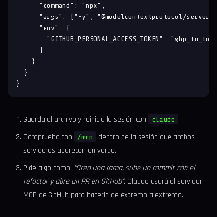
      "command": "npx",

      "args": ["-y", "@modelcontextprotocol/server-g
      "env": {

        "GITHUB_PERSONAL_ACCESS_TOKEN": "ghp_tu_toke
      }

    }

  }

}
Guarda el archivo y reinicia la sesión con
.
claude
Comprueba con
dentro de la sesión que ambos
/mcp
servidores aparecen en verde.
Pide algo como:
"Crea una rama, sube un commit con el
refactor y abre un PR en GitHub"
. Claude usará el servidor
MCP de GitHub para hacerlo de extremo a extremo.