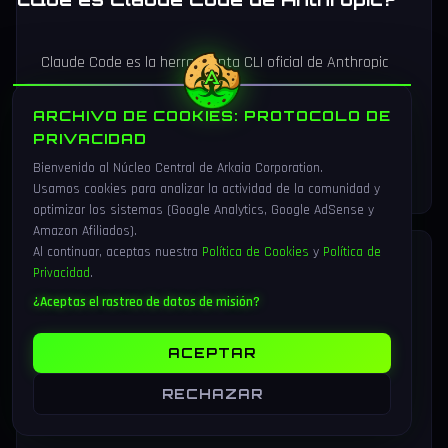
Claude Code es la herramienta CLI oficial de Anthropic
para programar desde terminal con Claude. Permite
ARCHIVO DE COOKIES: PROTOCOLO DE
editar archivos, ejecutar comandos, lanzar tests y abrir
PRIVACIDAD
PRs sin salir de la consola, usando Claude Opus 4.8 por
Bienvenido al Núcleo Central de Arkaia Corporation.
defecto.
Usamos cookies para analizar la actividad de la comunidad y
optimizar los sistemas (Google Analytics, Google AdSense y
Amazon Afiliados).
Al continuar, aceptas nuestra
Política de Cookies
y
Política de
¿Cómo se instala Claude Code?
Privacidad
.
¿Aceptas el rastreo de datos de misión?
Se instala con un único comando:
npm install -g
ACEPTAR
. Necesitas
@anthropic-ai/claude-code@latest
Node.js 18 o superior. Después ejecuta
claude login
RECHAZAR
para autenticar tu cuenta de claude.com.