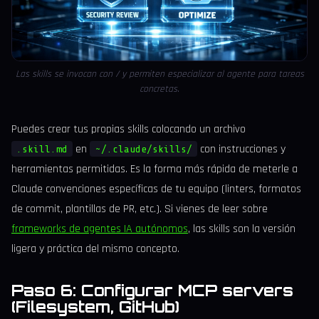
Las skills se invocan con / y permiten especializar al agente para tareas
concretas.
Puedes crear tus propias skills colocando un archivo
en
con instrucciones y
.skill.md
~/.claude/skills/
herramientas permitidas. Es la forma más rápida de meterle a
Claude convenciones específicas de tu equipo (linters, formatos
de commit, plantillas de PR, etc.). Si vienes de leer sobre
frameworks de agentes IA autónomos
, las skills son la versión
ligera y práctica del mismo concepto.
Paso 6: Configurar MCP servers
(Filesystem, GitHub)