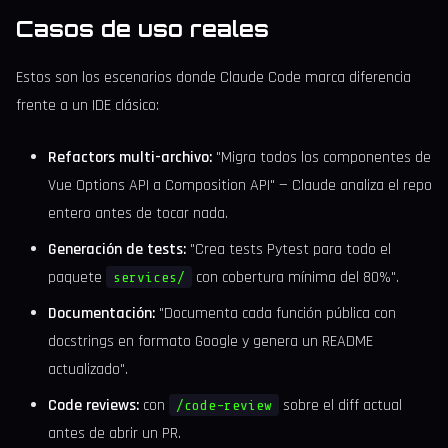
Casos de uso reales
Estos son los escenarios donde Claude Code marca diferencia
frente a un IDE clásico:
Refactors multi-archivo:
"Migra todos los componentes de
Vue Options API a Composition API" — Claude analiza el repo
entero antes de tocar nada.
Generación de tests:
"Crea tests Pytest para todo el
paquete
con cobertura mínima del 80%".
services/
Documentación:
"Documenta cada función pública con
docstrings en formato Google y genera un README
actualizado".
Code reviews:
con
sobre el diff actual
/code-review
antes de abrir un PR.