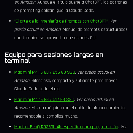
en Amazon
. Aunque el título suene a ChatGPT, los patrones
de prompting aplican igual a Claude Code.
"El arte de la Ingeniería de Prompts con ChatGPT"
.
Ver
precio actual en Amazon
. Manual de prompts estructurados
que también se aprovecha en sesiones CLI.
Equipo para sesiones largas en
terminal
Mac mini M4 16 GB / 256 GB SSD
.
Ver precio actual en
Amazon
. Silencioso, compacto y suficiente para mover
Claude Code todo el día.
Mac mini M4 16 GB / 512 GB SSD
.
Ver precio actual en
Amazon
. Misma máquina con el doble de almacenamiento,
recomendable si compilas mucho.
Monitor BenQ RD280U 4K específico para programación
.
Ver