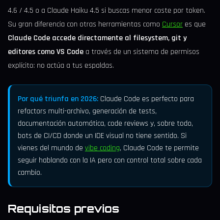
4.6 / 4.5 o a Claude Haiku 4.5 si buscas menor coste por token.
Su gran diferencia con otras herramientas como
Cursor
es que
Claude Code accede directamente al filesystem, git y
editores como VS Code
a través de un sistema de permisos
explícito: no actúa a tus espaldas.
Por qué triunfa en 2026:
Claude Code es perfecto para
refactors multi-archivo, generación de tests,
documentación automática, code reviews y, sobre todo,
bots de CI/CD donde un IDE visual no tiene sentido. Si
vienes del mundo de
vibe coding
, Claude Code te permite
seguir hablando con la IA pero con control total sobre cada
cambio.
Requisitos previos