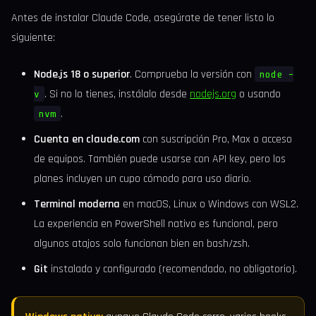
Antes de instalar Claude Code, asegúrate de tener listo lo
siguiente:
Node.js 18 o superior
. Comprueba la versión con
node -
. Si no lo tienes, instálalo desde
nodejs.org
o usando
v
.
nvm
Cuenta en claude.com
con suscripción Pro, Max o acceso
de equipos. También puede usarse con API key, pero los
planes incluyen un cupo cómodo para uso diario.
Terminal moderna
en macOS, Linux o Windows con WSL2.
La experiencia en PowerShell nativo es funcional, pero
algunos atajos solo funcionan bien en bash/zsh.
Git
instalado y configurado (recomendado, no obligatorio).