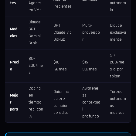
tes
Agents
autonom
(reciente)
en VMs
ía
Claude,
GPT,
Multi-
Claude
Mod
GPT,
Claude vía
proveedo
exclusiva
elos
Gemini,
GitHub
r
mente
Grok
$17-
$0-
Preci
$10-
$15-
200/me
200/me
o
19/mes
30/mes
s o por
s
token
Coding
Awarene
Quien no
Tareas
Mejo
en
ss
quiere
autónom
r
tiempo
contextua
cambiar
as
para
real con
l
de editor
masivas
IA
profundo