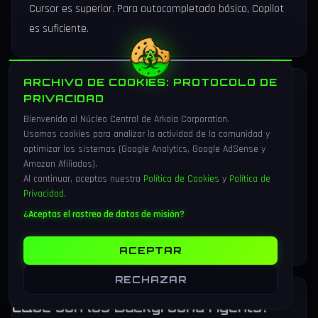
Cursor es superior. Para autocompletado básico, Copilot
es suficiente.
ARCHIVO DE COOKIES: PROTOCOLO DE
¿Es seguro usar Cursor con código
PRIVACIDAD
empresarial?
Bienvenido al Núcleo Central de Arkaia Corporation.
Usamos cookies para analizar la actividad de la comunidad y
optimizar los sistemas (Google Analytics, Google AdSense y
Cursor tiene certificación SOC 2 Type II y acuerdos de
Amazon Afiliados).
cero retención con proveedores de IA. Sin embargo,
Al continuar, aceptas nuestra
Política de Cookies
y
Política de
Privacidad
.
debes activar Privacy Mode manualmente. Para entornos
¿Aceptas el rastreo de datos de misión?
altamente sensibles, considera el plan Business con
controles organizacionales adicionales.
ACEPTAR
RECHAZAR
¿Qué son los Background Agents?