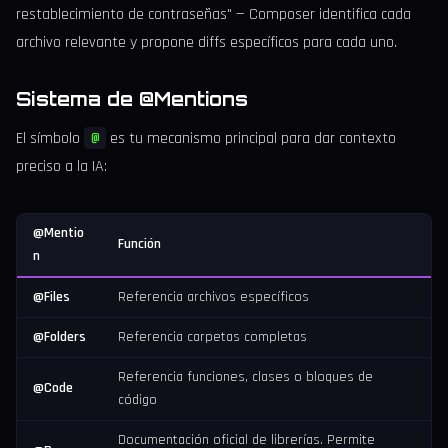
restablecimiento de contraseñas" — Composer identifica cada
archivo relevante y propone diffs específicos para cada uno.
Sistema de @Mentions
El símbolo
es tu mecanismo principal para dar contexto
@
preciso a la IA:
@Mentio
Función
n
@Files
Referencia archivos específicos
@Folders
Referencia carpetas completas
Referencia funciones, clases o bloques de
@Code
código
Documentación oficial de librerías. Permite