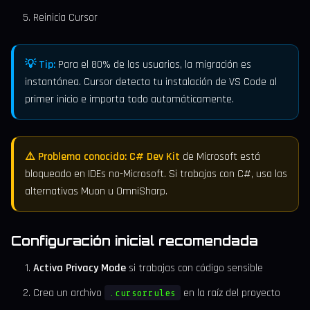
Reinicia Cursor
💡 Tip:
Para el 80% de los usuarios, la migración es
instantánea. Cursor detecta tu instalación de VS Code al
primer inicio e importa todo automáticamente.
⚠️ Problema conocido:
C# Dev Kit
de Microsoft está
bloqueado en IDEs no-Microsoft. Si trabajas con C#, usa las
alternativas Muon u OmniSharp.
Configuración inicial recomendada
Activa Privacy Mode
si trabajas con código sensible
Crea un archivo
en la raíz del proyecto
.cursorrules