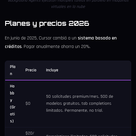
Background Agents ejecutan múltiples tareas en paralelo en máquinas
virtuales en la nube
Planes y precios 2026
En junio de 2025, Cursor cambió a un
sistema basado en
créditos
. Pagar anualmente ahorra un 20%.
Pla
Precio
Incluye
n
Ho
bb
50 solicitudes premium/mes, 500 de
y
$0
modelos gratuitos, tab completions
(Gr
limitados. Permanente, no trial.
ati
s)
$20/