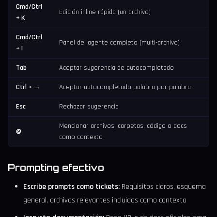
Cmd/Ctrl
Edición inline rápida (un archivo)
+ K
Cmd/Ctrl
Panel del agente completo (multi-archivo)
+ I
Tab
Aceptar sugerencia de autocompletado
Ctrl + →
Aceptar autocompletado palabra por palabra
Esc
Rechazar sugerencia
Mencionar archivos, carpetas, código o docs
@
como contexto
Prompting efectivo
Escribe prompts como tickets:
Requisitos claros, esquema
general, archivos relevantes incluidos como contexto