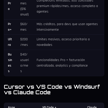
Completions ilimitados, 500 solicitudes
Pr
mes
premium rápidas/mes, acceso completo a
o
($16
agentes
anual)
Pr
$60/
Más créditos, para devs que usan agentes
o+
mes
intensivamente
Ult
$200
Límites masivos, acceso prioritario a
ra
/mes
novedades
Bu
$40/
sin
usuari
Funcionalidades Pro + facturación
es
o/me
centralizada, analytics y compliance
s
s
Cursor vs VS Code vs Windsurf
vs Claude Code
Aspe
VS Code +
Claude