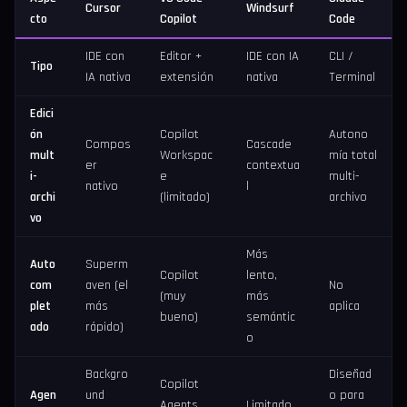
Cursor
Windsurf
cto
Copilot
Code
IDE con
Editor +
IDE con IA
CLI /
Tipo
IA nativa
extensión
nativa
Terminal
Edici
ón
Copilot
Autono
Compos
Cascade
mult
Workspac
mía total
er
contextua
i-
e
multi-
nativo
l
archi
(limitado)
archivo
vo
Más
Auto
Superm
Copilot
lento,
com
aven (el
No
(muy
más
plet
más
aplica
bueno)
semántic
ado
rápido)
o
Backgro
Diseñad
Copilot
Agen
und
o para
Agents
Limitado