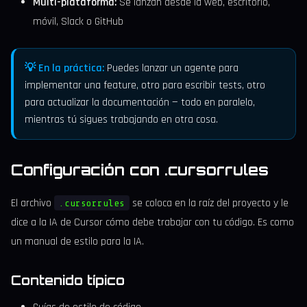
Multi-plataforma:
Se lanzan desde la web, escritorio,
móvil, Slack o GitHub
💡 En la práctica:
Puedes lanzar un agente para
implementar una feature, otro para escribir tests, otro
para actualizar la documentación — todo en paralelo,
mientras tú sigues trabajando en otra cosa.
Configuración con .cursorrules
El archivo
se coloca en la raíz del proyecto y le
.cursorrules
dice a la IA de Cursor cómo debe trabajar con tu código. Es como
un manual de estilo para la IA.
Contenido típico