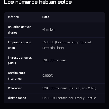
Los números hablan solos
Métrica
Dato
Usuarios activos
+1 millón
diarios
Empresas que lo
+50.000 (Coinbase, eBay, OpenAI,
usan
Mercado Libre)
Ingresos anuales
+$1.000 millones
(ARR)
Crecimiento
9.900%
interanual
Valoración
$29.300 millones (Serie D, nov 2025)
Última ronda
$2.300M liderada por Accel y Coatue