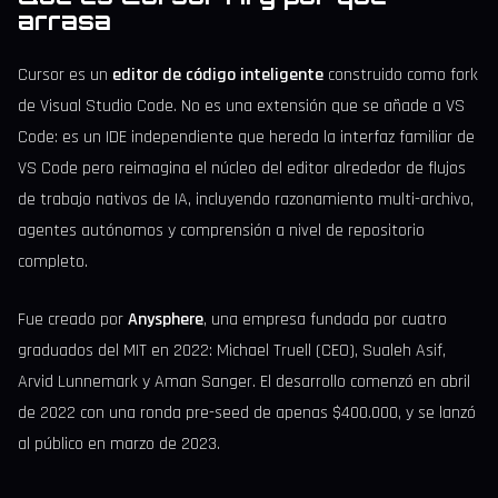
arrasa
Cursor es un
editor de código inteligente
construido como fork
de Visual Studio Code. No es una extensión que se añade a VS
Code: es un IDE independiente que hereda la interfaz familiar de
VS Code pero reimagina el núcleo del editor alrededor de flujos
de trabajo nativos de IA, incluyendo razonamiento multi-archivo,
agentes autónomos y comprensión a nivel de repositorio
completo.
Fue creado por
Anysphere
, una empresa fundada por cuatro
graduados del MIT en 2022: Michael Truell (CEO), Sualeh Asif,
Arvid Lunnemark y Aman Sanger. El desarrollo comenzó en abril
de 2022 con una ronda pre-seed de apenas $400.000, y se lanzó
al público en marzo de 2023.