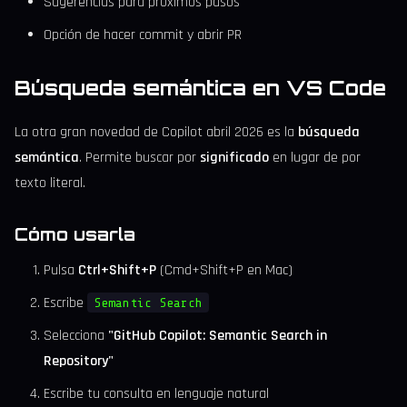
Sugerencias para próximos pasos
Opción de hacer commit y abrir PR
Búsqueda semántica en VS Code
La otra gran novedad de Copilot abril 2026 es la
búsqueda
semántica
. Permite buscar por
significado
en lugar de por
texto literal.
Cómo usarla
Pulsa
Ctrl+Shift+P
(Cmd+Shift+P en Mac)
Escribe
Semantic Search
Selecciona
"GitHub Copilot: Semantic Search in
Repository"
Escribe tu consulta en lenguaje natural