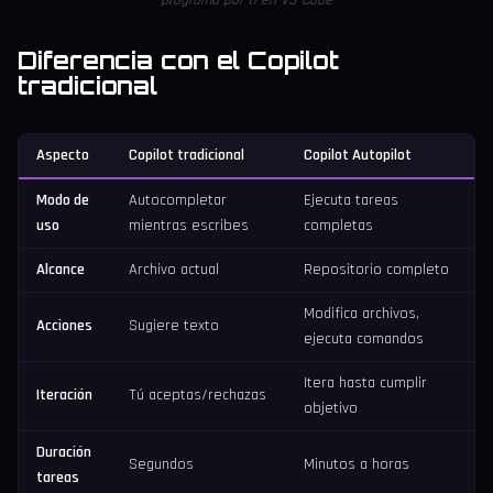
programa por ti en VS Code
Diferencia con el Copilot
tradicional
Aspecto
Copilot tradicional
Copilot Autopilot
Modo de
Autocompletar
Ejecuta tareas
uso
mientras escribes
completas
Alcance
Archivo actual
Repositorio completo
Modifica archivos,
Acciones
Sugiere texto
ejecuta comandos
Itera hasta cumplir
Iteración
Tú aceptas/rechazas
objetivo
Duración
Segundos
Minutos a horas
tareas