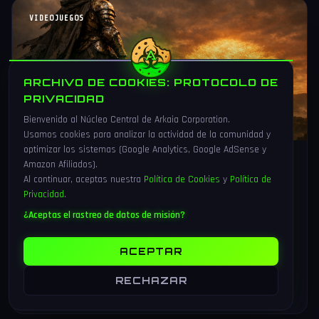
VIDEOJUEGOS
ARCHIVO DE COOKIES: PROTOCOLO DE
PRIVACIDAD
Bienvenido al Núcleo Central de Arkaia Corporation.
Usamos cookies para analizar la actividad de la comunidad y
optimizar los sistemas (Google Analytics, Google AdSense y
Amazon Afiliados).
1 Ago 2026
16 min
Al continuar, aceptas nuestra
Política de Cookies
y
Política de
Elden Ring Tarnished Edition Switch
Privacidad
.
2 (28 agosto 2026): análisis, precio
¿Aceptas el rastreo de datos de misión?
y guía preorder
Elden Ring Tarnished Edition llega a Nintendo Switch 2 el 28
ACEPTAR
de agosto de 2026 a 79,99 euros. Analizamos contenido,
rendimiento, precio y dónde reservar.
RECHAZAR
LEER MAS
→