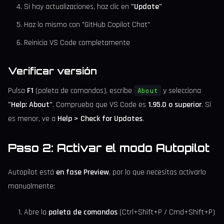
Si hay actualizaciones, haz clic en
"Update"
Haz lo mismo con "GitHub Copilot Chat"
Reinicia VS Code completamente
Verificar versión
Pulsa
F1
(paleta de comandos), escribe
y selecciona
About
"Help: About"
. Comprueba que VS Code es
1.95.0 o superior
. Si
es menor, ve a
Help > Check for Updates
.
Paso 2: Activar el modo Autopilot
Autopilot está
en fase Preview
, por lo que necesitas activarlo
manualmente:
Abre la
paleta de comandos
(Ctrl+Shift+P / Cmd+Shift+P)