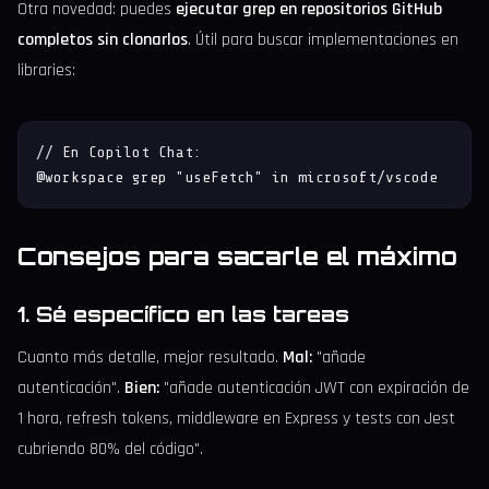
Otra novedad: puedes
ejecutar grep en repositorios GitHub
completos sin clonarlos
. Útil para buscar implementaciones en
libraries:
// En Copilot Chat:

@workspace grep "useFetch" in microsoft/vscode
Consejos para sacarle el máximo
1. Sé específico en las tareas
Cuanto más detalle, mejor resultado.
Mal:
"añade
autenticación".
Bien:
"añade autenticación JWT con expiración de
1 hora, refresh tokens, middleware en Express y tests con Jest
cubriendo 80% del código".