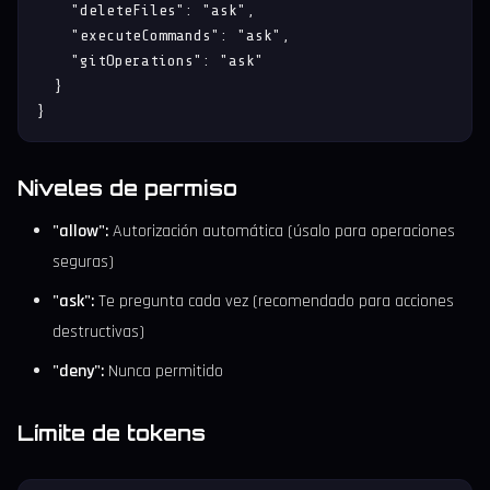
    "deleteFiles": "ask",

    "executeCommands": "ask",

    "gitOperations": "ask"

  }

}
Niveles de permiso
"allow":
Autorización automática (úsalo para operaciones
seguras)
"ask":
Te pregunta cada vez (recomendado para acciones
destructivas)
"deny":
Nunca permitido
Límite de tokens