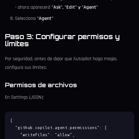
- ahora aparecerá
"Ask", "Edit" y "Agent"
Selecciona
"Agent"
Paso 3: Configurar permisos y
límites
Por seguridad, antes de dejar que Autopilot haga magia,
configura sus límites:
Permisos de archivos
En Settings (JSON):
{

  "github.copilot.agent.permissions": {

    "writeFiles": "allow",
