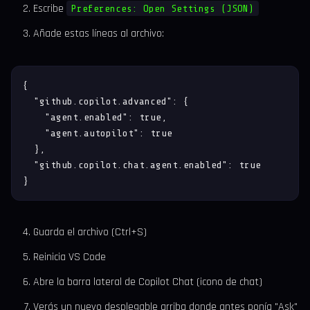
Escribe
Preferences: Open Settings (JSON)
Añade estas líneas al archivo:
{

  "github.copilot.advanced": {

    "agent.enabled": true,

    "agent.autopilot": true

  },

  "github.copilot.chat.agent.enabled": true

}
Guarda el archivo (Ctrl+S)
Reinicia VS Code
Abre la barra lateral de Copilot Chat (icono de chat)
Verás un nuevo desplegable arriba donde antes ponía "Ask"