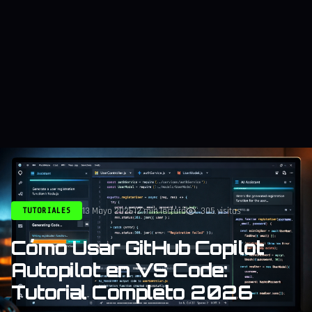
13 Mayo 2026
12 min lectura
305 visitas
TUTORIALES
Cómo Usar GitHub Copilot
Autopilot en VS Code:
Tutorial Completo 2026