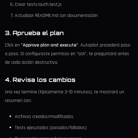
Crear tests/auth.test.js
Actualizar README.md con documentación
3. Aprueba el plan
Click en
"Approve plan and execute"
. Autopilot procederá paso
a paso. Si configuraste permisos en "ask", te preguntará antes
de cada acción destructiva.
4. Revisa los cambios
Una vez termine (típicamente 3-10 minutos), te mostrará un
resumen con:
Archivos creados/modificados
Tests ejecutados (pasados/fallados)