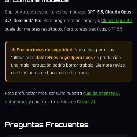
Copilot Autopilot soporta varios modelos:
GPT-5.5, Claude Opus
4.7, Gemini 3.1 Pro
. Para programación compleja,
Claude Opus 4.7
suele dar mejores resultados. Para tareas creativas, GPT-5.5.
⚠️ Precauciones de seguridad:
Nunca des permisos
"allow" para
deleteFiles ni gitOperations
en producción.
Una mala instrucción podría borrar trabajo. Siempre revisa
cambios antes de hacer commit a main.
Para profundizar más, consulta nuestra
guía de agentes IA
autónomos
y nuestros tutoriales de
Cursor AI
.
Preguntas Frecuentes