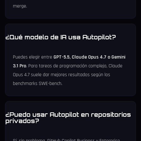
merge.
¿Qué modelo de IA usa Autopilot?
Puedes elegir entre
GPT-5.5, Claude Opus 4.7 o Gemini
3.1 Pro
. Para tareas de programación compleja, Claude
Opus 4.7 suele dar mejores resultados según los
benchmarks SWE-bench.
¿Puedo usar Autopilot en repositorios
privados?
Sí, sin problema. GitHub Copilot Business y Enterprise