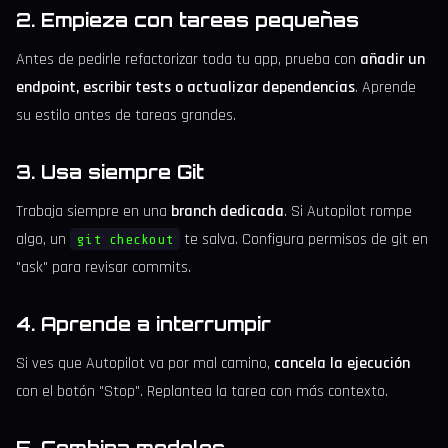
2. Empieza con tareas pequeñas
Antes de pedirle refactorizar toda tu app, prueba con
añadir un
endpoint, escribir tests o actualizar dependencias
. Aprende
su estilo antes de tareas grandes.
3. Usa siempre Git
Trabaja siempre en una
branch dedicada
. Si Autopilot rompe
algo, un
te salva. Configura permisos de git en
git checkout
"ask" para revisar commits.
4. Aprende a interrumpir
Si ves que Autopilot va por mal camino,
cancela la ejecución
con el botón "Stop". Replantea la tarea con más contexto.
5. Combina modelos