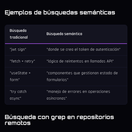
Ejemplos de búsquedas semánticas
Búsqueda
Búsqueda semántica
tradicional
"jwt sign"
"donde se crea el token de autenticación"
"fetch + retry"
"lógica de reintentos en llamadas API"
"useState +
"componentes que gestionan estado de
form"
formularios"
"try catch
"manejo de errores en operaciones
async"
asíncronas"
Búsqueda con grep en repositorios
remotos