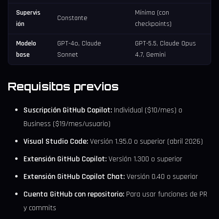
Supervis
Mínima (con
Constante
ión
checkpoints)
Modelo
GPT-4o, Claude
GPT-5.5, Claude Opus
base
Sonnet
4.7, Gemini
Requisitos previos
Suscripción GitHub Copilot:
Individual ($10/mes) o
Business ($19/mes/usuario)
Visual Studio Code:
Versión 1.95.0 o superior (abril 2026)
Extensión GitHub Copilot:
Versión 1.300 o superior
Extensión GitHub Copilot Chat:
Versión 0.40 o superior
Cuenta GitHub con repositorio:
Para usar funciones de PR
y commits