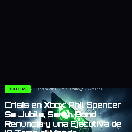
23 Febrero 2026
12 min lectura
499 visitas
NOTICIAS
Crisis en Xbox: Phil Spencer
Se Jubila, Sarah Bond
Renuncia y una Ejecutiva de