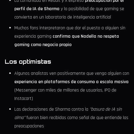
La comunidad en Reddit y X expresó
preocupación por el
perfil de IA de Sharma
y la posibilidad de que gaming se
convierta en un laboratorio de inteligencia artificial
Muchos fans interpretaron que dar el puesto a alguien sin
experiencia gaming
confirma que Nadella no respeta
gaming como negocio propio
Los optimistas
Algunos analistas ven positivamente que venga alguien con
experiencia en plataformas de consumo a escala masiva
(Messenger con miles de millones de usuarios, IPO de
Instacart)
Las declaraciones de Sharma contra la
"basura de IA sin
alma"
fueron bien recibidas como señal de que entiende las
preocupaciones