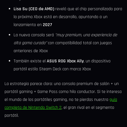
Lisa Su (CEO de AMD)
reveló que el chip personalizado para
la próxima Xbox está en desarrollo, apuntando a un
lanzamiento en
2027
La nueva consola será
"muy premium, una experiencia de
alta gama curada"
con compatibilidad total con juegos
anteriores de Xbox
También existe el
ASUS ROG Xbox Ally
, un dispositivo
portátil estilo Steam Deck con marca Xbox
La estrategia parece clara: una consola premium de salón + un
portátil gaming + Game Pass como hilo conductor. Si te interesa
el mundo de los portátiles gaming, no te pierdas nuestra
guía
completa de Nintendo Switch 2
, el gran rival en el segmento
portátil.