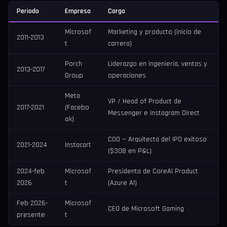
Periodo
Empresa
Cargo
Microsof
Marketing y producto (inicio de
2011-2013
t
carrera)
Porch
Liderazgo en ingeniería, ventas y
2013-2017
Group
operaciones
Meta
VP / Head of Product de
2017-2021
(Facebo
Messenger e Instagram Direct
ok)
COO — Arquitecta del IPO exitoso
2021-2024
Instacart
($30B en P&L)
2024-feb
Microsof
Presidenta de CoreAI Product
2026
t
(Azure AI)
Feb 2026-
Microsof
CEO de Microsoft Gaming
presente
t