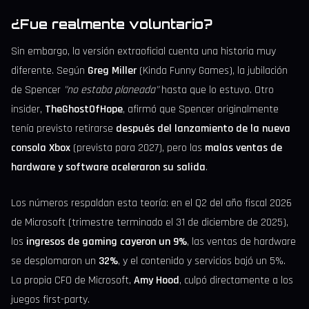
¿Fue realmente voluntario?
Sin embargo, la versión extraoficial cuenta una historia muy
diferente. Según
Greg Miller
(Kinda Funny Games), la jubilación
de Spencer
"no estaba planeada"
hasta que lo estuvo. Otro
insider,
TheGhostOfHope
, afirmó que Spencer originalmente
tenía previsto retirarse
después del lanzamiento de la nueva
consola Xbox
(prevista para 2027), pero las
malas ventas de
hardware y software aceleraron su salida
.
Los números respaldan esta teoría: en el Q2 del año fiscal 2026
de Microsoft (trimestre terminado el 31 de diciembre de 2025),
los
ingresos de gaming cayeron un 9%
, las ventas de hardware
se desplomaron un
32%
, y el contenido y servicios bajó un 5%.
La propia CFO de Microsoft,
Amy Hood
, culpó directamente a los
juegos first-party.