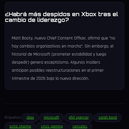
¿Habrá más despidos en Xbox tras el
cambio de liderazgo?
Matt Booty, nuevo Chief Content Officer, afirmó que "no
hay cambios organizativos en marcha". Sin embargo, el
historial de Microsoft (prometer estabilidad y luego
despedir) genera escepticismo. Algunos insiders
anticipan posibles reestructuraciones en el primer
trimestre de 2026 bajo la nueva dirección.
Etiquetas:
xbox
microsoft
phil spencer
sarah bond
asha sharma
crisis gaming
consolas