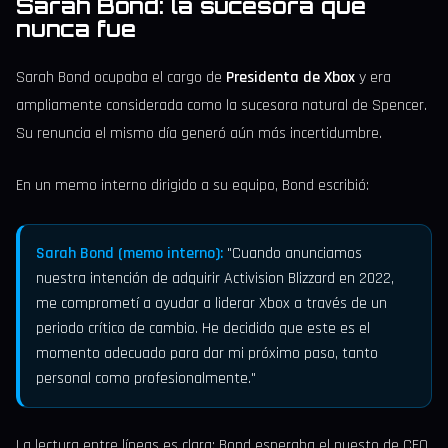
Sarah Bond: la sucesora que
nunca fue
Sarah Bond ocupaba el cargo de
Presidenta de Xbox
y era
ampliamente considerada como la sucesora natural de Spencer.
Su renuncia el mismo día generó aún más incertidumbre.
En un memo interno dirigido a su equipo, Bond escribió:
Sarah Bond (memo interno):
"Cuando anunciamos
nuestra intención de adquirir Activision Blizzard en 2022,
me comprometí a ayudar a liderar Xbox a través de un
periodo crítico de cambio. He decidido que este es el
momento adecuado para dar mi próximo paso, tanto
personal como profesionalmente."
La lectura entre líneas es clara: Bond esperaba el puesto de CEO