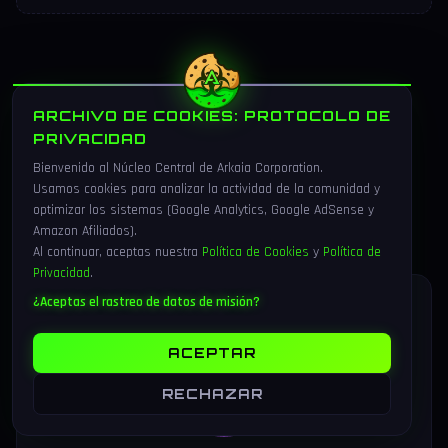
ARCHIVO DE COOKIES: PROTOCOLO DE
PRIVACIDAD
Se el primero en comentar
Bienvenido al Núcleo Central de Arkaia Corporation.
Usamos cookies para analizar la actividad de la comunidad y
optimizar los sistemas (Google Analytics, Google AdSense y
Amazon Afiliados).
Al continuar, aceptas nuestra
Política de Cookies
y
Política de
Privacidad
.
¿Aceptas el rastreo de datos de misión?
SOBRE EL AUTOR
ACEPTAR
RECHAZAR