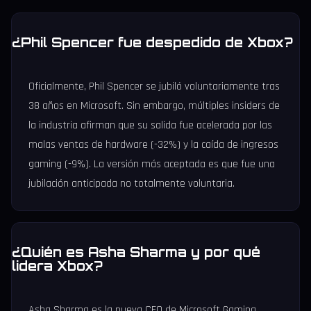
¿Phil Spencer fue despedido de Xbox?
Oficialmente, Phil Spencer se jubiló voluntariamente tras
38 años en Microsoft. Sin embargo, múltiples insiders de
la industria afirman que su salida fue acelerada por las
malas ventas de hardware (-32%) y la caída de ingresos
gaming (-9%). La versión más aceptada es que fue una
jubilación anticipada no totalmente voluntaria.
¿Quién es Asha Sharma y por qué
lidera Xbox?
Asha Sharma es la nueva CEO de Microsoft Gaming.