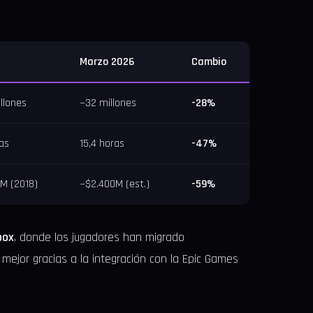
Marzo 2026
Cambio
llones
~32 millones
-28%
as
15,4 horas
-47%
M (2018)
~$2.400M (est.)
-59%
box
, donde los jugadores han migrado
 mejor gracias a la integración con la Epic Games