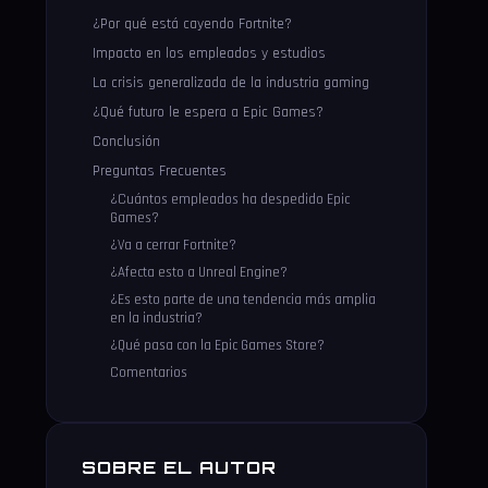
¿Por qué está cayendo Fortnite?
Impacto en los empleados y estudios
La crisis generalizada de la industria gaming
¿Qué futuro le espera a Epic Games?
Conclusión
Preguntas Frecuentes
¿Cuántos empleados ha despedido Epic
Games?
¿Va a cerrar Fortnite?
¿Afecta esto a Unreal Engine?
¿Es esto parte de una tendencia más amplia
en la industria?
¿Qué pasa con la Epic Games Store?
Comentarios
SOBRE EL AUTOR