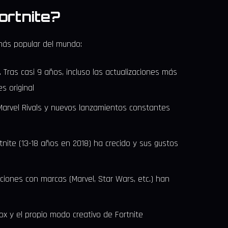
ortnite?
 más popular del mundo:
7. Tras casi 9 años, incluso las actualizaciones más
s original
 Marvel Rivals y nuevos lanzamientos constantes
rtnite (13-18 años en 2018) ha crecido y sus gustos
ciones con marcas (Marvel, Star Wars, etc.) han
x y el propio modo creativo de Fortnite