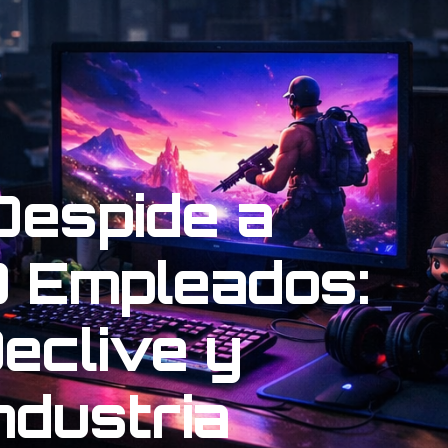
Despide a
0 Empleados:
Declive y
Industria