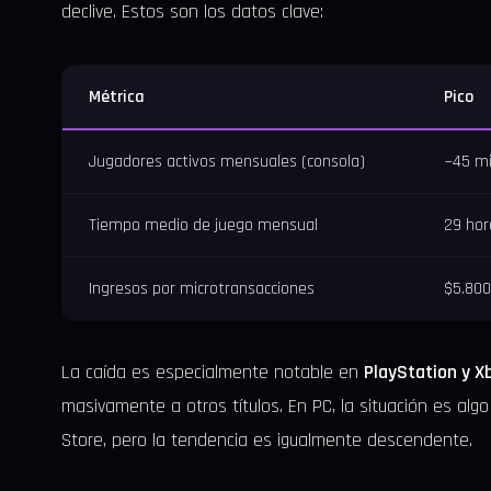
declive. Estos son los datos clave:
Métrica
Pico
Jugadores activos mensuales (consola)
~45 mi
Tiempo medio de juego mensual
29 hor
Ingresos por microtransacciones
$5.800
La caída es especialmente notable en
PlayStation y X
masivamente a otros títulos. En PC, la situación es algo
Store, pero la tendencia es igualmente descendente.