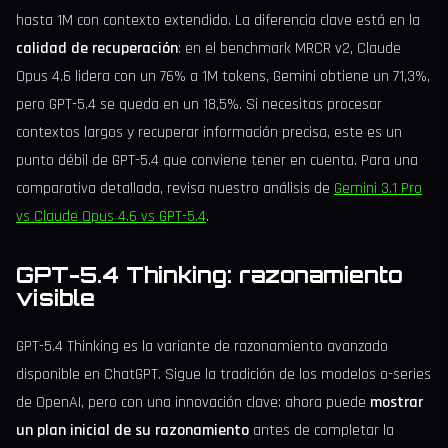
hasta 1M con contexto extendido. La diferencia clave está en la
calidad de recuperación
: en el benchmark MRCR v2, Claude
Opus 4.6 lidera con un 76% a 1M tokens, Gemini obtiene un 71,3%,
pero GPT-5.4 se queda en un 18,5%. Si necesitas procesar
contextos largos y recuperar información precisa, este es un
punto débil de GPT-5.4 que conviene tener en cuenta. Para una
comparativa detallada, revisa nuestro análisis de
Gemini 3.1 Pro
vs Claude Opus 4.6 vs GPT-5.4
.
GPT-5.4 Thinking: razonamiento
visible
GPT-5.4 Thinking es la variante de razonamiento avanzado
disponible en ChatGPT. Sigue la tradición de los modelos o-series
de OpenAI, pero con una innovación clave: ahora puede
mostrar
un plan inicial de su razonamiento
antes de completar la