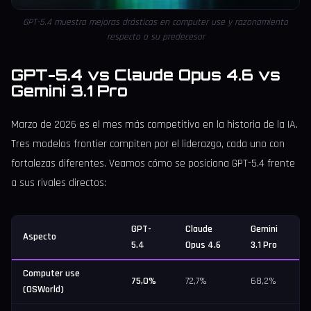
GPT-5.4 muestra mejoras drásticas en computer use y razonamiento
respecto a su predecesor
GPT-5.4 vs Claude Opus 4.6 vs
Gemini 3.1 Pro
Marzo de 2026 es el mes más competitivo en la historia de la IA.
Tres modelos frontier compiten por el liderazgo, cada uno con
fortalezas diferentes. Veamos cómo se posiciona GPT-5.4 frente
a sus rivales directos:
GPT-
Claude
Gemini
Aspecto
5.4
Opus 4.6
3.1 Pro
Computer use
75,0%
72,7%
68,2%
(OSWorld)