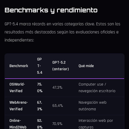
Benchmarks y rendimiento
GPT-5.4 marca récords en varias categorías clave. Estos son los
resultados más destacados según las evaluaciones oficiales e
independientes:
GP
GPT-5.2
Benchmark
T-
Qué mide
(anterior)
5.4
OSWorld-
75,
Computer use /
47,3%
Verified
0%
navegación escritorio
WebArena-
67,
Navegación web
65,4%
Verified
3%
autónoma
Online-
92,
Interacción web por
70,9%
Mind2Web
8%
capturas