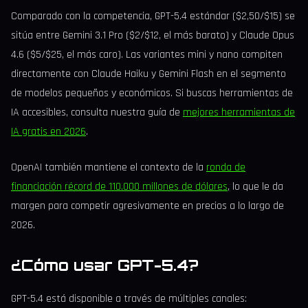
Comparado con la competencia, GPT-5.4 estándar ($2,50/$15) se
sitúa entre Gemini 3.1 Pro ($2/$12, el más barato) y Claude Opus
4.6 ($5/$25, el más caro). Las variantes mini y nano compiten
directamente con Claude Haiku y Gemini Flash en el segmento
de modelos pequeños y económicos. Si buscas herramientas de
IA accesibles, consulta nuestra guía de
mejores herramientas de
IA gratis en 2026
.
OpenAI también mantiene el contexto de la
ronda de
financiación récord de 110.000 millones de dólares
, lo que le da
margen para competir agresivamente en precios a lo largo de
2026.
¿Cómo usar GPT-5.4?
GPT-5.4 está disponible a través de múltiples canales: