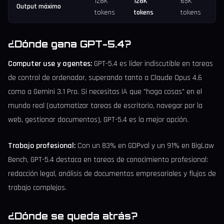
128K
128K
65K
Output máximo
tokens
tokens
tokens
¿Dónde gana GPT-5.4?
Computer use y agentes:
GPT-5.4 es líder indiscutible en tareas
de control de ordenador, superando tanto a Claude Opus 4.6
como a Gemini 3.1 Pro. Si necesitas IA que "haga cosas" en el
mundo real (automatizar tareas de escritorio, navegar por la
web, gestionar documentos), GPT-5.4 es la mejor opción.
Trabajo profesional:
Con un 83% en GDPval y un 91% en BigLaw
Bench, GPT-5.4 destaca en tareas de conocimiento profesional:
redacción legal, análisis de documentos empresariales y flujos de
trabajo complejos.
¿Dónde se queda atrás?