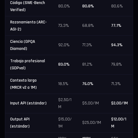
Código (SWE-Bench
80,0%
80,8%
80,6%
Verified)
Razonamiento (ARC-
73,3%
68,8%
77,1%
AGI-2)
Ciencia (GPQA
92,0%
77,3%
94,3%
Diamond)
Trabajo profesional
83,0%
81,2%
79,8%
(GDPval)
Contexto largo
18,5%
76,0%
71,3%
(MRCR v2 a 1M)
$2,50/1
Input API (estándar)
$5,00/1M
$2,00/1M
M
Output API
$15,00/
$12,00/1
$25,00/1M
(estándar)
1M
M