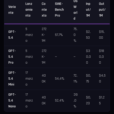
OS
Lanz
Co
SWE-
Inp
Out
Varia
W
amie
nte
Bench
ut/
put/
nte
orl
nto
xto
Pro
1M
1M
d
5
272
75,
GPT-
$2,
$15,
marz
K-
57,7%
0
5.4
50
00
o
1M
%
GPT-
5
272
$3
$18
5.4
marz
K-
—
—
0,0
0,0
Pro
o
1M
0
0
GPT-
17
40
72,
$0,
$4,5
5.4
marz
54,4%
0K
1%
75
0
Mini
o
GPT-
17
39
40
$0,
$1,2
5.4
marz
52,4%
,0
0K
20
5
Nano
o
%