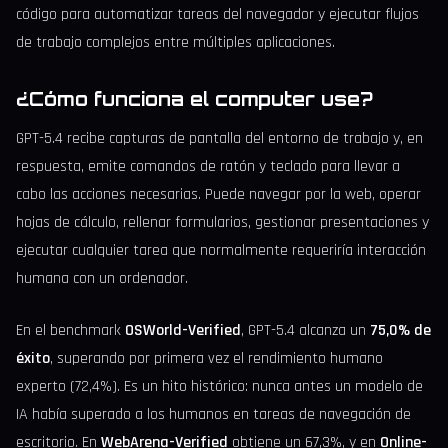
código para automatizar tareas del navegador y ejecutar flujos
de trabajo complejos entre múltiples aplicaciones.
¿Cómo funciona el computer use?
GPT-5.4 recibe capturas de pantalla del entorno de trabajo y, en
respuesta, emite comandos de ratón y teclado para llevar a
cabo las acciones necesarias. Puede navegar por la web, operar
hojas de cálculo, rellenar formularios, gestionar presentaciones y
ejecutar cualquier tarea que normalmente requeriría interacción
humana con un ordenador.
En el benchmark
OSWorld-Verified
, GPT-5.4 alcanza un
75,0% de
éxito
, superando por primera vez el rendimiento humano
experto (72,4%). Es un hito histórico: nunca antes un modelo de
IA había superado a los humanos en tareas de navegación de
escritorio. En
WebArena-Verified
obtiene un 67,3%, y en
Online-