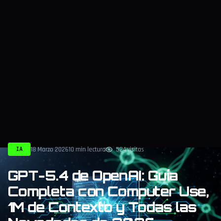
18 Marzo 2026
10 min lectura
524 visitas
IA
GPT-5.4 de OpenAI: Guía
Completa con Computer Use,
1M de Contexto y Todas las