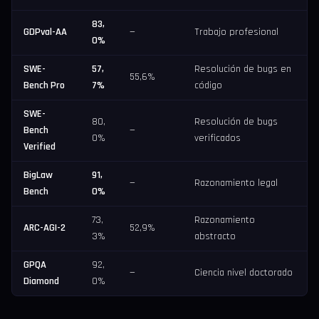
83,
GDPval-AA
—
Trabajo profesional
0%
SWE-
57,
Resolución de bugs en
55,6%
Bench Pro
7%
código
SWE-
80,
Resolución de bugs
Bench
—
0%
verificados
Verified
BigLaw
91,
—
Razonamiento legal
Bench
0%
73,
Razonamiento
ARC-AGI-2
52,9%
3%
abstracto
GPQA
92,
—
Ciencia nivel doctorado
Diamond
0%