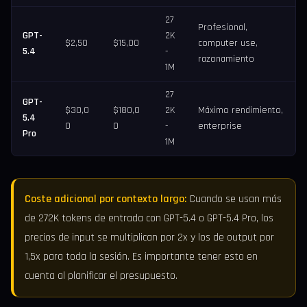
27
Profesional,
GPT-
2K
$2,50
$15,00
computer use,
5.4
-
razonamiento
1M
27
GPT-
$30,0
$180,0
2K
Máximo rendimiento,
5.4
0
0
-
enterprise
Pro
1M
Coste adicional por contexto largo:
Cuando se usan más
de 272K tokens de entrada con GPT-5.4 o GPT-5.4 Pro, los
precios de input se multiplican por 2x y los de output por
1,5x para toda la sesión. Es importante tener esto en
cuenta al planificar el presupuesto.