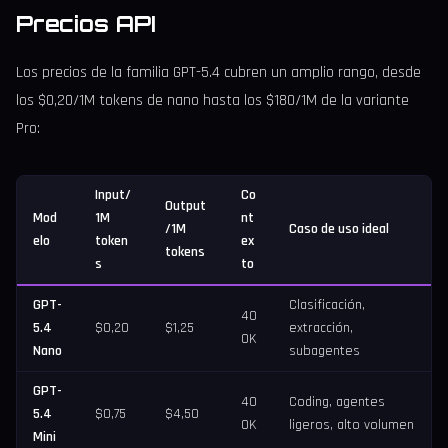
Precios API
Los precios de la familia GPT-5.4 cubren un amplio rango, desde
los $0,20/1M tokens de nano hasta los $180/1M de la variante
Pro:
Input/
Co
Output
Mod
1M
nt
/1M
Caso de uso ideal
elo
token
ex
tokens
s
to
GPT-
Clasificación,
40
5.4
$0,20
$1,25
extracción,
0K
Nano
subagentes
GPT-
40
Coding, agentes
5.4
$0,75
$4,50
0K
ligeros, alto volumen
Mini