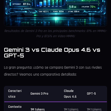
Resultados de Gemini 3 Pro en los principales benchmarks: 81% en MMMU-
Pro y 87,6% en Video-MMMU
Gemini 3 vs Claude Opus 4.6 vs
GPT-5
La gran pregunta: ¿cómo se compara Gemini 3 con sus rivales
directos? Veamos una comparativa detallada:
Caracterí
Claude
Gemini 3 Pro
GPT-5
stica
Opus 4.6
Contexto
1M tokens
1M tokens
1M tokens