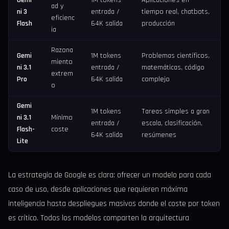
Gemi
1M tokens
Aplicaciones en
ad y
ni 3
entrada /
tiempo real, chatbots,
eficienc
Flash
64K salida
producción
ia
Razona
Gemi
1M tokens
Problemas científicos,
miento
ni 3.1
entrada /
matemáticas, código
extrem
Pro
64K salida
complejo
o
Gemi
1M tokens
Tareas simples a gran
ni 3.1
Mínimo
entrada /
escala, clasificación,
Flash-
coste
64K salida
resúmenes
Lite
La estrategia de Google es clara: ofrecer un modelo para cada
caso de uso, desde aplicaciones que requieren máxima
inteligencia hasta despliegues masivos donde el coste por token
es crítico. Todos los modelos comparten la arquitectura