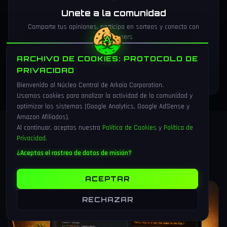
Unete a la comunidad
Comparte tus opiniones, participa en sorteos y conecta con
otros gamers
ARCHIVO DE COOKIES: PROTOCOLO DE
Unirse al Discord
PRIVACIDAD
Bienvenido al Núcleo Central de Arkaia Corporation.
Usamos cookies para analizar la actividad de la comunidad y
optimizar los sistemas (Google Analytics, Google AdSense y
Amazon Afiliados).
Al continuar, aceptas nuestra
Política de Cookies
y
Política de
Privacidad
.
MAS
ARTICULOS
¿Aceptas el rastreo de datos de misión?
ACEPTAR
TUTORIALES
RECHAZAR