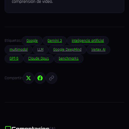
comprensión de vídeo.
Etiquetas:
Google
Gemini 3
inteligencia artificial
multimodal
LLM
Google DeepMind
Vertex AI
GPT-5
Claude Opus
benchmarks
Compartir:
Comentarios
(0)