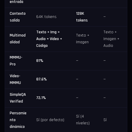
entrada
Contexto
128K
64K tokens
—
salida
tokens
Texto + Img +
Texto +
Multimod
Texto +
Audio + Vídeo +
Imagen +
alidad
Imagen
Código
Audio
MMMU-
81%
—
—
Pro
Video-
87,6%
—
—
MMMU
SimpleQA
72,1%
—
—
Verified
Pensamie
Sí (4
nto
Sí (por defecto)
Sí
niveles)
dinámico