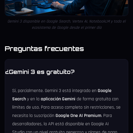
Gemini 3 disponible en Google Search, Vertex AI, NotebookLM y todo el
ecosistema de Google desde el primer día
Preguntas frecuentes
¿Gemini 3 es gratuito?
Sí, parcialmente. Gemini 3 está integrado en
Google
Search
y en la
aplicación Gemini
de forma gratuita con
límites de uso. Para acceso completo sin restricciones, se
necesita la suscripción
Google One AI Premium
. Para
desarrolladores, la API está disponible en Google AI
Studio con un nivel gratuito generoso y planes de pago