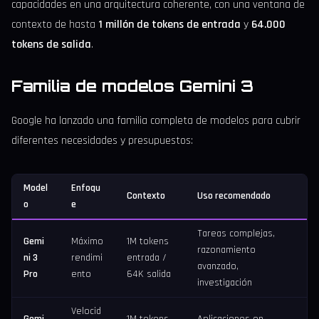
capacidades en una arquitectura coherente, con una ventana de
contexto de hasta
1 millón de tokens de entrada
y
64.000
tokens de salida
.
Familia de modelos Gemini 3
Google ha lanzado una familia completa de modelos para cubrir
diferentes necesidades y presupuestos:
Model
Enfoqu
Contexto
Uso recomendado
o
e
Tareas complejas,
Gemi
Máximo
1M tokens
razonamiento
ni 3
rendimi
entrada /
avanzado,
Pro
ento
64K salida
investigación
Velocid