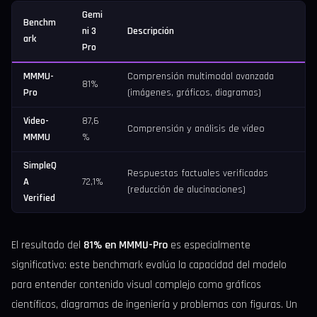
Gemi
Benchm
ni 3
Descripción
ark
Pro
MMMU-
Comprensión multimodal avanzada
81%
Pro
(imágenes, gráficos, diagramas)
Video-
87,6
Comprensión y análisis de vídeo
MMMU
%
SimpleQ
Respuestas factuales verificadas
A
72,1%
(reducción de alucinaciones)
Verified
El resultado del
81% en MMMU-Pro
es especialmente
significativo: este benchmark evalúa la capacidad del modelo
para entender contenido visual complejo como gráficos
científicos, diagramas de ingeniería y problemas con figuras. Un