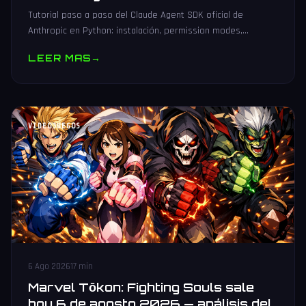
Tutorial paso a paso del Claude Agent SDK oficial de
Anthropic en Python: instalación, permission modes,
subagentes, sesiones persistentes, cliente MCP y
LEER MAS
→
producción.
VIDEOJUEGOS
6 Ago 2026
17 min
Marvel Tōkon: Fighting Souls sale
hoy 6 de agosto 2026 — análisis del