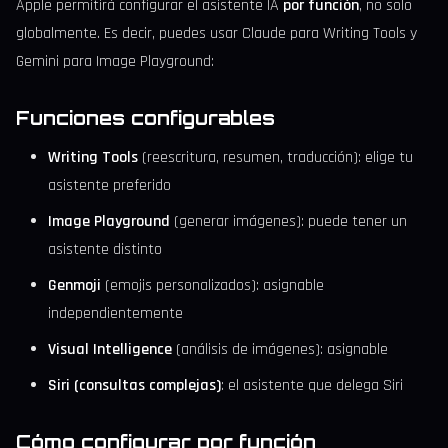
Apple permitirá configurar el asistente IA
por función
, no solo
globalmente. Es decir, puedes usar Claude para Writing Tools y
Gemini para Image Playground:
Funciones configurables
Writing Tools
(reescritura, resumen, traducción): elige tu
asistente preferido
Image Playground
(generar imágenes): puede tener un
asistente distinto
Genmoji
(emojis personalizados): asignable
independientemente
Visual Intelligence
(análisis de imágenes): asignable
Siri (consultas complejas)
: el asistente que delega Siri
Cómo configurar por función