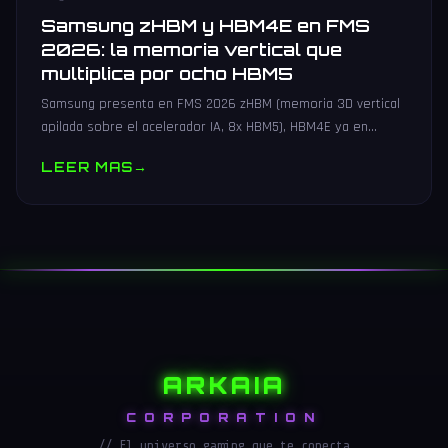
Samsung zHBM y HBM4E en FMS
2026: la memoria vertical que
multiplica por ocho HBM5
Samsung presenta en FMS 2026 zHBM (memoria 3D vertical
apilada sobre el acelerador IA, 8x HBM5), HBM4E ya en
muestras y V10 BV-NAND con 400+ capas.
LEER MAS
→
ARKAIA
CORPORATION
// El universo gaming que te conecta