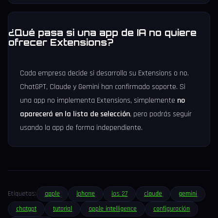
¿Qué pasa si una app de IA no quiere
ofrecer Extensions?
Cada empresa decide si desarrolla su Extensions o no.
ChatGPT, Claude y Gemini han confirmado soporte. Si
una app no implementa Extensions, simplemente
no
aparecerá en la lista de selección
, pero podrás seguir
usando la app de forma independiente.
Etiquetas:
apple
iphone
ios 27
claude
gemini
chatgpt
tutorial
apple intelligence
configuración