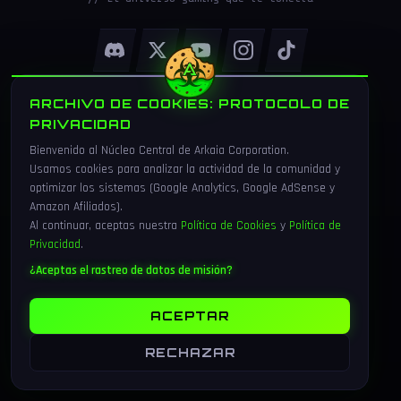
ARCHIVO DE COOKIES: PROTOCOLO DE
EXPLORAR
PRIVACIDAD
Bienvenido al Núcleo Central de Arkaia Corporation.
Inicio
Usamos cookies para analizar la actividad de la comunidad y
optimizar los sistemas (Google Analytics, Google AdSense y
Blog
Amazon Afiliados).
Al continuar, aceptas nuestra
Política de Cookies
y
Política de
Sorteos
Privacidad
.
¿Aceptas el rastreo de datos de misión?
COMUNIDAD
ACEPTAR
Discord
RECHAZAR
YouTube