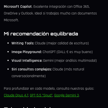
Microsoft Copilot
. Excelente integración con Office 365,
OneDrive y Outlook. Ideal si trabajas mucho con documentos
Microsoft.
Mi recomendación equilibrada
Writing Tools:
Claude (mejor calidad de escritura)
Image Playground:
ChatGPT (DALL-E es muy bueno)
Visual Intelligence:
Gemini (mejor análisis multimodal)
Siri consultas complejas:
Claude (más natural
conversacionalmente)
Para profundizar en cada modelo, consulta nuestras guías:
Claude Opus 4.7
,
GPT-5.5 "Spud"
,
Google Gemini 3
.